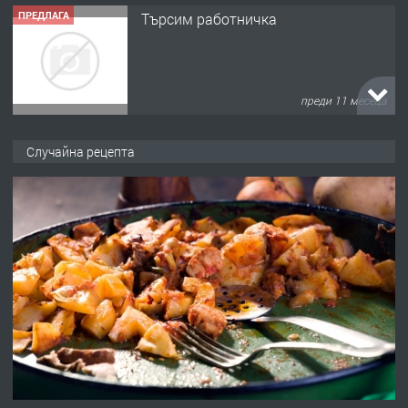
ПРЕДЛАГА
Търсим работничка
преди 11 месеца
ПРЕДЛАГА
Продава употребявани чисти и
Случайна рецепта
запазени матраци за спални.
преди 1 година
ПРЕДЛАГА
Работа за общи работници
преди 1 година
ПРЕДЛАГА
Първи поход "По стъпките на Ангел
Войвода"