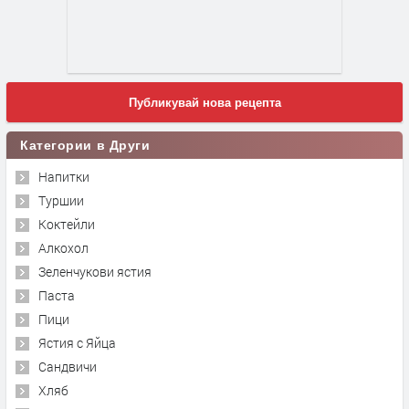
Публикувай нова рецепта
Категории в Други
Напитки
Туршии
Коктейли
Алкохол
Зеленчукови ястия
Паста
Пици
Ястия с Яйца
Сандвичи
Хляб