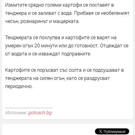
Измитите средно големи картофи се поставят в
тенджера и се заливат с вода. Прибавя се необеленият
чесън, розмаринът и мащерката.
Тенджерата се похлупва и картофите се варят на
умерен огън 20 минути или до готовност. Отцеждат се
от водата и се изваждат подправките.
Картофите се поръсват със солта и се подсушават в
тенджерата на силен огън, като се раздрусват
периодично.
Източник:
gotvach.bg