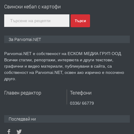
Свински кебап с картофи
преди 1 година
Търси
ПРЕДЛАГА
Монтажник на малки детайли за
За Parvomai.NET
медицинската индустрия
Parvomai.NET е собственост на ЕСКОМ МЕДИА ГРУП ООД.
Всички статии, репортажи, интервюта и други текстови,
преди 1 година
графични и видео материали, публикувани в сайта, са
собственост на Parvomai.NET, освен ако изрично е посочено
ПРЕДЛАГА
Уроци по Математика
друго.
Главен редактор
Телефони
преди 1 година
0336/ 66779
ПРЕДЛАГА
Продавам апартамент - гр.
Последвай ни
Първомай