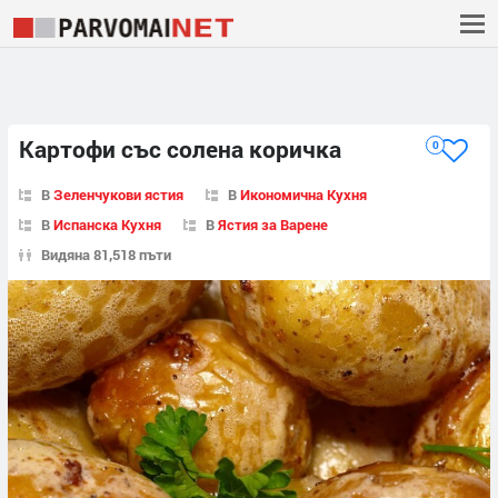
Картофи със солена коричка
0
В
Зеленчукови ястия
В
Икономична Кухня
В
Испанска Кухня
В
Ястия за Варене
Видяна 81,518 пъти