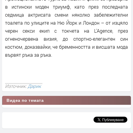
в истински моден триумф, като през последната
седмица актрисата смени няколко забележителни
тоалета по улиците на Ню Йорк и Лондон – от изцяло
черен секси екип с токчета на L'Agence, през
огненочервена визия, до спортно-елегантен син
костюм, доказвайки, че бременността и висшата мода
вървят ръка за ръка.
Източник:
Дарик
Видеа по темата