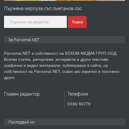
медицинската индустрия
Пържена мерлуза със сметанов сос
Търси
преди 1 година
ПРЕДЛАГА
Уроци по Математика
За Parvomai.NET
Parvomai.NET е собственост на ЕСКОМ МЕДИА ГРУП ООД.
Всички статии, репортажи, интервюта и други текстови,
преди 1 година
графични и видео материали, публикувани в сайта, са
собственост на Parvomai.NET, освен ако изрично е посочено
ПРЕДЛАГА
Продавам апартамент - гр.
друго.
Първомай
Главен редактор
Телефони
преди 1 година
0336/ 66779
ТЪРСИ
Търсим работник
Последвай ни