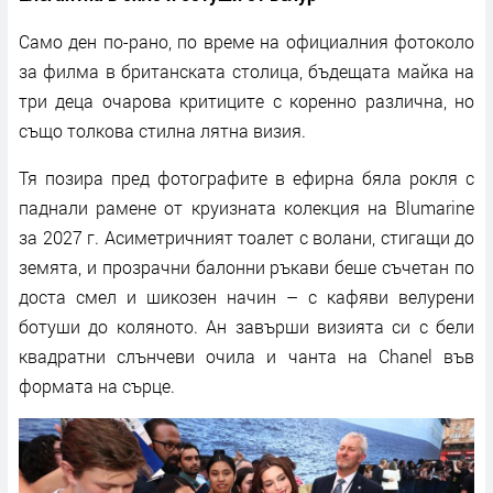
Само ден по-рано, по време на официалния фотоколо
за филма в британската столица, бъдещата майка на
три деца очарова критиците с коренно различна, но
също толкова стилна лятна визия.
Тя позира пред фотографите в ефирна бяла рокля с
паднали рамене от круизната колекция на Blumarine
за 2027 г. Асиметричният тоалет с волани, стигащи до
земята, и прозрачни балонни ръкави беше съчетан по
доста смел и шикозен начин – с кафяви велурени
ботуши до коляното. Ан завърши визията си с бели
квадратни слънчеви очила и чанта на Chanel във
формата на сърце.