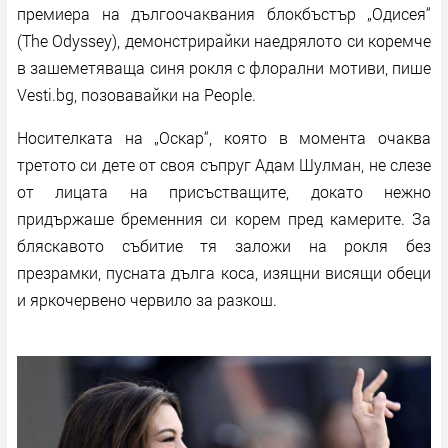
премиера на дългоочаквания блокбъстър „Одисея“
(The Odyssey), демонстрирайки наедрялото си коремче
в зашеметяваща синя рокля с флорални мотиви, пише
Vesti.bg, позовавайки на People.
Носителката на „Оскар“, която в момента очаква
третото си дете от своя съпруг Адам Шулман, не слезе
от лицата на присъстващите, докато нежно
придържаше бременния си корем пред камерите. За
бляскавото събитие тя заложи на рокля без
презрамки, пусната дълга коса, изящни висящи обеци
и яркочервено червило за разкош.