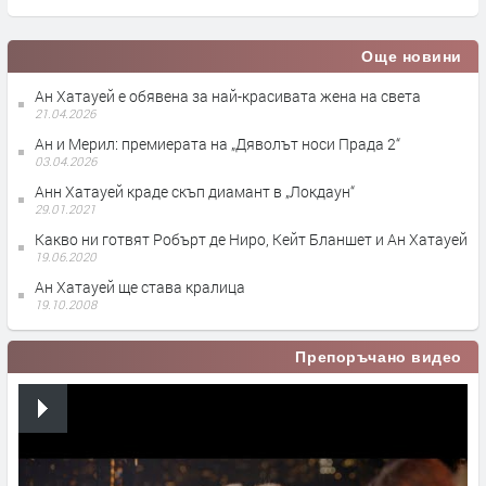
Още новини
Ан Хатауей е обявена за най-красивата жена на света
21.04.2026
Ан и Мерил: премиерата на „Дяволът носи Прада 2“
03.04.2026
Анн Хатауей краде скъп диамант в „Локдаун“
29.01.2021
Какво ни готвят Робърт де Ниро, Кейт Бланшет и Ан Хатауей
19.06.2020
Ан Хатауей ще става кралица
19.10.2008
Препоръчано видео