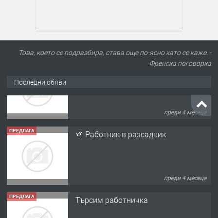
Това, което се подразбира, става още по-ясно като се каже. -
Френска поговорка
Последни обяви
ПРЕДЛАГА
🌱 Работник в разсадник
преди 4 месеца
ПРЕДЛАГА
Търсим работничка
преди 10 месеца