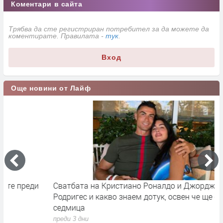
Коментари в сайта
Трябва да сте регистриран потребител за да можете да
коментирате. Правилата -
тук
.
Вход
Още новини от Лайф
Сватбата на Кристиано Роналдо и Джорджина
Д
Родригес и какво знаем дотук, освен че ще е другата
Р
седмица
п
преди 3 дни