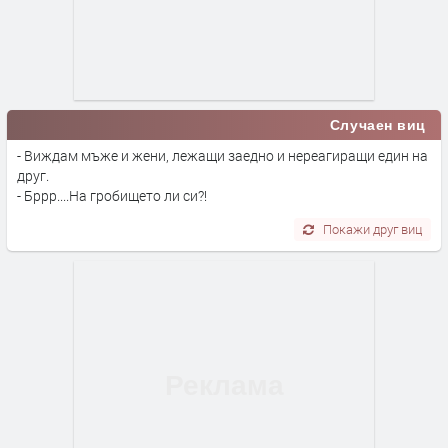
Случаен виц
- Виждам мъже и жени, лежащи заедно и нереагиращи един на
друг.
- Бррр....На гробището ли си?!
Покажи друг виц