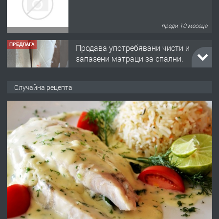
ПРЕДЛАГА
Продава употребявани чисти и
запазени матраци за спални.
преди 1 година
ПРЕДЛАГА
Работа за общи работници
Случайна рецепта
преди 1 година
ПРЕДЛАГА
Първи поход "По стъпките на Ангел
Войвода"
преди 1 година
ПРЕДЛАГА
Монтажник на малки детайли за