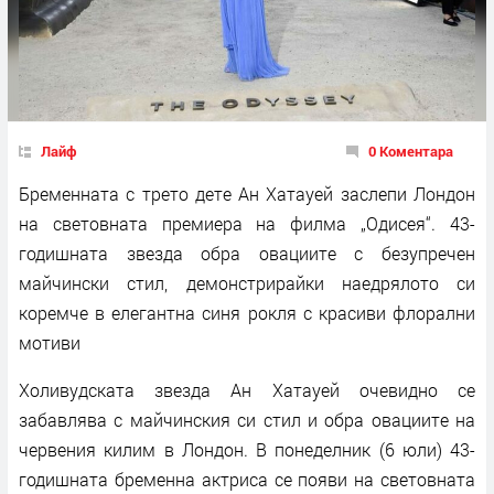
Лайф
0 Коментара
Бременната с трето дете Ан Хатауей заслепи Лондон
на световната премиера на филма „Одисея“. 43-
годишната звезда обра овациите с безупречен
майчински стил, демонстрирайки наедрялото си
коремче в елегантна синя рокля с красиви флорални
мотиви
Холивудската звезда Ан Хатауей очевидно се
забавлява с майчинския си стил и обра овациите на
червения килим в Лондон. В понеделник (6 юли) 43-
годишната бременна актриса се появи на световната