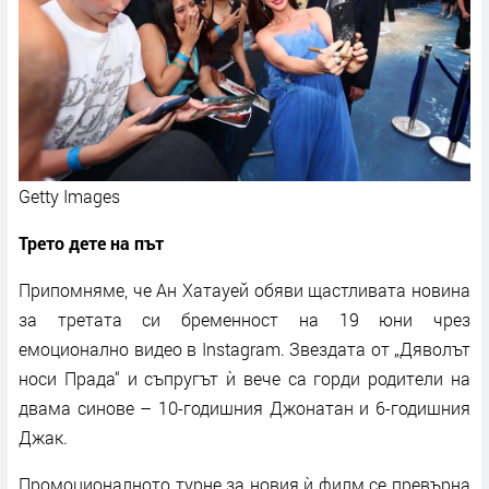
Getty Images
Трето дете на път
Припомняме, че Ан Хатауей обяви щастливата новина
за третата си бременност на 19 юни чрез
емоционално видео в Instagram. Звездата от „Дяволът
носи Прада“ и съпругът ѝ вече са горди родители на
двама синове – 10-годишния Джонатан и 6-годишния
Джак.
Промоционалното турне за новия ѝ филм се превърна