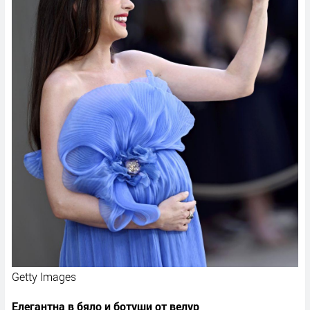
Getty Images
Елегантна в бяло и ботуши от велур