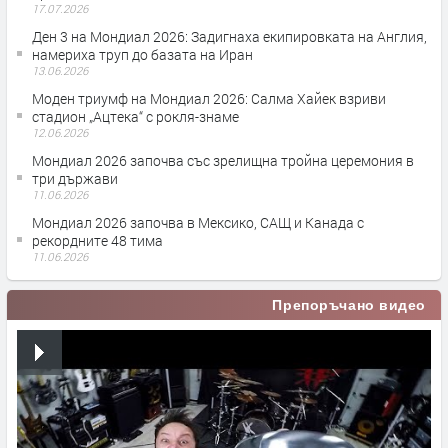
17.07.2026
Ден 3 на Мондиал 2026: Задигнаха екипировката на Англия,
намериха труп до базата на Иран
13.06.2026
Моден триумф на Мондиал 2026: Салма Хайек взриви
стадион „Ацтека“ с рокля-знаме
12.06.2026
Мондиал 2026 започва със зрелищна тройна церемония в
три държави
11.06.2026
Мондиал 2026 започва в Мексико, САЩ и Канада с
рекордните 48 тима
11.06.2026
Препоръчано видео