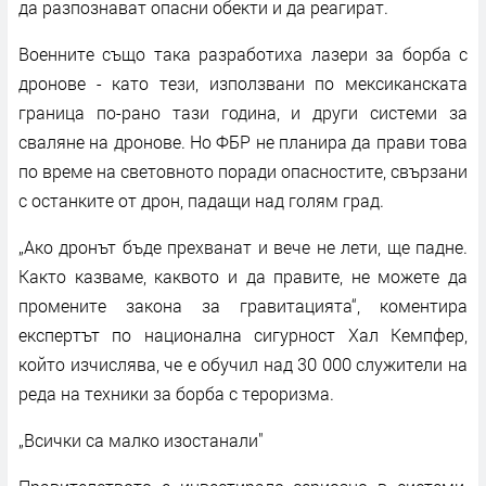
да разпознават опасни обекти и да реагират.
Военните също така разработиха лазери за борба с
дронове - като тези, използвани по мексиканската
граница по-рано тази година, и други системи за
сваляне на дронове. Но ФБР не планира да прави това
по време на световното поради опасностите, свързани
с останките от дрон, падащи над голям град.
„Ако дронът бъде прехванат и вече не лети, ще падне.
Както казваме, каквото и да правите, не можете да
промените закона за гравитацията“, коментира
експертът по национална сигурност Хал Кемпфер,
който изчислява, че е обучил над 30 000 служители на
реда на техники за борба с тероризма.
„Всички са малко изостанали"