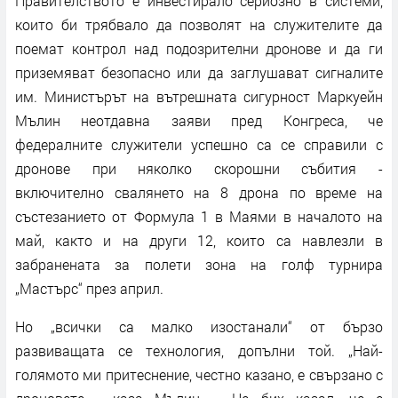
Правителството е инвестирало сериозно в системи,
които би трябвало да позволят на служителите да
поемат контрол над подозрителни дронове и да ги
приземяват безопасно или да заглушават сигналите
им. Министърът на вътрешната сигурност Маркуейн
Мълин неотдавна заяви пред Конгреса, че
федералните служители успешно са се справили с
дронове при няколко скорошни събития -
включително свалянето на 8 дрона по време на
състезанието от Формула 1 в Маями в началото на
май, както и на други 12, които са навлезли в
забранената за полети зона на голф турнира
„Мастърс“ през април.
Но „всички са малко изостанали“ от бързо
развиващата се технология, допълни той. „Най-
голямото ми притеснение, честно казано, е свързано с