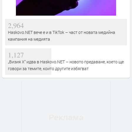
2,964
Haskovo.NET вече е и в TikTok – част от новата медийна
кампания на медията
1,127
„Визия Х“ идва в Haskovo.NET – новото предаване, което ще
говори за темите, които другите избягват