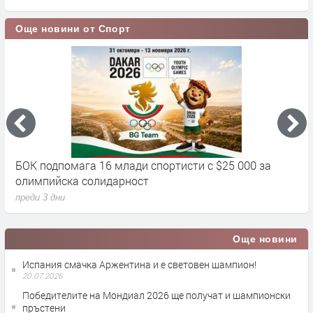
Още новини от Спорт
БОК подпомага 16 млади спортисти с $25 000 за
Д
олимпийска солидарност
п
преди 3 дни
Още новини
Испания смачка Аржентина и е световен шампион!
20.07.2026
Победителите на Мондиал 2026 ще получат и шампионски
пръстени