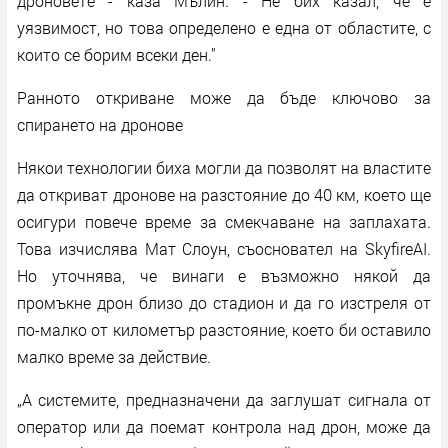
дроновете - каза Мълин. - Не бих казал, че е
уязвимост, но това определено е една от областите, с
които се борим всеки ден."
Ранното откриване може да бъде ключово за
спирането на дронове
Някои технологии биха могли да позволят на властите
да откриват дронове на разстояние до 40 км, което ще
осигури повече време за смекчаване на заплахата.
Това изчислява Мат Слоун, съосновател на SkyfireAI.
Но уточнява, че винаги е възможно някой да
промъкне дрон близо до стадион и да го изстреля от
по-малко от километър разстояние, което би оставило
малко време за действие.
„А системите, предназначени да заглушат сигнала от
оператор или да поемат контрола над дрон, може да