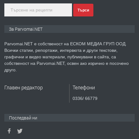
Търси
преди 1 година
ПРЕДЛАГА
Монтажник на малки детайли за
За Parvomai.NET
медицинската индустрия
Parvomai.NET е собственост на ЕСКОМ МЕДИА ГРУП ООД.
Всички статии, репортажи, интервюта и други текстови,
преди 1 година
графични и видео материали, публикувани в сайта, са
собственост на Parvomai.NET, освен ако изрично е посочено
ПРЕДЛАГА
Уроци по Математика
друго.
Главен редактор
Телефони
преди 1 година
0336/ 66779
ПРЕДЛАГА
Продавам апартамент - гр.
Първомай
Последвай ни
преди 1 година