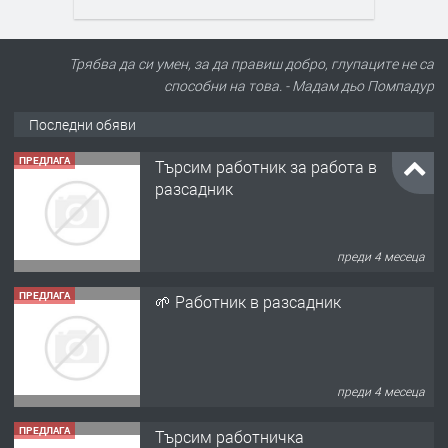
Трябва да си умен, за да правиш добро, глупаците не са
способни на това. - Мадам дьо Помпадур
Последни обяви
ПРЕДЛАГА
Търсим работник за работа в
разсадник
преди 4 месеца
ПРЕДЛАГА
🌱 Работник в разсадник
преди 4 месеца
ПРЕДЛАГА
Търсим работничка