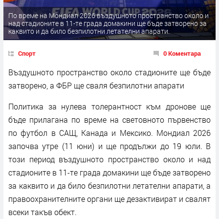
По време на Мондиал 2026 въздушното пространство около и
над стадионите в 11-те града домакини ще бъде затворено за
каквито и да било безпилотни летателни апарати.
Спорт
0 Коментара
Въздушното пространство около стадионите ще бъде
затворено, а ФБР ще сваля безпилотни апарати
Политика за нулева толерантност към дронове ще
бъде прилагана по време на световното първенство
по футбол в САЩ, Канада и Мексико. Мондиал 2026
започва утре (11 юни) и ще продължи до 19 юли. В
този период въздушното пространство около и над
стадионите в 11-те града домакини ще бъде затворено
за каквито и да било безпилотни летателни апарати, а
правоохранителните органи ще дезактивират и свалят
всеки такъв обект.