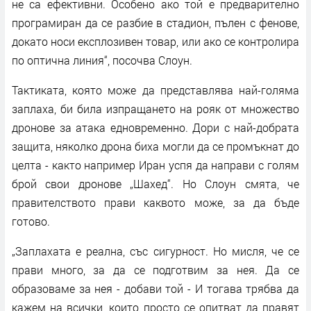
не са ефективни. Особено ако той е предварително
програмиран да се разбие в стадион, пълен с фенове,
докато носи експлозивен товар, или ако се контролира
по оптична линия“, посочва Слоун.
Тактиката, която може да представлява най-голяма
заплаха, би била изпращането на рояк от множество
дронове за атака едновременно. Дори с най-добрата
защита, няколко дрона биха могли да се промъкнат до
целта - както например Иран успя да направи с голям
брой свои дронове „Шахед“. Но Слоун смята, че
правителството прави каквото може, за да бъде
готово.
„Заплахата е реална, със сигурност. Но мисля, че се
прави много, за да се подготвим за нея. Да се
образоваме за нея - добави той - И тогава трябва да
кажем на всички, които просто се опитват да правят