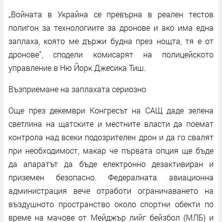
„Войната в Украйна се превърна в реален тестов
полигон за технологиите за дронове и ако има една
заплаха, която ме държи будна през нощта, тя е от
дронове“, сподели комисарят на полицейското
управление в Ню Йорк Джесика Тиш.
Възприемане на заплахата сериозно
Още през декември Конгресът на САЩ даде зелена
светлина на щатските и местните власти да поемат
контрола над всеки подозрителен дрон и да го свалят
при необходимост, макар че първата опция ще бъде
да апаратът да бъде електронно дезактивиран и
приземен безопасно. Федералната авиационна
администрация вече отработи ограничаването на
въздушното пространство около спортни обекти по
време на мачове от Мейджър лийг бейзбол (МЛБ) и