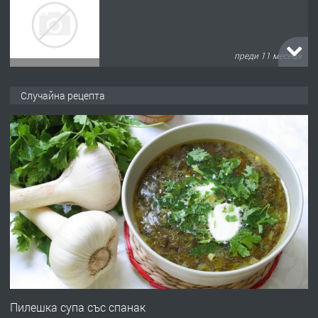
преди 11 месеца
ПРЕДЛАГА
Продава употребявани чисти и
Случайна рецепта
запазени матраци за спални.
преди 1 година
ПРЕДЛАГА
Работа за общи работници
преди 1 година
ПРЕДЛАГА
Първи поход "По стъпките на Ангел
Войвода"
Пилешка супа със спанак