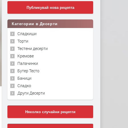
Публикувай нова рецепта
Категории в Десерти
Сладкиши
Торти
Тестени десерти
Кремове
Палачинки
Бутер Тесто
Баници
Сладко
Други Десерти
Няколко случайни рецепти