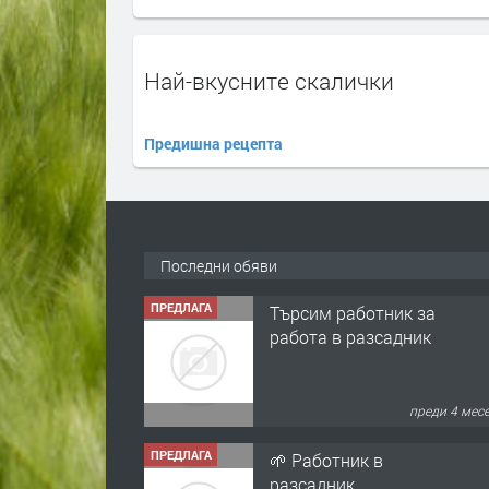
Най-вкусните скалички
Предишна рецепта
ПРЕДЛАГА
Търсим работник за
работа в разсадник
Последни обяви
преди 4 мес
ПРЕДЛАГА
🌱 Работник в
разсадник
преди 4 мес