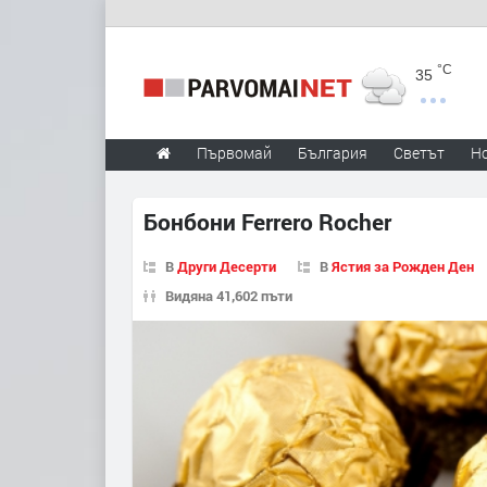
°C
35
Първомай
България
Светът
Н
Бонбони Ferrero Rocher
В
Други Десерти
В
Ястия за Рожден Ден
Видяна 41,602 пъти