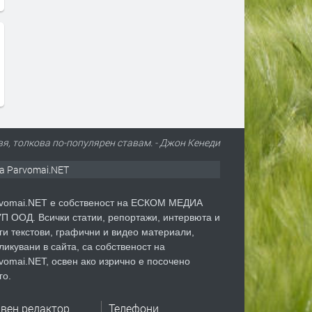
вя, толкова по-популярен ставам. - Джон Кенеди
а Parvomai.NET
vomai.NET е собственост на ЕСКОМ МЕДИА
П ООД. Всички статии, репортажи, интервюта и
ги текстови, графични и видео материали,
ликувани в сайта, са собственост на
vomai.NET, освен ако изрично е посочено
го.
авен редактор
Телефони