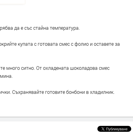
рябва да е със стайна температура.
окрийте купата с готовата смес с фолио и оставете за
ите много ситно. От охладената шоколадова смес
емина.
ички. Съхранявайте готовите бонбони в хладилник.