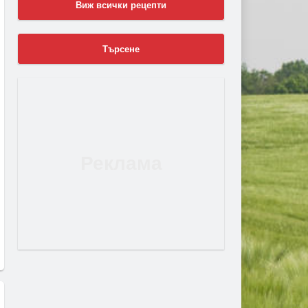
Виж всички рецепти
Търсене