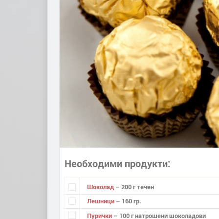
Необходими продукти
Шоколад
– 200 г течен
Лешници
– 160 гр.
Пурички
– 100 г натрошени шоколадови