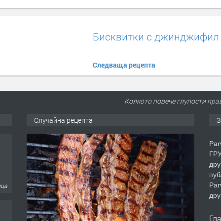
Бисквитки с джинджифил
Следваща рецепта
Колкото повече глупости пра
Случайна рецепта
З
Par
еца
ГРУ
дру
пуб
Par
дру
Гл
еца