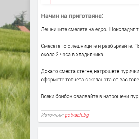
Начин на приготвяне
Лешниците смелете на едро. Шоколадът т
Смесете го с лешниците и разбъркайте. П
около 2 часа в хладилника.
Докато сместа стегне, натрошете пуричк
оформете топчета с желаната от вас гол
Всеки бонбон овалвайте в натрошени пур
Източник:
gotvach.bg