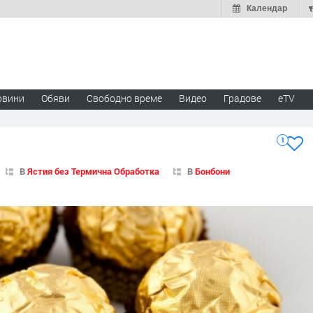
Календар
овини
Обяви
Свободно време
Видео
Градове
eTV
1
В
Ястия без Термична Обработка
В
Бонбони