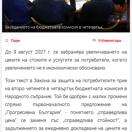
Заседанието на бюджетната комисия в четвъртък,
Пари
0 Коментара
До 9 август 2027 г. се забранява увеличаването на
цените на стоките и услугите за потребители, когато
увеличението не е икономически обосновано.
Този текст в Закона за защита на потребителите прие
на второ четенете в четвъртък бюджетната комисия в
Народното събрание. Той бе одобрен с малки промени
спрямо първоначалното предложение на
„Прогресивна България“ - понятието „справедлива
цена“ се заменя със „справедлива стойност“, а
задължението за ежедневно докладване на цените на