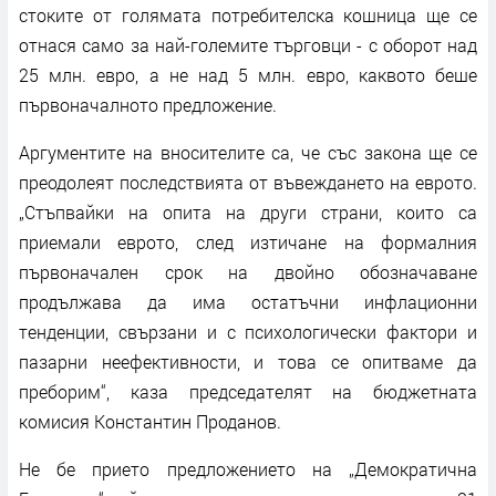
стоките от голямата потребителска кошница ще се
отнася само за най-големите търговци - с оборот над
25 млн. евро, а не над 5 млн. евро, каквото беше
първоначалното предложение.
Аргументите на вносителите са, че със закона ще се
преодолеят последствията от въвеждането на еврото.
„Стъпвайки на опита на други страни, които са
приемали еврото, след изтичане на формалния
първоначален срок на двойно обозначаване
продължава да има остатъчни инфлационни
тенденции, свързани и с психологически фактори и
пазарни неефективности, и това се опитваме да
преборим“, каза председателят на бюджетната
комисия Константин Проданов.
Не бе прието предложението на „Демократична