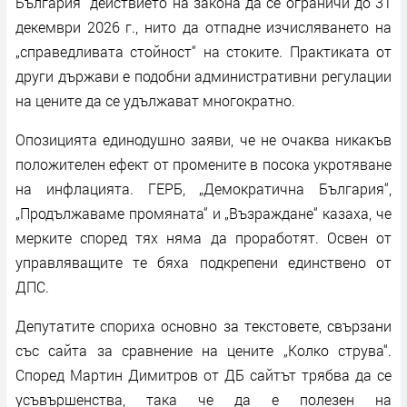
България“ действието на закона да се ограничи до 31
декември 2026 г., нито да отпадне изчисляването на
„справедливата стойност“ на стоките. Практиката от
други държави е подобни административни регулации
на цените да се удължават многократно.
Опозицията единодушно заяви, че не очаква никакъв
положителен ефект от промените в посока укротяване
на инфлацията. ГЕРБ, „Демократична България“,
„Продължаваме промяната“ и „Възраждане“ казаха, че
мерките според тях няма да проработят. Освен от
управляващите те бяха подкрепени единствено от
ДПС.
Депутатите спориха основно за текстовете, свързани
със сайта за сравнение на цените „Колко струва“.
Според Мартин Димитров от ДБ сайтът трябва да се
усъвършенства, така че да е полезен на