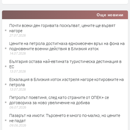
Още новини
Почти всеки ден горивата поскъпват, цените ще вървят
нагоре
27.07.2026
Цените на петрола достигнаха едномесечен връх на фона на
подновените военни действия в Близкия изток
14.07.2026
България остава най-евтината туристическа дестинация в
ЕС
13.07.2026
Ескалация в Близкия изток изстреля нагоре котировките на
петрола
13.07.2026
Петролът поевтиня, след като страните от ОПЕК+ се
договориха за ново увеличение на добива
06.07.2026
Пазарът на имоти: Търсенето е много по-малко, но цените
не падат
09.06.2026