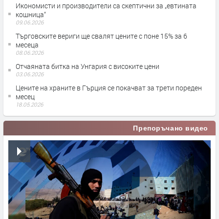
Икономисти и производители са скептични за „евтината
кошница“
09.06.2026
Търговските вериги ще свалят цените с поне 15% за 6
месеца
08.06.2026
Отчаяната битка на Унгария с високите цени
03.06.2026
Цените на храните в Гърция се покачват за трети пореден
месец
18.05.2026
Препоръчано видео