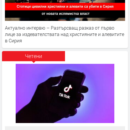
Актуално интервю – Разтърсващ разказ от първо
лице за издевателствата над християните и алевитите
в Сирия
Четени