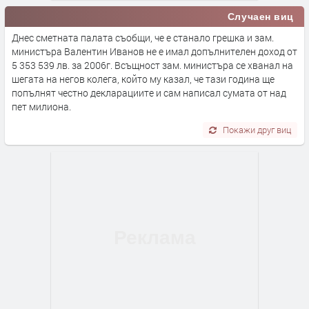
Случаен виц
Днес сметната палата съобщи, че е станало грешка и зам.
министъра Валентин Иванов не е имал допълнителен доход от
5 353 539 лв. за 2006г. Всъщност зам. министъра се хванал на
шегата на негов колега, който му казал, че тази година ще
попълнят честно декларациите и сам написал сумата от над
пет милиона.
Покажи друг виц