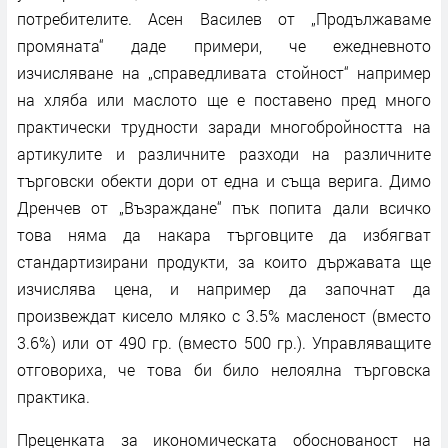
потребителите. Асен Василев от „Продължаваме
промяната“ даде примери, че ежедневното
изчисляване на „справедливата стойност“ например
на хляба или маслото ще е поставено пред много
практически трудности заради многобройността на
артикулите и различните разходи на различните
търговски обекти дори от една и съща верига. Димо
Дренчев от „Възраждане“ пък попита дали всичко
това няма да накара търговците да избягват
стандартизирани продукти, за които държавата ще
изчислява цена, и например да започнат да
произвеждат кисело мляко с 3.5% масленост (вместо
3.6%) или от 490 гр. (вместо 500 гр.). Управляващите
отговориха, че това би било нелоялна търговска
практика.
Преценката за икономическата обоснованост на