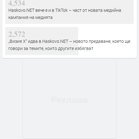
4,534
Haskovo.NET вече е и в TikTok – част от новата медийна
кампания на медията
2,572
„Визия Х“ идва в Haskovo.NET – новото предаване, което ще
говори за темите, които другите избягват