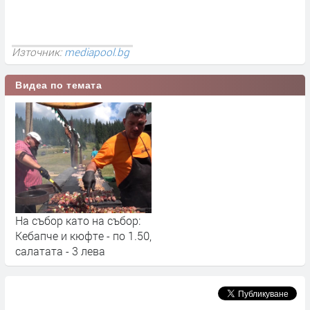
Източник:
mediapool.bg
Видеа по темата
На събор като на събор:
Кебапче и кюфте - по 1.50,
салатата - 3 лева