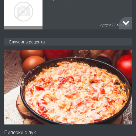
преди 11 месеца
ПРЕДЛАГА
Продава употребявани чисти и
Случайна рецепта
запазени матраци за спални.
преди 1 година
ПРЕДЛАГА
Работа за общи работници
преди 1 година
ПРЕДЛАГА
Първи поход "По стъпките на Ангел
Войвода"
Пиперки с лук