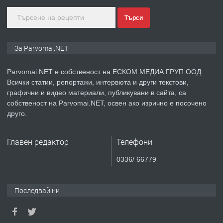
преди 1 година
Търси
ПРЕДЛАГА
Монтажник на малки детайли за
За Parvomai.NET
медицинската индустрия
Parvomai.NET е собственост на ЕСКОМ МЕДИА ГРУП ООД.
Всички статии, репортажи, интервюта и други текстови,
преди 1 година
графични и видео материали, публикувани в сайта, са
ПРЕДЛАГА
собственост на Parvomai.NET, освен ако изрично е посочено
Уроци по Математика
друго.
Главен редактор
Телефони
преди 1 година
0336/ 66779
ПРЕДЛАГА
Продавам апартамент - гр.
Първомай
Последвай ни
преди 1 година