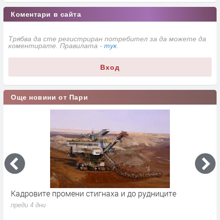
Коментари в сайта
Трябва да сте регистриран потребител за да можете да
коментирате. Правилата -
тук
.
Вход
Още новини от Пари
ени стигнаха и до рудниците
Парите от Брюксел 
1.7% от БВП
преди 4 дни