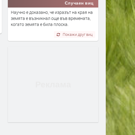
Случаен виц
Вече може да се подават молби
Дигитално евро: портмон
Научно е доказано, че изразът на края на
за личен фалит
е вече в нашия смартфон
земята е възникнал още във времената,
преди 5 дни
преди 5 дни
когато земята е била плоска.
Покажи друг виц