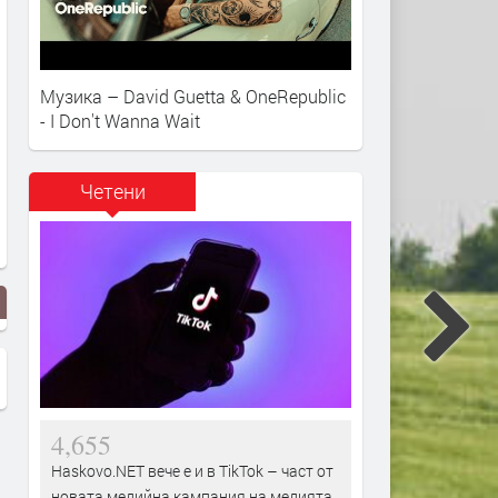
Музика – David Guetta & OneRepublic
- I Don't Wanna Wait
Четени
4,655
Haskovo.NET вече е и в TikTok – част от
новата медийна кампания на медията