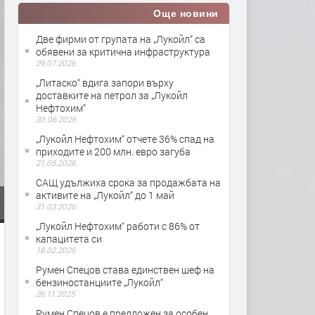
Още новини
Две фирми от групата на „Лукойл“ са
обявени за критична инфраструктура
29.07.2026
„Литаско“ вдига запори върху
доставките на петрол за „Лукойл
Нефтохим“
30.06.2026
„Лукойл Нефтохим“ отчете 36% спад на
приходите и 200 млн. евро загуба
21.05.2026
САЩ удължиха срока за продажбата на
активите на „Лукойл“ до 1 май
31.03.2026
„Лукойл Нефтохим“ работи с 86% от
капацитета си
18.02.2026
Румен Спецов става единствен шеф на
бензиностанциите „Лукойл“
26.11.2025
Румен Спецов е предложен за особен