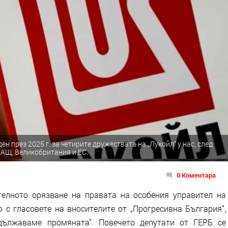
н през 2025 г. за четирите дружествата на „Лукойл“ у нас, след
САЩ, Великобритания и ЕС.
0 Коментара
телното орязване на правата на особения управител на
 с гласовете на вносителите от „Прогресивна България“,
дължаваме промяната“. Повечето депутати от ГЕРБ се