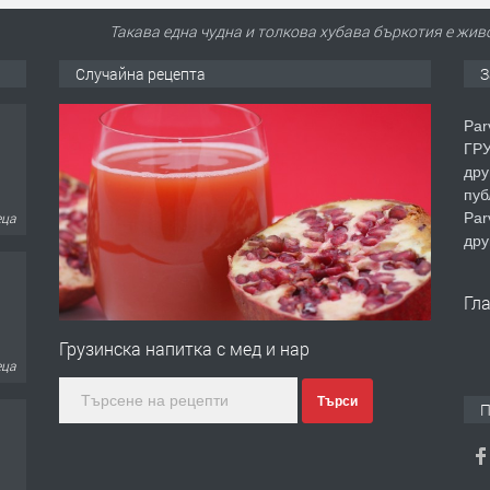
Такава една чудна и толкова хубава бъркотия е живо
Случайна рецепта
З
Par
ГРУ
дру
пуб
Par
еца
дру
Гл
Грузинска напитка с мед и нар
еца
Търси
П