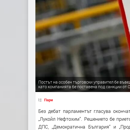
Постът на особен търговски управител бе въведе
като компанията бе поставена под санкции от 
Пари
Без дебат парламентът гласува оконча
„Лукойл Нефтохим“. Решението бе прието
ДПС, „Демократична България“ и „Про