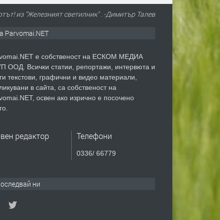
тът! из "Железният светилник" . -Димитър Талев
а Parvomai.NET
vomai.NET е собственост на ЕСКОМ МЕДИА
П ООД. Всички статии, репортажи, интервюта и
ги текстови, графични и видео материали,
ликувани в сайта, са собственост на
vomai.NET, освен ако изрично е посочено
го.
авен редактор
Телефони
0336/ 66779
оследвай ни