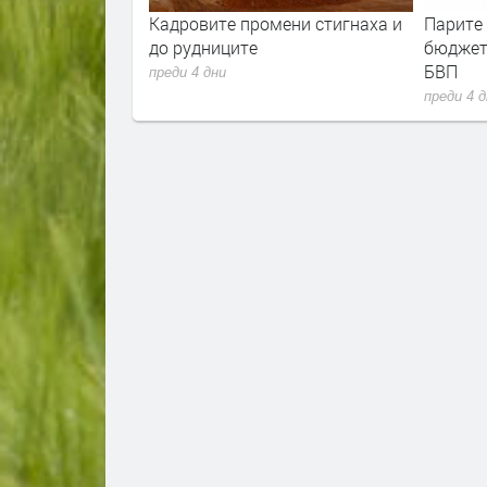
ла е скочила с
Кадровите промени стигнаха и
Парите
ец. И
до рудниците
бюджет
 расте
БВП
преди 4 дни
преди 4 