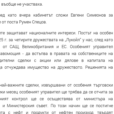
 въобще не участваха.
след като вчера кабинетът сложи Евгени Симеонов за
и от поста Румен Спецов.
те защитават националните интереси. Постът на особен
5 г. за четирите дружествата на „Лукойл“ у нас, след като
и от САЩ, Великобритания и ЕС. Особеният управител
авомощия - да встъпва в правата на собствениците на
едителни сделки с акции или дялове в капитала на
да отчуждава имущество на дружеството. Решенията на
най-важните сделки, извършвани от особения търговски
еки месец особеният управител ще трябва да се отчита за
вният контрол ще се осъществява от министъра на
я и Министерския съвет. По този начин ще се постигне
ята с нефт и продукти от нефтен произход, твърдят