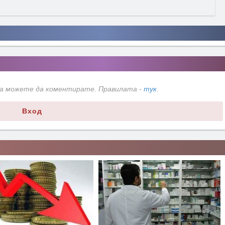
да можете да коментирате. Правилата -
тук
.
Вход