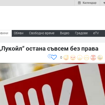
Календар
овини
Обяви
Свободно време
Видео
Градове
eTV
„Лукойл“ остана съвсем без права
0
0