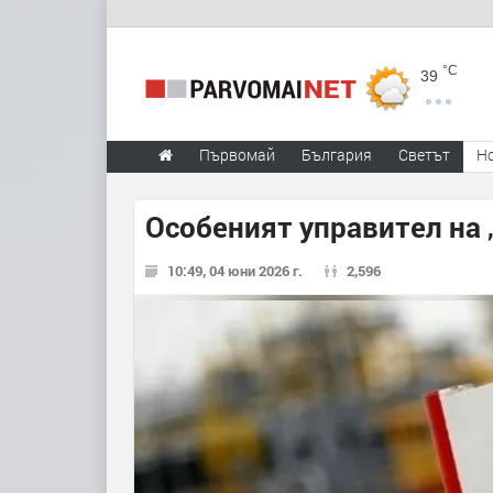
°C
39
Първомай
България
Светът
Н
Особеният управител на 
10:49, 04 юни 2026 г.
2,596