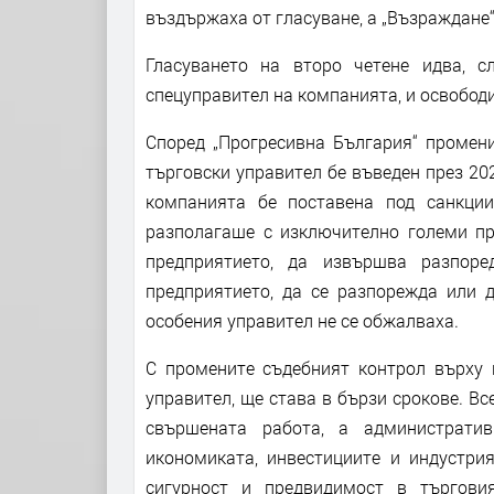
въздържаха от гласуване, а „Възраждане“
Гласуването на второ четене идва, 
спецуправител на компанията, и освобод
Според „Прогресивна България“ промени
търговски управител бе въведен през 202
компанията бе поставена под санкци
разполагаше с изключително големи пр
предприятието, да извършва разпор
предприятието, да се разпорежда или 
особения управител не се обжалваха.
С промените съдебният контрол върху 
управител, ще става в бързи срокове. Вс
свършената работа, а администрати
икономиката, инвестициите и индустри
сигурност и предвидимост в търгови