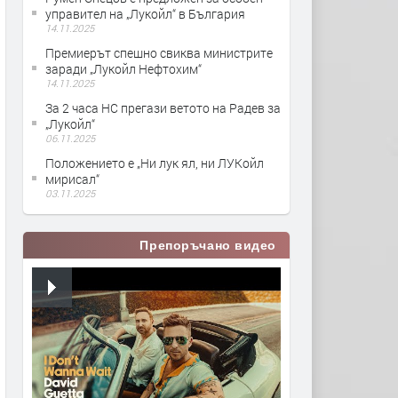
управител на „Лукойл“ в България
14.11.2025
Премиерът спешно свиква министрите
заради „Лукойл Нефтохим“
14.11.2025
За 2 часа НС прегази ветото на Радев за
„Лукойл“
06.11.2025
Положението е „Ни лук ял, ни ЛУКойл
мирисал“
03.11.2025
Препоръчано видео