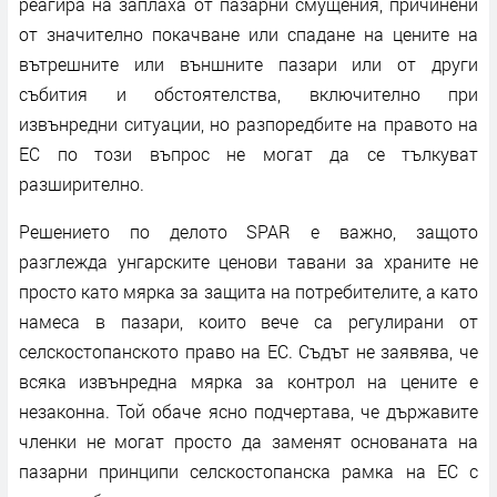
реагира на заплаха от пазарни смущения, причинени
от значително покачване или спадане на цените на
вътрешните или външните пазари или от други
събития и обстоятелства, включително при
извънредни ситуации, но разпоредбите на правото на
ЕС по този въпрос не могат да се тълкуват
разширително.
Решението по делото SPAR е важно, защото
разглежда унгарските ценови тавани за храните не
просто като мярка за защита на потребителите, а като
намеса в пазари, които вече са регулирани от
селскостопанското право на ЕС. Съдът не заявява, че
всяка извънредна мярка за контрол на цените е
незаконна. Той обаче ясно подчертава, че държавите
членки не могат просто да заменят основаната на
пазарни принципи селскостопанска рамка на ЕС с