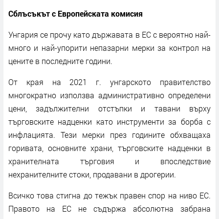
Сблъсъкът с Европейската комисия
Унгария се прочу като държавата в ЕС с вероятно най-
много и най-упорити непазарни мерки за контрол на
цените в последните години.
От края на 2021 г. унгарското правителство
многократно използва административно определени
цени, задължителни отстъпки и тавани върху
търговските надценки като инструменти за борба с
инфлацията. Тези мерки през годините обхващаха
горивата, основните храни, търговските надценки в
хранителната търговия и впоследствие
нехранителните стоки, продавани в дрогерии.
Всичко това стигна до тежък правен спор на ниво ЕС.
Правото на ЕС не съдържа абсолютна забрана