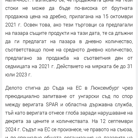
стоки не може да бъде по-висока от брутната
продажна цена на дребно, прилагана на 15 октомври
2021 г. Освен това, ако тези търговци са предлагали
на пазара същите продукти на тази дата, те са длъжни
да ги предлагат на пазара в дневно количество,
съответстващо поне на средното дневно количество,
предлагано за продажба на съответния ден от
седмицата на 2021 г. Действието на мярката бе до 31
юли 2023 г.
Делото стигна до Съда на ЕС в Люксембург чрез
преюдициално запитване от унгарски съд по спор
между веригата SPAR и областна държавна служба,
тъй като веригата отнесе глоба заради нарушаване на
декрета за цените и количествата. На 12 септември
2024 г. Съдът на ЕС се произнесе, че правото на съюза,
и по-специално общата организация на пазарите на