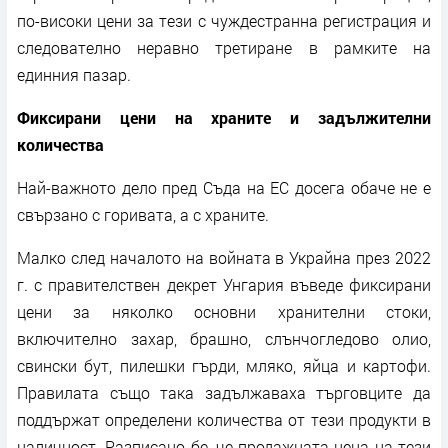
по-високи цени за тези с чуждестранна регистрация и
следователно неравно третиране в рамките на
единния пазар.
Фиксирани цени на храните и задължителни
количества
Най-важното дело пред Съда на ЕС досега обаче не е
свързано с горивата, а с храните.
Малко след началото на войната в Украйна през 2022
г. с правителствен декрет Унгария въведе фиксирани
цени за няколко основни хранителни стоки,
включително захар, брашно, слънчогледово олио,
свински бут, пилешки гърди, мляко, яйца и картофи.
Правилата също така задължаваха търговците да
поддържат определени количества от тези продукти в
наличност. Разписано бе, че продажната цена на тези