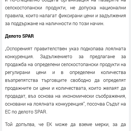
селскостопански продукти, не допуска национални
правила, които налагат фиксирани цени и задължения
за поддържане на наличности по този начин.
Делото SPAR
„Оспореният правителствен указ подкопава лоялната
конкуренция. Задължението за предлагане за
продажба на определени селскостопански продукти на
регулирани цени и в определени количества
възпрепятства търговците свободно да определят
продажните си цени и количествата, които желаят да
продадат, въз основа на икономически съображения,
основани на лоялната конкуренция“, посочва Съдът на
ЕС по делото SPAR.
Той допълва, че ЕК може да вземе мерки, за да