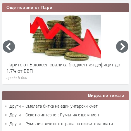
Още новини от Пари
Парите от Брюксел свалиха бюджетния дефицит до
Н
1.7% от БВП
л
преди 5 дни
п
Видеа по темата
Други – Смелата битка на един унгарски кмет
Други – Секс по интернет: Румъния е шампион
Други – Румъния вече не е страна на ниските заплати