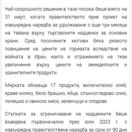
Най-скорошното решение в тази посока беше взето на
31 март, когато правителството прие проект на
извънредна наредба за удължаване с още три месеца
на тавана върху търговските надценки за основни
храни. Сред посочените мотиви бяха рязкото
повишение на цените на горивата вследствие на
войната в Иран, както и отражението на тези
увеличения върху цените на земеделските и
хранителните продукти.
Мярката обхваща 17 продукта, включително хляб,
краве мляко, бяло брашно, яйца, слънчогледово олио,
пилешко и свинско месо, зеленчуци и плодове.
Стъпката за ограничаване на надценките беше
въведена първоначално през юли 2023 г. с
извънредна правителствена наредба за срок от 90 дни