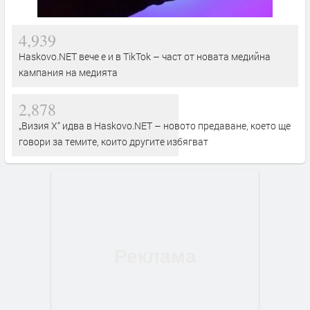
4,939
Haskovo.NET вече е и в TikTok – част от новата медийна
кампания на медията
2,878
„Визия Х“ идва в Haskovo.NET – новото предаване, което ще
говори за темите, които другите избягват