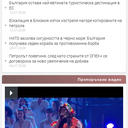
България остава най-евтината туристическа дестинация в
ЕС
13.07.2026
Ескалация в Близкия изток изстреля нагоре котировките на
петрола
13.07.2026
НАТО засилва сигурността в Черно море: България
получава седем кораба за противоминна борба
08.07.2026
Петролът поевтиня, след като страните от ОПЕК+ се
договориха за ново увеличение на добива
06.07.2026
Препоръчано видео