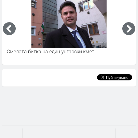
Смелата битка на един унгарски кмет
С