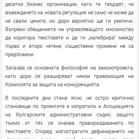
десетки бизнес организации, като те твърдят, че
въвеждането на новата регулация не само че може да
не свали цените, но дори вероятно ще ги увеличи.
Въпреки обещанията на управляващото мнозинство
да коригира текстовете и да ги „калибрира“ между
първо и второ четене, съществени промени не са
предложени.
Запазва се основната философия на законопроекта,
като дори се разширяват някои правомощия на
Комисията за защита на конкуренцията.
В последните дни стана ясно ,че остро критично
становище по проектите е изпратила и Асоциацията
на българските административни съдии, защото
тъкмо от тях се очаква правораздаването по
текстовете. Според магистратите дефинирането на