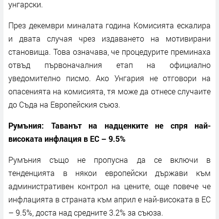
унгарски.
През декември миналата година Комисията ескалира
и двата случая чрез издаването на мотивирани
становища. Това означава, че процедурите преминаха
отвъд първоначалния етап на официално
уведомително писмо. Ако Унгария не отговори на
опасенията на комисията, тя може да отнесе случаите
до Съда на Европейския съюз.
Румъния: Таванът на надценките не спря най-
високата инфлация в ЕС – 9.5%
Румъния също не пропусна да се включи в
тенденцията в някои европейски държави към
административен контрол на цените, още повече че
инфлацията в страната към април е най-високата в ЕС
– 9.5%, доста над средните 3.2% за съюза.