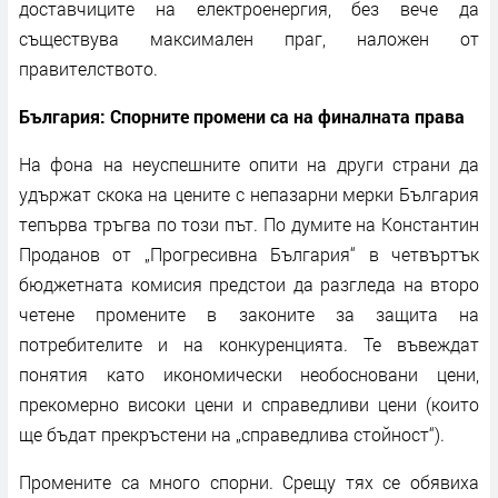
доставчиците на електроенергия, без вече да
съществува максимален праг, наложен от
правителството.
България: Спорните промени са на финалната права
На фона на неуспешните опити на други страни да
удържат скока на цените с непазарни мерки България
тепърва тръгва по този път. По думите на Константин
Проданов от „Прогресивна България“ в четвъртък
бюджетната комисия предстои да разгледа на второ
четене промените в законите за защита на
потребителите и на конкуренцията. Те въвеждат
понятия като икономически необосновани цени,
прекомерно високи цени и справедливи цени (които
ще бъдат прекръстени на „справедлива стойност“).
Промените са много спорни. Срещу тях се обявиха