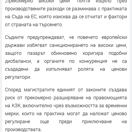
„прекомерно високи цени“ почти изцяло през
производствените разходи се разминава с практиката
на Съда на ЕС, която изисква да се отчитат и фактори
от страната на търсенето.
Съдиите предупреждават, че повечето европейски
държави избягват санкционирането на високи цени,
защото пазарът обикновено коригира подобни
дисбаланси, а органите по конкуренция не са
създадени да изпълняват ролята на ценови
регулатори.
Според магистратите единият от законите създава
риск от прекомерно разширяване на правомощията
на КЗК, включително чрез възможността за временни
мерки, които на практика могат да наложат ценово
регулиране още преди приключване на
производствата.