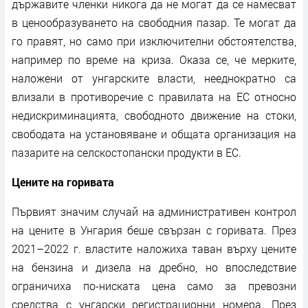
държавите членки никога да не могат да се намесват
в ценообразуването на свободния пазар. Те могат да
го правят, но само при изключителни обстоятелства,
например по време на криза. Оказа се, че мерките,
наложени от унгарските власти, нееднократно са
влизали в противоречие с правилата на ЕС относно
недискриминацията, свободното движение на стоки,
свободата на установяване и общата организация на
пазарите на селскостопански продукти в ЕС.
Цените на горивата
Първият значим случай на административен контрол
на цените в Унгария беше свързан с горивата. През
2021–2022 г. властите наложиха таван върху цените
на бензина и дизела на дребно, но впоследствие
ограничиха по-ниската цена само за превозни
средства с унгарски регистрационни номера. През