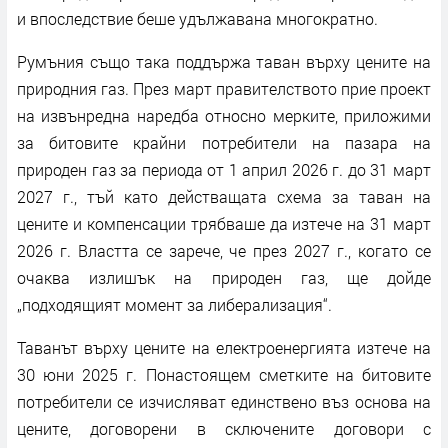
и впоследствие беше удължавана многократно.
Румъния също така поддържа таван върху цените на
природния газ. През март правителството прие проект
на извънредна наредба относно мерките, приложими
за битовите крайни потребители на пазара на
природен газ за периода от 1 април 2026 г. до 31 март
2027 г., тъй като действащата схема за таван на
цените и компенсации трябваше да изтече на 31 март
2026 г. Властта се зарече, че през 2027 г., когато се
очаква излишък на природен газ, ще дойде
„подходящият момент за либерализация“.
Таванът върху цените на електроенергията изтече на
30 юни 2025 г. Понастоящем сметките на битовите
потребители се изчисляват единствено въз основа на
цените, договорени в сключените договори с