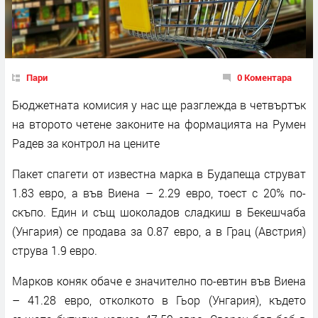
Пари
0 Коментара
Бюджетната комисия у нас ще разглежда в четвъртък
на второто четене законите на формацията на Румен
Радев за контрол на цените
Пакет спагети от известна марка в Будапеща струват
1.83 евро, а във Виена – 2.29 евро, тоест с 20% по-
скъпо. Един и същ шоколадов сладкиш в Бекешчаба
(Унгария) се продава за 0.87 евро, а в Грац (Австрия)
струва 1.9 евро.
Марков коняк обаче е значително по-евтин във Виена
– 41.28 евро, отколкото в Гьор (Унгария), където