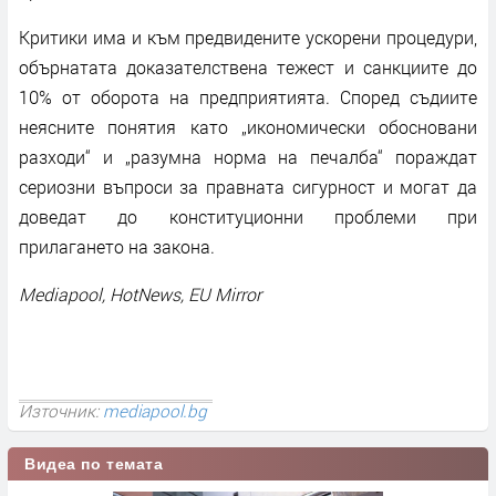
Критики има и към предвидените ускорени процедури,
обърнатата доказателствена тежест и санкциите до
10% от оборота на предприятията. Според съдиите
неясните понятия като „икономически обосновани
разходи“ и „разумна норма на печалба“ пораждат
сериозни въпроси за правната сигурност и могат да
доведат до конституционни проблеми при
прилагането на закона.
Mediapool, HotNews, EU Mirror
Източник:
mediapool.bg
Видеа по темата