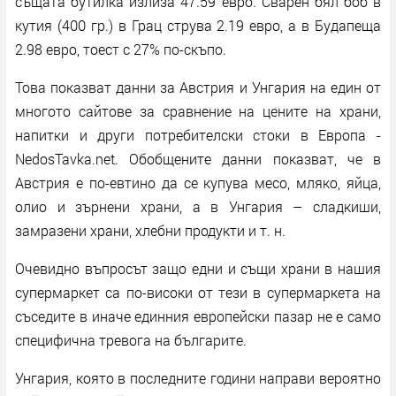
същата бутилка излиза 47.59 евро. Сварен бял боб в
кутия (400 гр.) в Грац струва 2.19 евро, а в Будапеща
2.98 евро, тоест с 27% по-скъпо.
Това показват данни за Австрия и Унгария на един от
многото сайтове за сравнение на цените на храни,
напитки и други потребителски стоки в Европа -
NedosTavka.net. Обобщените данни показват, че в
Австрия е по-евтино да се купува месо, мляко, яйца,
олио и зърнени храни, а в Унгария – сладкиши,
замразени храни, хлебни продукти и т. н.
Очевидно въпросът защо едни и същи храни в нашия
супермаркет са по-високи от тези в супермаркета на
съседите в иначе единния европейски пазар не е само
специфична тревога на българите.
Унгария, която в последните години направи вероятно