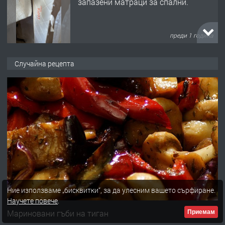
запазени матраци за спални.
преди 1 година
ПРЕДЛАГА
Работа за общи работници
Случайна рецепта
преди 1 година
ПРЕДЛАГА
Първи поход "По стъпките на Ангел
Войвода"
преди 1 година
Ние използваме „бисквитки“, за да улесним вашето сърфиране.
ПРЕДЛАГА
Монтажник на малки детайли за
Научете повече
.
медицинската индустрия
Мариновани гъби на тиган
Приемам