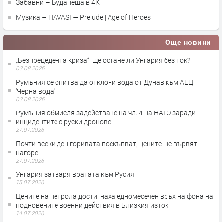
Забавни – Будапеща в 4K
Музика – HAVASI — Prelude | Age of Heroes
Още новини
„Безпрецедента криза“: ще остане ли Унгария без ток?
03.08.2026
Румъния се опитва да отклони вода от Дунав към АЕЦ
'Черна вода'
03.08.2026
Румъния обмисля задействане на чл. 4 на НАТО заради
инцидентите с руски дронове
27.07.2026
Почти всеки ден горивата поскъпват, цените ще вървят
нагоре
27.07.2026
Унгария затваря вратата към Русия
15.07.2026
Цените на петрола достигнаха едномесечен връх на фона на
подновените военни действия в Близкия изток
14.07.2026