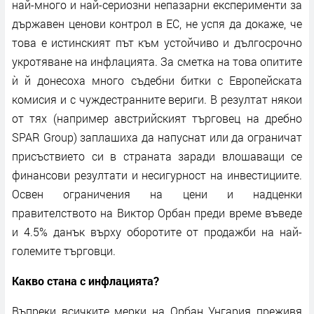
най-много и най-сериозни непазарни експерименти за
държавен ценови контрол в ЕС, не успя да докаже, че
това е истинският път към устойчиво и дългосрочно
укротяване на инфлацията. За сметка на това опитите
ѝ й донесоха много съдебни битки с Европейската
комисия и с чуждестранните вериги. В резултат някои
от тях (например австрийският търговец на дребно
SPAR Group) заплашиха да напуснат или да ограничат
присъствието си в страната заради влошаващи се
финансови резултати и несигурност на инвестициите.
Освен ограничения на цени и надценки
правителството на Виктор Орбан преди време въведе
и 4.5% данък върху оборотите от продажби на най-
големите търговци.
Какво стана с инфлацията?
Въпреки всичките мерки на Орбан Унгария преживя