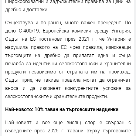
широкообхватни и задължителни правила за цени на
дребно и доставки.
Съществува и по-ранен, много важен прецедент. По
дело C-400/19, Европейска комисия срещу Унгария,
Съдът на ЕС постанови през 2021 г., че Унгария е
нарушила правото на ЕС чрез правила, изискващи
търговците на дребно да прилагат една и съща
печалба за идентични селскостопански и хранителни
продукти независимо от страната им на произход.
Съдът прие, че такива правила могат да ограничат
вноса и да изкривят конкурентните условия за
селскостопанските и хранителните продукти.
Най-новото: 10% таван на търговските надценки
Най-новият и все още висящ спор е свързан с
въведените през 2025 г. тавани върху търговските