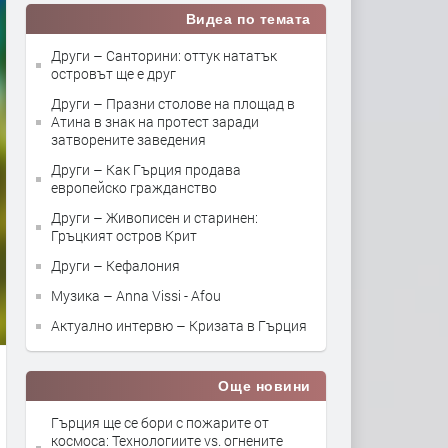
Видеа по темата
Други – Санторини: оттук нататък
островът ще е друг
Други – Празни столове на площад в
Атина в знак на протест заради
затворените заведения
Други – Как Гърция продава
европейско гражданство
Други – Живописен и старинен:
Гръцкият остров Крит
Други – Кефалония
Музика – Anna Vissi - Afou
Актуално интервю – Кризата в Гърция
Още новини
Гърция ще се бори с пожарите от
космоса: Технологиите vs. огнените