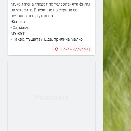
Мъж и жена гледат по телевизията филм
на ужасите. Внезапно на екрана се
появява нещо ужасно.
Жената:
- Ох, мамо...
Мъжът:
- Какво, тъщата?! Е да, прилича малко...
Покажи друг виц