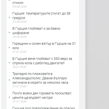
стихии
05.08.2026
Гърция: температурите стигат до 38
градуса
03.08.2026
В Гърция глобяват и за бавно
шофиране
03.08.2026
Горещини и силен вятър в Гърция на 31
юли
31.07.2026
В Гърция вече глобяват с 350 евро за
спряла кола с работещ двигател
29.07.2026
Трагедия по плажовете в
Александруполис: Двама българи
загинаха в морето за няколко часа
27.07.2026
Почти всеки ден горивата поскъпват,
цените ще вървят нагоре
27.07.2026
Гърция под предупреждение за опасно