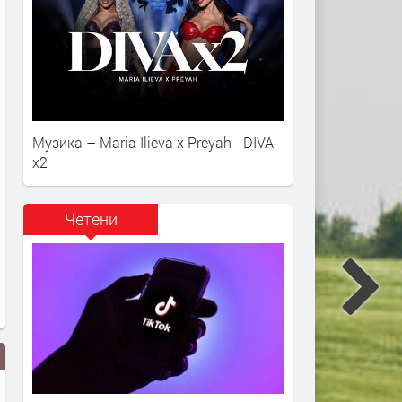
Музика – Maria Ilieva x Preyah - DIVA
x2
Четени