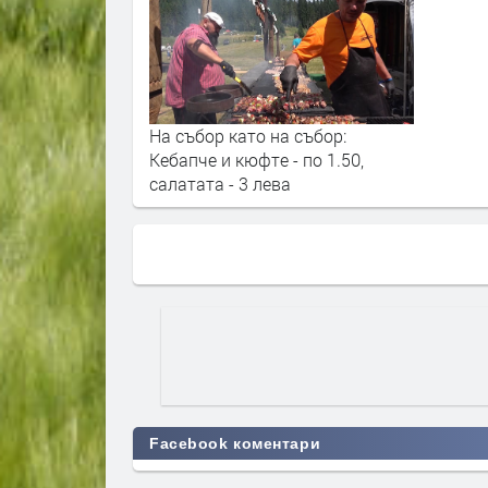
На събор като на събор:
Кебапче и кюфте - по 1.50,
салатата - 3 лева
Facebook коментари