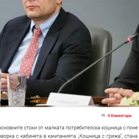
0 Коментара
основните стоки от малката потребителска кошница с поне
оворка с кабинета в кампанията „Кошница с грижа“, стана