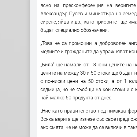
ясно на пресконференция на веригит
Александър Пулев и министъра на земеде
сирене, яйца и др., като приоритет ще и
бъдат специално обозначени.
„Това не са промоции, а доброволен ан
медиите и гражданите да упражняват кон
„Била“ ще намали от 18 юни цените на на
цените на между 30 и 50 стоки ще бъдат 
с по-ниски цени на 50 стоки, а от 1 ю
седмица, но не съобщи на кои стоки и с 
най-малко 50 продукта от днес.
„Ние като правителство под никаква фо
Всяка верига ще излезе със свое предлож
ако смята, че не може да се включи в та