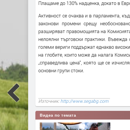
Плащаме до 130% надценка, докато в Евр
Активност се очаква и в парламента, къ
законови промени срещу необоснован
разширяват правомощията на Комисията 
нелоялни търговски практики. Въвежда 
големи вериги поддържат еднакво високи
на глобите, които може да налага Комис
„справедлива цена“, която ще се изчис
основни групи стоки.
Източник:
http://www.segabg.com
Видеа по темата