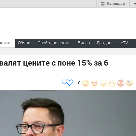
Календар
овини
Обяви
Свободно време
Видео
Градове
eTV
валят цените с поне 15% за 6
0
0