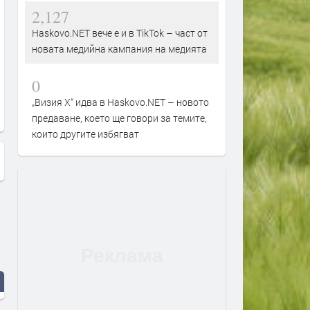
2,127
Haskovo.NET вече е и в TikTok – част от
новата медийна кампания на медията
0
„Визия Х“ идва в Haskovo.NET – новото
предаване, което ще говори за темите,
които другите избягват