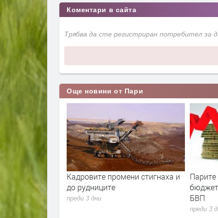
Коментари в сайта
Трябва да сте регистриран потребител за 
Още новини от Пари
ла е скочила с
Кадровите промени стигнаха и
Парите
ец. И
до рудниците
бюджет
 расте
БВП
преди 3 дни
преди 3 