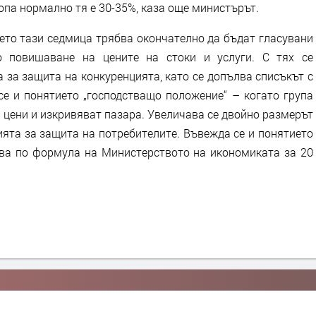
опа нормално тя е 30-35%, каза още министърът.
дето тази седмица трябва окончателно да бъдат гласувани
о повишаване на цените на стоки и услуги. С тях се
за защита на конкуренцията, като се допълва списъкът с
се и понятието „господстващо положение“ – когато група
 цени и изкривяват пазара. Увеличава се двойно размерът
ията за защита на потребителите. Въвежда се и понятието
лява по формула на Министерството на икономиката за 20