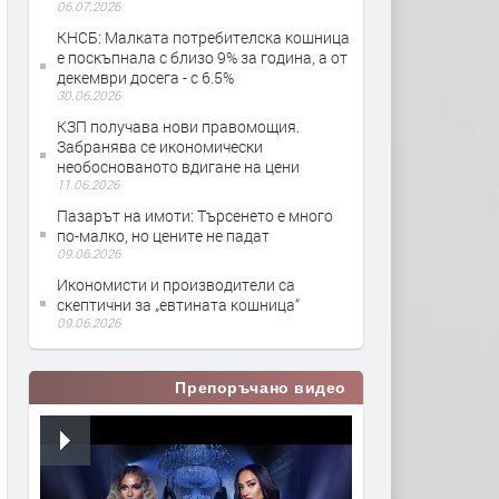
06.07.2026
КНСБ: Малката потребителска кошница
е поскъпнала с близо 9% за година, а от
декември досега - с 6.5%
30.06.2026
КЗП получава нови правомощия.
Забранява се икономически
необоснованото вдигане на цени
11.06.2026
Пазарът на имоти: Търсенето е много
по-малко, но цените не падат
09.06.2026
Икономисти и производители са
скептични за „евтината кошница“
09.06.2026
Препоръчано видео