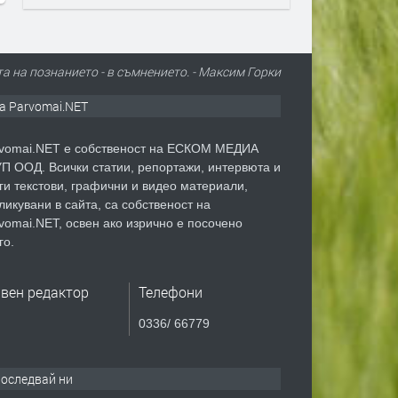
а на познанието - в съмнението. - Максим Горки
а Parvomai.NET
vomai.NET е собственост на ЕСКОМ МЕДИА
П ООД. Всички статии, репортажи, интервюта и
ги текстови, графични и видео материали,
ликувани в сайта, са собственост на
vomai.NET, освен ако изрично е посочено
го.
авен редактор
Телефони
0336/ 66779
оследвай ни