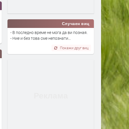
Случаен виц
- В последно време не мога да ви позная.
- Ние и без това сме непознати…
Покажи друг виц
Вече може да се подават молби
Дигитално евро: портмон
за личен фалит
е вече в нашия смартфон
преди 3 дни
преди 4 дни