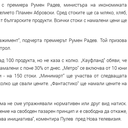
е с премиера Румен Радев, министъра на икономиката
лието Пламен Абровски. Сред стоките ще са мляко, хляб,
мат българските продукти. Всички стоки с намалени цени ще
гажимент“, подчерта премиерът Румен Радев. Той призова
трол.
д 100 продукта, но не каза с колко. „Кауфланд“ обяви, че
намалени с поне 30% от днес. „Метро“ се включва от 10 юни
ли - на 150 стоки. „Минимарт“ ще участва от следващата
колко ще свали цените. „Фантастико“ ще намали цените на
рма не сме упражнявали нормативен или друг вид натиск.
ение на свободен пазарен принцип и е свободна да откаже,
кава инициатива“, коментира Пулев пред Нова телевизия.