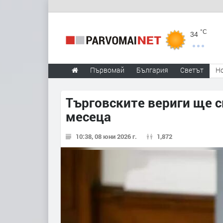
°C
34
Първомай
България
Светът
Н
Търговските вериги ще с
месеца
10:38, 08 юни 2026 г.
1,872