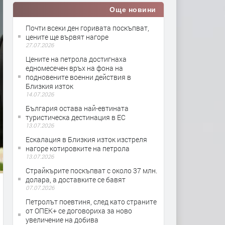
Още новини
Почти всеки ден горивата поскъпват,
цените ще вървят нагоре
27.07.2026
Цените на петрола достигнаха
едномесечен връх на фона на
подновените военни действия в
Близкия изток
14.07.2026
България остава най-евтината
туристическа дестинация в ЕС
13.07.2026
Ескалация в Близкия изток изстреля
нагоре котировките на петрола
13.07.2026
Страйкърите поскъпват с около 37 млн.
долара, а доставките се бавят
07.07.2026
Петролът поевтиня, след като страните
от ОПЕК+ се договориха за ново
увеличение на добива