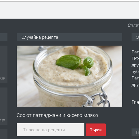
Силат
Случайна рецепта
З
Par
ГРУ
дру
пуб
Par
еца
дру
Гл
Сос от патладжани и кисело мляко
еца
Търси
П