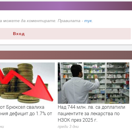
да можете да коментирате. Правилата -
тук
.
Вход
 от Брюксел свалиха
Над 744 млн. лв. са доплатили
ния дефицит до 1.7% от
пациентите за лекарства по
НЗОК през 2025 г.
дни
преди 3 дни