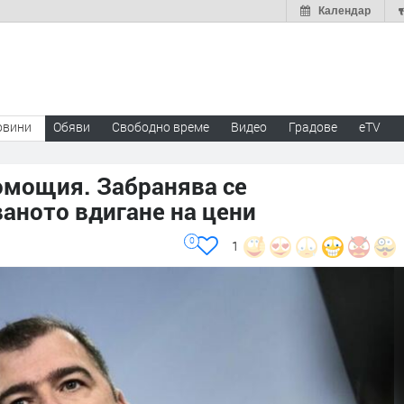
Календар
овини
Обяви
Свободно време
Видео
Градове
eTV
омощия. Забранява се
аното вдигане на цени
0
1