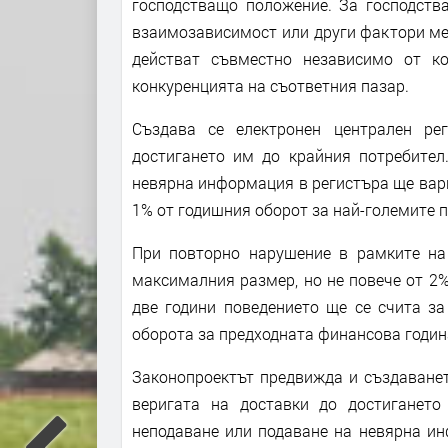
господстващо положение. За господств
взаимозависимост или други фактори ме
действат съвместно независимо от ко
конкуренцията на съответния пазар.
Създава се електронен централен ре
достигането им до крайния потребител
невярна информация в регистъра ще варир
1% от годишния оборот за най-големите 
При повторно нарушение в рамките на
максималния размер, но не повече от 2%
две години поведението ще се счита за
оборота за предходната финансова годин
Законопроектът предвижда и създаванет
веригата на доставки до достигането
неподаване или подаване на невярна ин