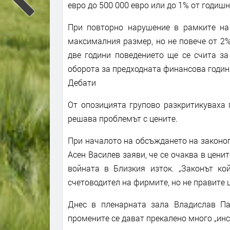
евро до 500 000 евро или до 1% от годиш
При повторно нарушение в рамките на
максималния размер, но не повече от 2%
две години поведението ще се счита за
оборота за предходната финансова година
Дебати
От опозицията групово разкритикуваха 
решава проблемът с цените.
При началото на обсъждането на законо
Асен Василев заяви, че се очаква в цени
войната в Близкия изток. „Законът ко
счетоводител на фирмите, но не правите ц
Днес в пленарната зала Владислав Па
промените се дават прекалено много „инс