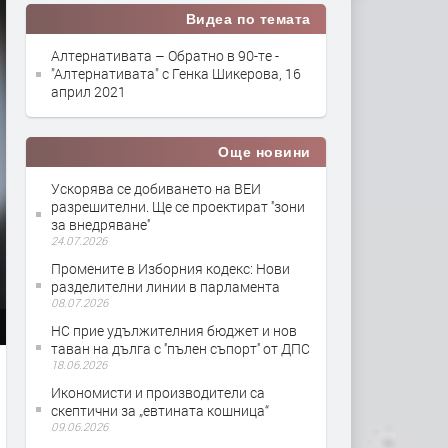
Видеа по темата
Алтернативата – Обратно в 90-те -
"Алтернативата" с Генка Шикерова, 16
април 2021
Още новини
Ускорява се добиването на ВЕИ
разрешителни. Ще се проектират ''зони
за внедряване''
24.07.2026
Промените в Изборния кодекс: Нови
разделителни линии в парламента
08.07.2026
НС прие удължителния бюджет и нов
таван на дълга с ''пълен съпорт'' от ДПС
18.06.2026
Икономисти и производители са
скептични за „евтината кошница“
09.06.2026