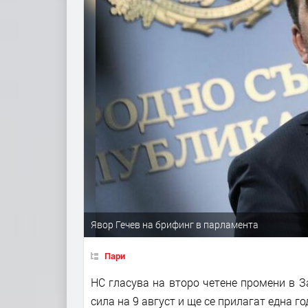
Явор Гечев на брифинг в парламента
Пари
НС гласува на второ четене промени в З
сила на 9 август и ще се прилагат една г