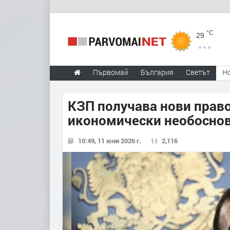
°C
29
Първомай
България
Светът
Н
КЗП получава нови прав
икономически необоснов
10:49, 11 юни 2026 г.
2,116