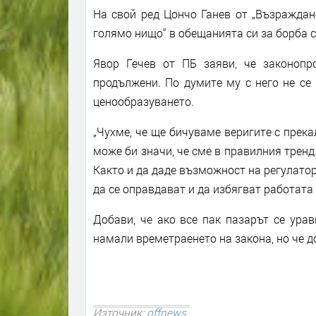
На свой ред Цончо Ганев от „Възраждан
голямо нищо“ в обещанията си за борба 
Явор Гечев от ПБ заяви, че законопр
продължени. По думите му с него не се
ценообразуването.
„Чухме, че ще бичуваме веригите с прека
може би значи, че сме в правилния тренд.
Както и да даде възможност на регулато
да се оправдават и да избягват работата 
Добави, че ако все пак пазарът се урав
намали времетраенето на закона, но че до
Източник:
offnews