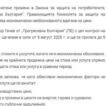
четене промени в Закона за защита на потребителите,
вна България“. Правомощията Комисията за защита на
нява икономически необоснованото вдигане на цени.
р Гечев от „Прогресивна България“ (ПБ) с цел контрол на
 ще влезе в сила от 9 август 2026 г. и ще се прилага до 9
 стоките и услугите, когато не е икономически обосновано.
е на крайната продажна цена на стока или услуга спрямо
щата стока или услуга в сравним период.
е записва, че като обективни икономически фактори за
слуга ще се зачитат:
изводствени цени;
и промени в цените на енергия, горива и суровини;
ги публични задължения;