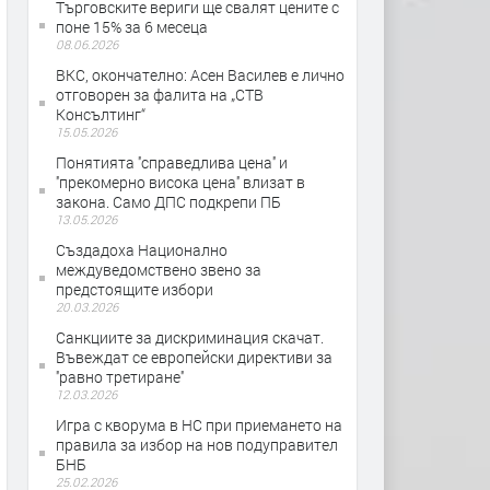
Търговските вериги ще свалят цените с
поне 15% за 6 месеца
08.06.2026
ВКС, окончателно: Асен Василев е лично
отговорен за фалита на „СТВ
Консълтинг“
15.05.2026
Понятията ''справедлива цена'' и
''прекомерно висока цена'' влизат в
закона. Само ДПС подкрепи ПБ
13.05.2026
Създадоха Национално
междуведомствено звено за
предстоящите избори
20.03.2026
Санкциите за дискриминация скачат.
Въвеждат се европейски директиви за
''равно третиране''
12.03.2026
Игра с кворума в НС при приемането на
правила за избор на нов подуправител
БНБ
25.02.2026