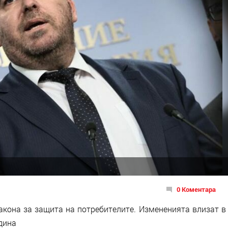
0 Коментара
акона за защита на потребителите. Измененията влизат в
одина