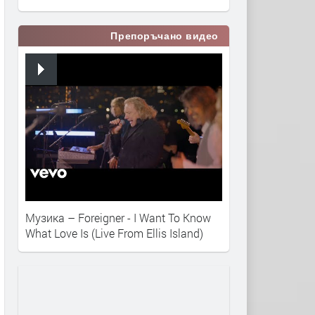
Препоръчано видео
Музика – Foreigner - I Want To Know
What Love Is (Live From Ellis Island)