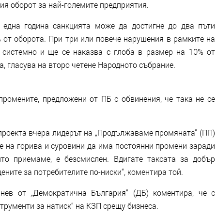
ния оборот за най-големите предприятия.
 една година санкцията може да достигне до два пъти
 от оборота. При три или повече нарушения в рамките на
 системно и ще се наказва с глоба в размер на 10% от
, гласува на второ четене Народното събрание.
промените, предложени от ПБ с обвинения, че така не се
проекта вчера лидерът на „Продължаваме промяната“ (ПП)
те на горива и суровини да има постоянни промени заради
йто приемаме, е безсмислен. Вдигате таксата за добър
ените за потребителите по-ниски“, коментира той.
нев от „Демократична България“ (ДБ) коментира, че с
трументи за натиск“ на КЗП срещу бизнеса.