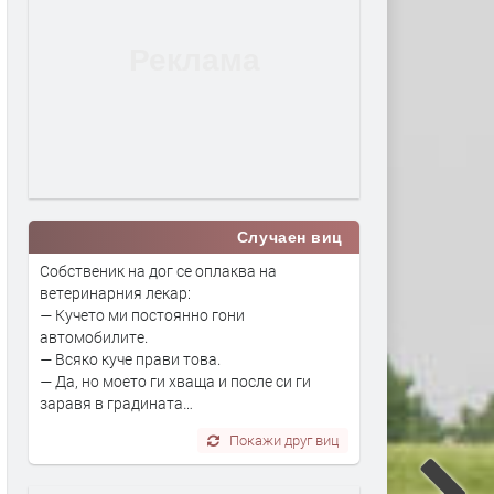
Случаен виц
Собственик на дог се оплаква на
ветеринарния лекар:
— Кучето ми постоянно гони
автомобилите.
— Всяко куче прави това.
— Да, но моето ги хваща и после си ги
заравя в градината…
Покажи друг виц