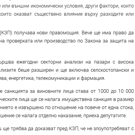
или външни икономически условия, други фактори, които
които оказват съществено влияние върху разходите или
(КЗП) получава нови правомощия. Вече ще има право да
на проверката или производство по Закона за защита на
ършва ежегодни секторни анализи на пазари с висока
ализите беше разширен и ще включва селскостопански и
ива, енергетика, телекомуникации и фармация.
 санкцията за виновните лица става от 1000 до 10 000
ическите лица ще се налага имуществена санкция в размер
ението е извършено по отношение на повече от една стока,
ушение се налага отделно наказание, приеха депутатите.
 ще трябва да доказват пред КЗП, че не злоупотребяват с