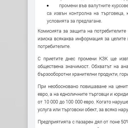
промени във валутните курсове 
са извън контролна на търговеца, 
условията за предлагане.
Комисията за защита на потребителите 
изиска всякаква информация за целите 
потребителите.
С приетите днес промени КЗК ще изв
обществена значимост. Обхватът на ан
бързооборотни хранителни продукти, гор
При необосновано повишаване на цените
евро, а на едноличните търговци и юрид
от 10 000 до 100 000 евро. Когато наруш
услуга или търговски обект, за всяко нар
Предприятията с пазарен дял от поне 50%