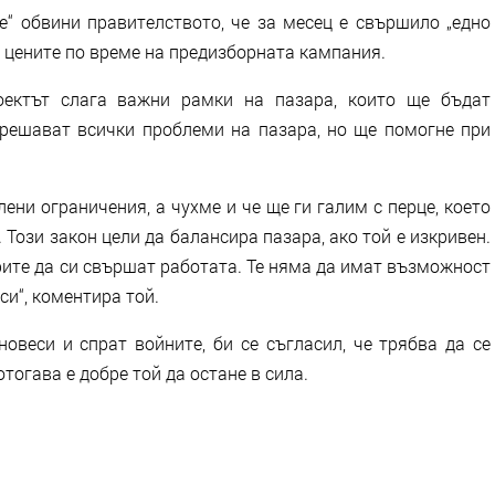
е“ обвини правителството, че за месец е свършило „едно
с цените по време на предизборната кампания.
оектът слага важни рамки на пазара, които ще бъдат
 решават всички проблеми на пазара, но ще помогне при
лени ограничения, а чухме и че ще ги галим с перце, което
 Този закон цели да балансира пазара, ако той е изкривен.
рите да си свършат работата. Те няма да имат възможност
си“, коментира той.
новеси и спрат войните, би се съгласил, че трябва да се
тогава е добре той да остане в сила.