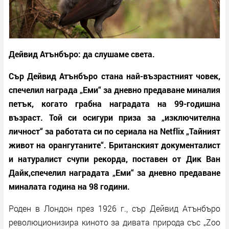
Дейвид Атънбъро: да слушаме света.
Сър Дейвид Атънбъро стана най-възрастният човек,
спечелил награда „Еми“ за дневно предаване миналия
петък, когато грабна наградата на 99-годишна
възраст. Той си осигури приза за „изключителна
личност“ за работата си по сериала на Netflix „Тайният
живот на орангутаните“. Британският документалист
и натуралист счупи рекорда, поставен от Дик Ван
Дайк,спечелил наградата „Еми“ за дневно предаване
миналата година на 98 години.
Роден в Лондон през 1926 г., сър Дейвид Атънбъро
революционизира киното за дивата природа със „Zoo