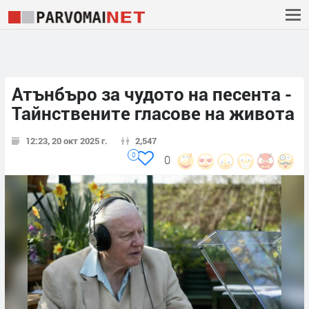
Атънбъро за чудото на песента -
Тайнствените гласове на живота
12:23, 20 окт 2025 г.
2,547
0
0