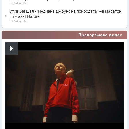
09.04.2026
Стив Бакшал - "Индиана Джоунс на природата" –в маратон
по Viasat Nature
01.04.2026
Препоръчано видео