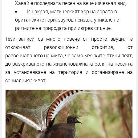
Хавай е последната песен на вече изчезнал вид.
И накрая, магическият хор на зората в
британските гори, звуков пейзаж, уникален с
ритмите на природата при изгрев слънце.
Тези записи са много повече от просто звуци; те
отключват революционни открития, от
развенчаването на мита, че само мъжките птици пеят,
до разкриването на жизненоважната роля на песента
за установяване на територия и организиране на
социалния живот.