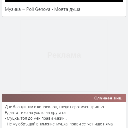
Музика – Poli Genova - Моята душа
Случаен виц
Две блондинки в киносалон, гледат еротичен трилър.
Едната тихо на ухото на другата:
- Муцка, тоя до мен прави чикии...
- Не му обръщай внимение, муцка, прави се, че нищо няма -