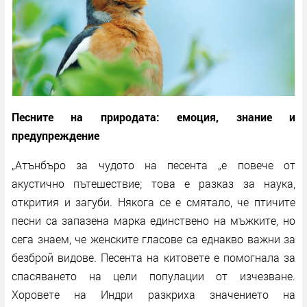
Песните на природата: емоция, знание и
предупреждение
„Атънбъро за чудото на песента „е повече от
акустично пътешествие; това е разказ за наука,
открития и загуби. Някога се е смятало, че птичите
песни са запазена марка единствено на мъжките, но
сега знаем, че женските гласове са еднакво важни за
безброй видове. Песента на китовете е помогнала за
спасяването на цели популации от изчезване.
Хоровете на Индри разкриха значението на