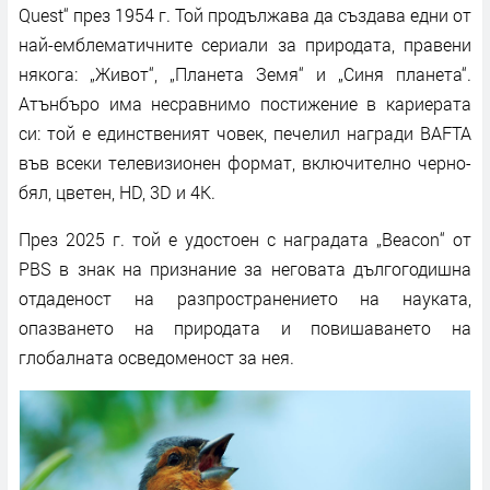
Quest“ през 1954 г. Той продължава да създава едни от
най-емблематичните сериали за природата, правени
някога: „Живот“, „Планета Земя“ и „Синя планета“.
Атънбъро има несравнимо постижение в кариерата
си: той е единственият човек, печелил награди BAFTA
във всеки телевизионен формат, включително черно-
бял, цветен, HD, 3D и 4K.
През 2025 г. той е удостоен с наградата „Beacon“ от
PBS в знак на признание за неговата дългогодишна
отдаденост на разпространението на науката,
опазването на природата и повишаването на
глобалната осведоменост за нея.