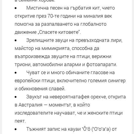
Мистична песен на гърбатия кит, чието
откритие през 70-те години на миналия век
помогна за разпалването на глобалното
движение „Спасете китовете“.
Зрелищните звуци на превъзходната лири,
майстор на мимикрията, способна да
възпроизвежда звуците на птици, верижни
триони, автомобилни аларми и фотоапарати.
Чуват се и много обичаните гласове на
европейски птици, включително големия синигер
и обикновения славей.
Звукът на невероятнатафея орехче, открита
в Австралия — моментът, в който
изследователите научават, че и женските птици
пеят.
Тъжният запис на кауаи ʻŌʻō (ʻOʻoʻaʻa) от