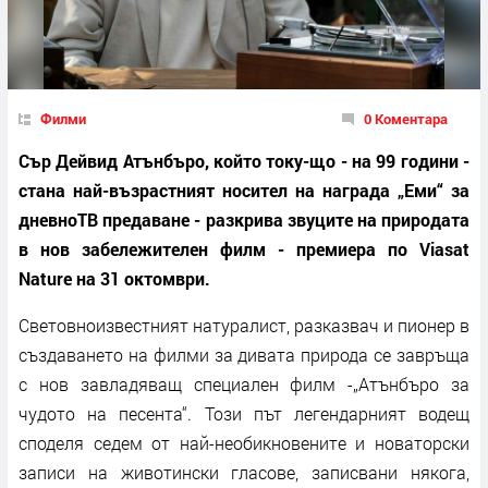
Филми
0 Коментара
Сър Дейвид Атънбъро, който току-що - на 99 години -
стана най-възрастният носител на награда „Еми“ за
дневноТВ предаване - разкрива звуците на природата
в нов забележителен филм - премиера по Viasat
Nature на 31 октомври.
Световноизвестният натуралист, разказвач и пионер в
създаването на филми за дивата природа се завръща
с нов завладяващ специален филм -„Атънбъро за
чудото на песента“. Този път легендарният водещ
споделя седем от най-необикновените и новаторски
записи на животински гласове, записвани някога,