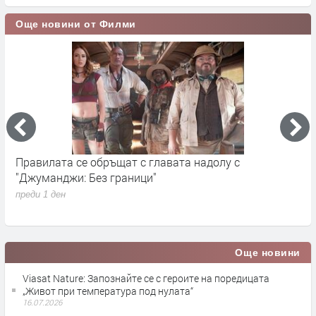
Още новини от Филми
„Седмицата на акулите“ се завръща от 3 август по
И
Discovery
п
преди 1 седмица
Още новини
Viasat Nature: Запознайте се с героите на поредицата
„Живот при температура под нулата“
16.07.2026