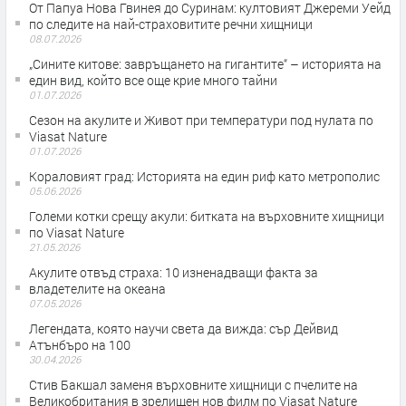
От Папуа Нова Гвинея до Суринам: култовият Джереми Уейд
по следите на най-страховитите речни хищници
08.07.2026
„Сините китове: завръщането на гигантите“ – историята на
един вид, който все още крие много тайни
01.07.2026
Сезон на акулите и Живот при температури под нулата по
Viasat Nature
01.07.2026
Кораловият град: Историята на един риф като метрополис
05.06.2026
Големи котки срещу акули: битката на върховните хищници
по Viasat Nature
21.05.2026
Акулите отвъд страха: 10 изненадващи факта за
владетелите на океана
07.05.2026
Легендата, която научи света да вижда: сър Дейвид
Атънбъро на 100
30.04.2026
Стив Бакшал заменя върховните хищници с пчелите на
Великобритания в зрелищен нов филм по Viasat Nature