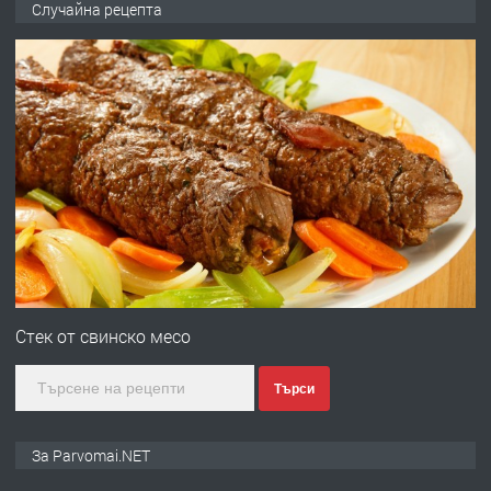
Случайна рецепта
преди 1 година
ПРЕДЛАГА
Първи поход "По стъпките на Ангел
Войвода"
преди 1 година
ПРЕДЛАГА
Монтажник на малки детайли за
медицинската индустрия
Стек от свинско месо
Търси
преди 1 година
ПРЕДЛАГА
Уроци по Математика
За Parvomai.NET