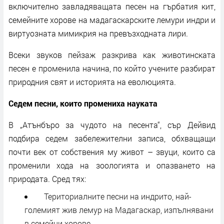
включително завладяващата песен на гърбатия кит,
семейните хорове на мадагаскарските лемури индри и
виртуозната мимикрия на превъзходната лири.
Всеки звуков пейзаж разкрива как животинската
песен е променила начина, по който учените разбират
природния свят и историята на еволюцията.
Седем песни, които промениха науката
В „Атънбъро за чудото на песента“, сър Дейвид
подбира седем забележителни записа, обхващащи
почти век от собствения му живот – звуци, които са
променили хода на зоологията и опазването на
природата. Сред тях:
Териториалните песни на индрито, най-
големият жив лемур на Мадагаскар, изпълнявани
в семейни хорове.