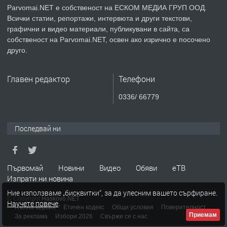
Parvomai.NET е собственост на ЕСКОМ МЕДИА ГРУП ООД.
Всички статии, репортажи, интервюта и други текстови,
преди 1 година
графични и видео материали, публикувани в сайта, са
собственост на Parvomai.NET, освен ако изрично е посочено
ПРЕДЛАГА
Продавам апартамент - гр.
друго.
Първомай
Главен редактор
Телефони
преди 1 година
0336/ 66779
ТЪРСИ
Търсим работник
Последвай ни
преди 1 година
Първомай
Новини
Видео
Обяви
еТВ
Изпрати ни новина
ПРЕДЛАГА
Търсим работник за работа в
Ние използваме „бисквитки“, за да улесним вашето сърфиране.
разсадник
© Copyright
Haskovo.NET
Научете повече
.
Пълна версия
Етичен кодекс
Общи условия
Поверителност
Приемам
За реклама
Избори 2026
Свържи се с нас