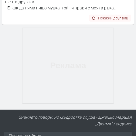
шепти другата.
- Е, как да няма нищо муцка ,той ги прави с моята ръка...
Покажи друг виц
Знанието говори, но мъдростта слуша - Джеймс Маршал
„Джими“ Хендрикс
Последни обяви