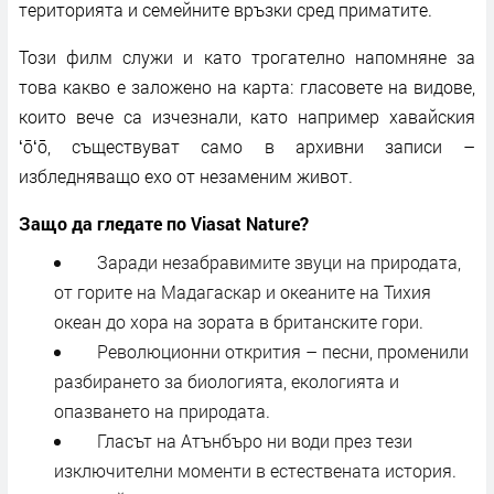
територията и семейните връзки сред приматите.
Този филм служи и като трогателно напомняне за
това какво е заложено на карта: гласовете на видове,
които вече са изчезнали, като например хавайския
ʻōʻō, съществуват само в архивни записи –
избледняващо ехо от незаменим живот.
Защо да гледате по Viasat Nature?
Заради незабравимите звуци на природата,
от горите на Мадагаскар и океаните на Тихия
океан до хора на зората в британските гори.
Революционни открития – песни, променили
разбирането за биологията, екологията и
опазването на природата.
Гласът на Атънбъро ни води през тези
изключителни моменти в естествената история.