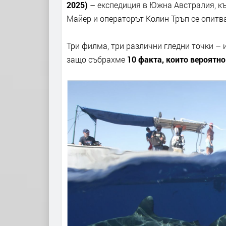
2025)
– експедиция в Южна Австралия, къд
Майер и операторът Колин Тръп се опитва
Три филма, три различни гледни точки – и
защо събрахме
10 факта, които вероятно 