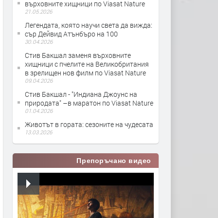
върховните хищници по Viasat Nature
21.05.2026
Легендата, която научи света да вижда:
сър Дейвид Атънбъро на 100
30.04.2026
Стив Бакшал заменя върховните
хищници с пчелите на Великобритания
в зрелищен нов филм по Viasat Nature
09.04.2026
Стив Бакшал - "Индиана Джоунс на
природата" –в маратон по Viasat Nature
01.04.2026
Животът в гората: сезоните на чудесата
13.03.2026
Препоръчано видео