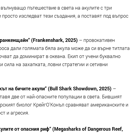
 вълнуващо пътешествие в света на акулите с три
просто изследват тези създания, а поставят под въпрос
ранкенщайн“ (Frankenshark, 2025)
– провокативен
роса дали голямата бяла акула може да си върне титлата
почват да доминират в океана. Екип от учени буквално
и сила на захапката, ловни стратегии и сетивни
ът на бичите акули“ (Bull Shark Showdown, 2025)
–
тавя две от най-опасните популации в света. Бившият
рският биолог КрейгО'Конъл сравняват американските и
ст и агресия.
улите от опасния риф“ (Megasharks of Dangerous Reef,