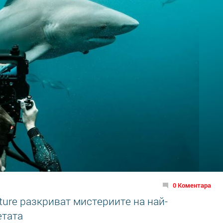
0 Коментара
ure разкриват мистериите на най-
етата