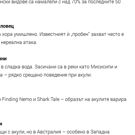
ански видове са намалели с над 70% за последните 50
 ловец
а хора умишлено. Известният ѝ „пробен“ захват често е
 нереална атака.
вни
и в сладка вода. Засичани са в реки като Мисисипи и
а – рядко срещано поведение при акули.
 Finding Nemo и Shark Tale – образът на акулите варира
и
и с акули, но в Австралия – особено в Западна