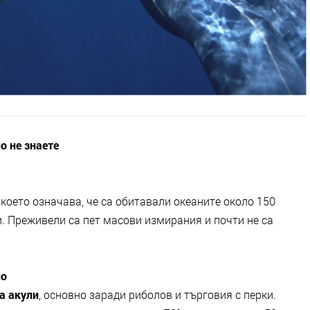
о не знаете
, което означава, че са обитавали океаните около 150
. Преживели са пет масови измирания и почти не са
но
а акули
, основно заради риболов и търговия с перки.