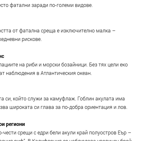
често фатални заради по-големи видове.
ността от фатална среща е изключително малка –
жедневни рискове.
нс
ациите на риби и морски бозайници. Без тях цели еко
ват наблюдения в Атлантическия океан.
а си, който служи за камуфлаж. Гоблин акулата има
зва широката си глава за по-добра ориентация и лов.
ои региони
-чести срещи с едри бели акули край полуостров Еър –
пасния риф“. В Калифорния се наблюдава увеличен брой