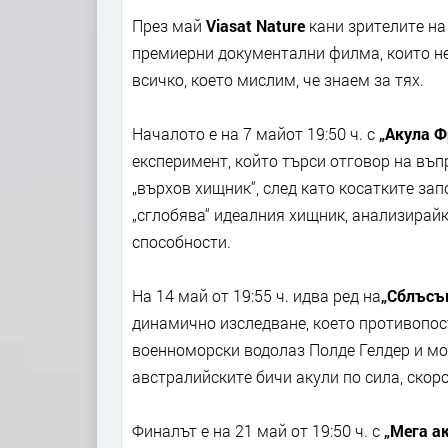
През май
Viasat Nature
кани зрителите на
премиерни документални филма, които не 
всичко, което мислим, че знаем за тях.
Началото е на 7 майот 19:50 ч. с
„Акула Ф
експеримент, който търси отговор на въп
„върхов хищник“, след като косатките за
„сглобява“ идеалния хищник, анализирайк
способности.
На 14 май от 19:55 ч. идва ред на
„Сблъсък
динамично изследване, което противопос
военноморски водолаз Полде Гелдер и мо
австралийските бичи акули по сила, скоро
Финалът е на 21 май от 19:50 ч. с
„Мега ак