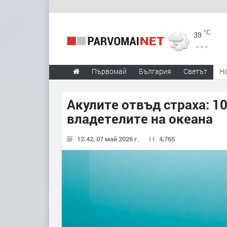
°C
39
Първомай
България
Светът
Н
Акулите отвъд страха: 1
владетелите на океана
12:42, 07 май 2026 г.
4,765