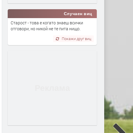
Случаен виц
Старост - това е когато знаеш всички
отговори, но никой не те пита нищо.
Покажи друг виц