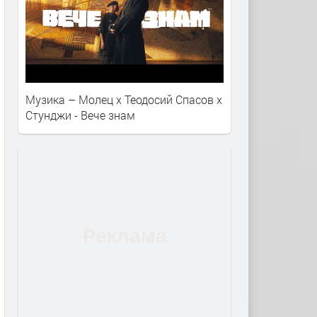
Музика – Молец x Теодосий Спасов х
Стунджи - Вече знам