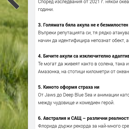
Според изследвания от 2021 г. някои оке
години.
3. Голямата бяла акула не е безмилостен
Въпреки репутацията си, тя рядко атакув
начин да идентифицира непознат обект, а
4. Бичите акули са изключително адапти
Те могат да живеят както в солена, така 
Амазонка, на стотици километри от океан
5. Киното оформя страха ни
От Jaws до Deep Blue Sea и анимации като
между чудовище и комедиен герой.
6. Австралия и САЩ – различни реалност
Флорида държи рекорда за най-много срещ