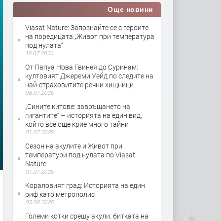
Още новини
Viasat Nature: Запознайте се с героите
на поредицата „Живот при температура
под нулата“
16.07.2026
От Папуа Нова Гвинея до Суринам:
култовият Джереми Уейд по следите на
най-страховитите речни хищници
08.07.2026
„Сините китове: завръщането на
гигантите“ – историята на един вид,
който все още крие много тайни
01.07.2026
Сезон на акулите и Живот при
температури под нулата по Viasat
Nature
01.07.2026
Кораловият град: Историята на един
риф като метрополис
05.06.2026
Големи котки срещу акули: битката на