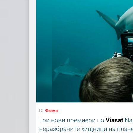
Филми
Три нови премиери по
Viasat
Nat
неразбраните хищници на план