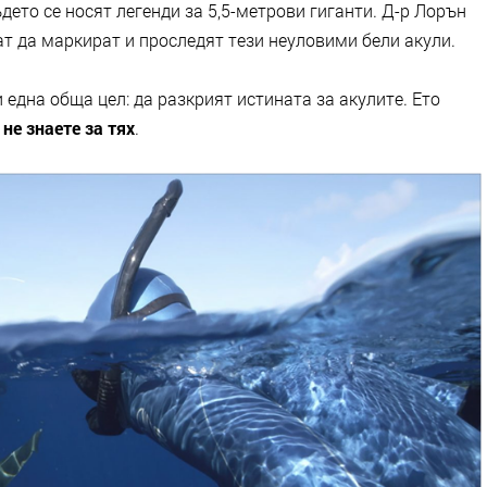
ето се носят легенди за 5,5-метрови гиганти. Д-р Лорън
т да маркират и проследят тези неуловими бели акули.
 една обща цел: да разкрият истината за акулите. Ето
не знаете за тях
.