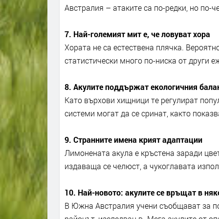
Австралия – атаките са по-редки, но по-
7. Най-големият мит е, че ловуват хора
Хората не са естествена плячка. Вероят
статистически много по-ниска от други е
8. Акулите поддържат екологичния бала
Като върхови хищници те регулират попул
системи могат да се сринат, както показ
9. Странните имена крият адаптации
Лимонената акула е кръстена заради цвет
издаваща се челюст, а чукоглавата изпол
10. Най-новото: акулите се връщат в няк
В Южна Австралия учени съобщават за по
районът, изследван в „Мега акулите от о