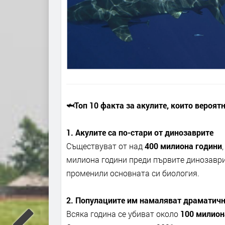
🦈
Топ 10 факта за акулите, които вероятн
1. Акулите са по-стари от динозаврите
Съществуват от над
400 милиона години
милиона години преди първите динозаври
променили основната си биология.
2. Популациите им намаляват драматич
Всяка година се убиват около
100 милион