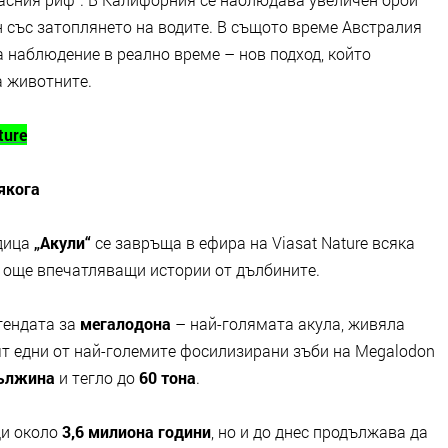
н със затоплянето на водите. В същото време Австралия
а наблюдение в реално време – нов подход, който
а животните.
ture
якога
дица
„Акули“
се завръща в ефира на Viasat Nature всяка
 с още впечатляващи истории от дълбините.
гендата за
мегалодона
– най-голямата акула, живяла
дят едни от най-големите фосилизирани зъби на Megalodon
дължина
и тегло до
60 тона
.
ди около
3,6 милиона години
, но и до днес продължава да