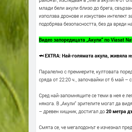
млади бели акули близо до брега, свърза
използва дронове и изкуствен интелект з
подобрява безопасността, без да вреди н
Видео запоредицата „Акули“ по
Viasat Na
🦈
EXTRA: Най-голямата акула, живяла н
Паралелно с премиерите, култовата поре
сряда от 22:20 ч., започвайки от 6 май –
Сред най-запомнящите се теми в нея е ле
някога. В „Акули“ зрителите могат да ви
– древен хищник, достигал до
20 метра 
Смята се, че мегалодонът е изчезнал пре