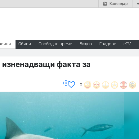
Календар
овини
Обяви
Свободно време
Видео
Градове
eTV
0 изненадващи факта за
0
0