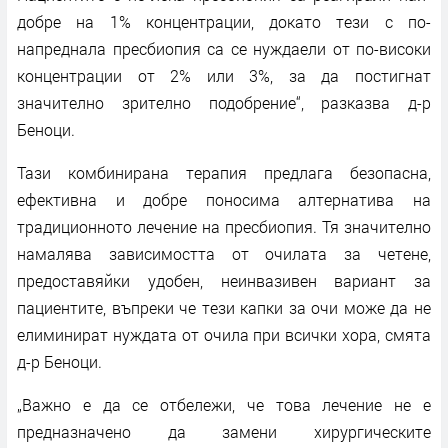
добре на 1% концентрации, докато тези с по-
напреднала пресбиопия са се нуждаели от по-високи
концентрации от 2% или 3%, за да постигнат
значително зрително подобрение“, разказва д-р
Беноци.
Тази комбинирана терапия предлага безопасна,
ефективна и добре поносима алтернатива на
традиционното лечение на пресбиопия. Тя значително
намалява зависимостта от очилата за четене,
предоставяйки удобен, неинвазивен вариант за
пациентите, въпреки че тези капки за очи може да не
елиминират нуждата от очила при всички хора, смята
д-р Беноци.
„Важно е да се отбележи, че това лечение не е
предназначено да замени хирургическите