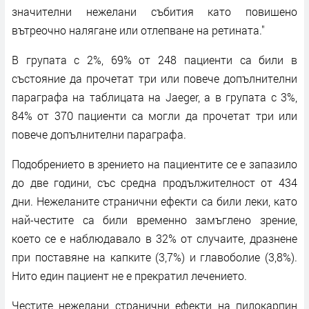
значителни нежелани събития като повишено
вътреочно налягане или отлепване на ретината."
В групата с 2%, 69% от 248 пациенти са били в
състояние да прочетат три или повече допълнителни
параграфа на таблицата на Jaeger, а в групата с 3%,
84% от 370 пациенти са могли да прочетат три или
повече допълнителни параграфа.
Подобрението в зрението на пациентите се е запазило
до две години, със средна продължителност от 434
дни. Нежеланите странични ефекти са били леки, като
най-честите са били временно замъглено зрение,
което се е наблюдавало в 32% от случаите, дразнене
при поставяне на капките (3,7%) и главоболие (3,8%).
Нито един пациент не е прекратил лечението.
Честите нежелани странични ефекти на пилокарпин