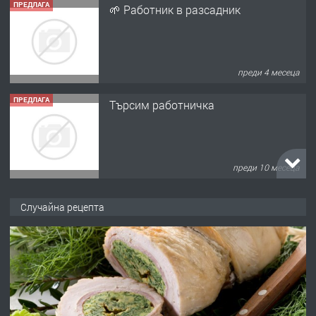
ПРЕДЛАГА
🌱 Работник в разсадник
преди 4 месеца
ПРЕДЛАГА
Търсим работничка
преди 10 месеца
ПРЕДЛАГА
Продава употребявани чисти и
Случайна рецепта
запазени матраци за спални.
преди 1 година
ПРЕДЛАГА
Работа за общи работници