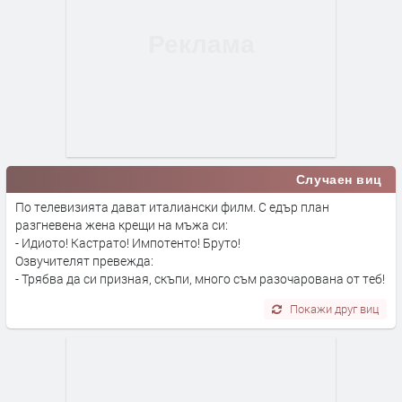
Случаен виц
По телевизията дават италиански филм. С едър план
разгневена жена крещи на мъжа си:
- Идиото! Кастрато! Импотенто! Бруто!
Озвучителят превежда:
- Трябва да си призная, скъпи, много съм разочарована от теб!
Покажи друг виц