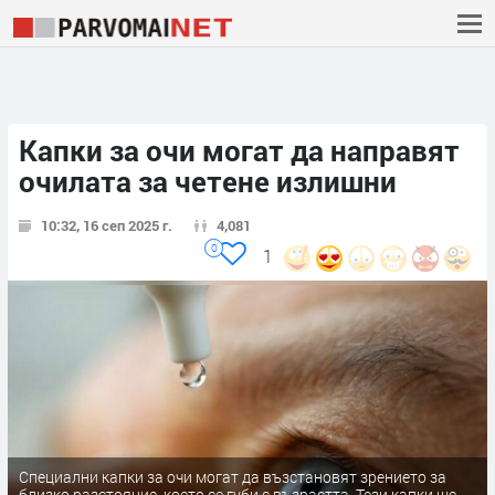
Капки за очи могат да направят
очилата за четене излишни
10:32, 16 сеп 2025 г.
4,081
0
1
Специални капки за очи могат да възстановят зрението за
близко разстояние, което се губи с възрастта. Тези капки ще