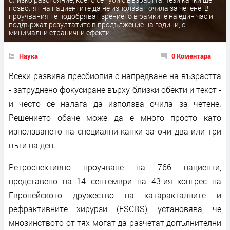
позволят на пациентите да не използват очила за четене. В
проучвания те подобряват зрението в рамките на един час и
поддържат резултатите в продължение на години, с
минимални странични ефекти.
Наука
0 Коментара
Всеки развива пресбиопия с напредване на възрастта
- затруднено фокусиране върху близки обекти и текст -
и често се налага да използва очила за четене.
Решението обаче може да е много просто като
използването на специални капки за очи два или три
пъти на ден.
Ретроспективно проучване на 766 пациенти,
представено на 14 септември на 43-ия конгрес на
Европейското дружество на катаракталните и
рефрактивните хирурзи (ESCRS), установява, че
мнозинството от тях могат да разчетат допълнителни