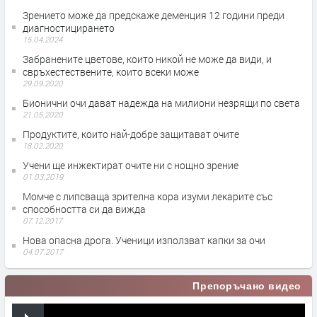
Зрението може да предскаже деменция 12 години преди
диагностицирането
15.04.2024
Забранените цветове, които никой не може да види, и
свръхестествените, които всеки може
29.09.2020
Бионични очи дават надежда на милиони незрящи по света
21.05.2020
Продуктите, които най-добре защитават очите
18.02.2020
Учени ще инжектират очите ни с нощно зрение
01.03.2019
Момче с липсваща зрителна кора изуми лекарите със
способността си да вижда
07.12.2017
Нова опасна дрога. Ученици използват капки за очи
04.07.2017
Препоръчано видео