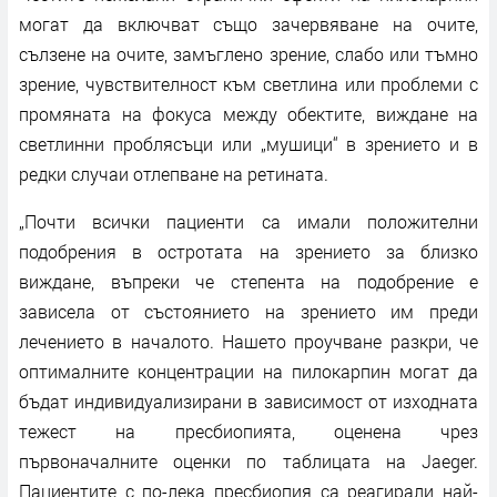
могат да включват също зачервяване на очите,
сълзене на очите, замъглено зрение, слабо или тъмно
зрение, чувствителност към светлина или проблеми с
промяната на фокуса между обектите, виждане на
светлинни проблясъци или „мушици“ в зрението и в
редки случаи отлепване на ретината.
„Почти всички пациенти са имали положителни
подобрения в остротата на зрението за близко
виждане, въпреки че степента на подобрение е
зависела от състоянието на зрението им преди
лечението в началото. Нашето проучване разкри, че
оптималните концентрации на пилокарпин могат да
бъдат индивидуализирани в зависимост от изходната
тежест на пресбиопията, оценена чрез
първоначалните оценки по таблицата на Jaeger.
Пациентите с по-лека пресбиопия са реагирали най-