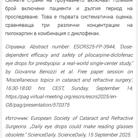
брой включени пациенти и дългия период на
проследяване. Това е първата систематична оценка,
сравняваща три различни концентрации на
пилокарпин в комбинация с диклофенак.
Справка: Abstract number: ESCRS25-FP-3944, 'Dose-
dependent efficacy and safety of pilocarpine-diclofenac
eye drops for presbyopia: a real-world single-center study,"
by Giovanna Benozzi et al. Free paper session on
'Miscellaneous topics in cataract and refractive surgery',
16:30-18:00 hrs CEST, Sunday, September 14,
https://pag.virtual-meeting.org/escrs/escrs2025/en-
GB/pag/presentation/570375
Източник: European Society of Cataract and Refractive
Surgeons. „Daily eye drops could make reading glasses
obsolete." ScienceDaily. ScienceDaily, 15 September 2025.