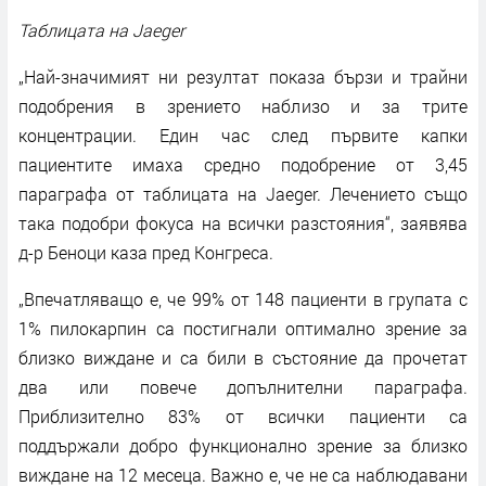
Таблицата на Jaeger
„Най-значимият ни резултат показа бързи и трайни
подобрения в зрението наблизо и за трите
концентрации. Един час след първите капки
пациентите имаха средно подобрение от 3,45
параграфа от таблицата на Jaeger. Лечението също
така подобри фокуса на всички разстояния“, заявява
д-р Беноци каза пред Конгреса.
„Впечатляващо е, че 99% от 148 пациенти в групата с
1% пилокарпин са постигнали оптимално зрение за
близко виждане и са били в състояние да прочетат
два или повече допълнителни параграфа.
Приблизително 83% от всички пациенти са
поддържали добро функционално зрение за близко
виждане на 12 месеца. Важно е, че не са наблюдавани