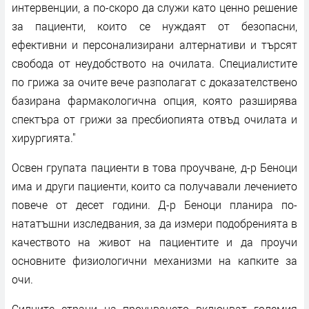
интервенции, а по-скоро да служи като ценно решение
за пациенти, които се нуждаят от безопасни,
ефективни и персонализирани алтернативи и търсят
свобода от неудобството на очилата. Специалистите
по грижа за очите вече разполагат с доказателствено
базирана фармакологична опция, която разширява
спектъра от грижи за пресбиопията отвъд очилата и
хирургията."
Освен групата пациенти в това проучване, д-р Беноци
има и други пациенти, които са получавали лечението
повече от десет години. Д-р Беноци планира по-
нататъшни изследвания, за да измери подобренията в
качеството на живот на пациентите и да проучи
основните физиологични механизми на капките за
очи.
Силните страни на проучването включват големия