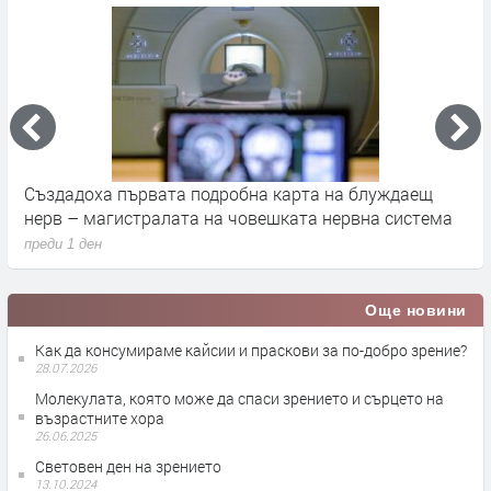
а
Създадоха първата подробна карта на блуждаещ
А
нерв – магистралата на човешката нервна система
д
преди 1 ден
п
Още новини
Как да консумираме кайсии и праскови за по-добро зрение?
28.07.2026
Молекулата, която може да спаси зрението и сърцето на
възрастните хора
26.06.2025
Световен ден на зрението
13.10.2024