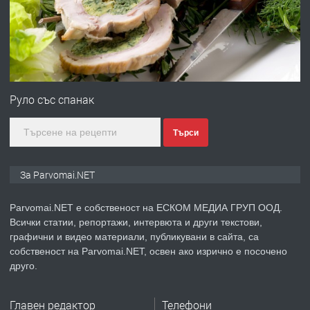
преди 1 година
ПРЕДЛАГА
Първи поход "По стъпките на Ангел
Войвода"
Руло със спанак
Търси
преди 1 година
ПРЕДЛАГА
Монтажник на малки детайли за
За Parvomai.NET
медицинската индустрия
Parvomai.NET е собственост на ЕСКОМ МЕДИА ГРУП ООД.
Всички статии, репортажи, интервюта и други текстови,
преди 1 година
графични и видео материали, публикувани в сайта, са
собственост на Parvomai.NET, освен ако изрично е посочено
ПРЕДЛАГА
Уроци по Математика
друго.
Главен редактор
Телефони