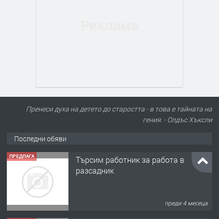
Пренеси духа на детето до старостта - в това е тайната на
гения. - Олдъс Хъксли
Последни обяви
ПРЕДЛАГА
Търсим работник за работа в
разсадник
преди 4 месеца