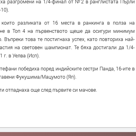
ха разгромени на 1/4-финал от №2 в ранглистата Пърли
-10).
 които разликата от 16 места в ранкинга в полза на
ане в Топ 4 на първенството щеше да осигури минимум
. Въпреки това те постигнаха успех, като повториха най-
астия на световен шампионат. Те бяха достигали да 1/4-
г. в Уелва (Исп).
тефани победиха поред индийските сестри Панда, 16-ите в
ставени Фукушима/Мацумото (Яп).
и отпаднаха още след първите си мачове.