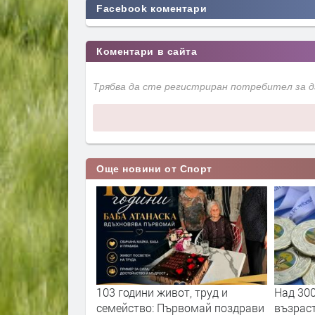
Facebook коментари
Коментари в сайта
Трябва да сте регистриран потребител за 
Още новини от Спорт
а специализирана
103 години живот, труд и
Над 30
лматини
семейство: Първомай поздрави
възрас