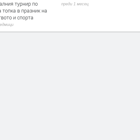
алния турнир по
преди 1 месец
 топка в празник на
твото и спорта
седмици