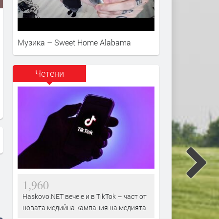
Музика – Sweet Home Alabama
Четени
Бадминтонистът Даниел
Международният турнир 
Николов премина в отбор от
бадминтон “Братя Касабя
немския елит
стартира в петък
1,960
Haskovo.NET вече е и в TikTok – част от
новата медийна кампания на медията