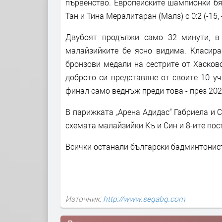
първенство. Европейските шампионки бя
Тан и Тина Мералитаран (Малз) с 0:2 (-15, 
Двубоят продължи само 32 минути, в
малайзийките бе ясно видима. Класир
бронзови медали на сестрите от Хасково
доброто си представяне от своите 10 уч
финал само веднъж преди това - през 2021 
В парижката „Арена Адидас“ Габриела и С
схемата малайзийки Къ и Син и 8-ите по
Всички останали български бадминтонист
Източник:
http://www.segabg.com