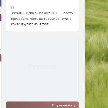
0
„Визия Х“ идва в Haskovo.NET – новото
предаване, което ще говори за темите,
които другите избягват
Земетресение край Първомай
Маратонки за бягане в C
високи технологии и удо
Случаен виц
преди 2 месеца