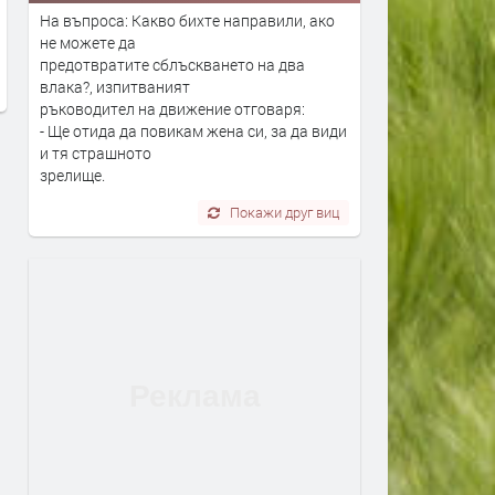
за всеки километър
На въпроса: Какво бихте направили, ако
преди 2 месеца
не можете да
предотвратите сблъскването на два
влака?, изпитваният
ръководител на движение отговаря:
- Ще отида да повикам жена си, за да види
и тя страшното
зрелище.
Покажи друг виц