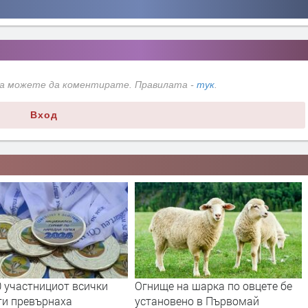
да можете да коментирате. Правилата -
тук
.
Вход
0 участнициот всички
Огнище на шарка по овцете бе
ти превърнаха
установено в Първомай