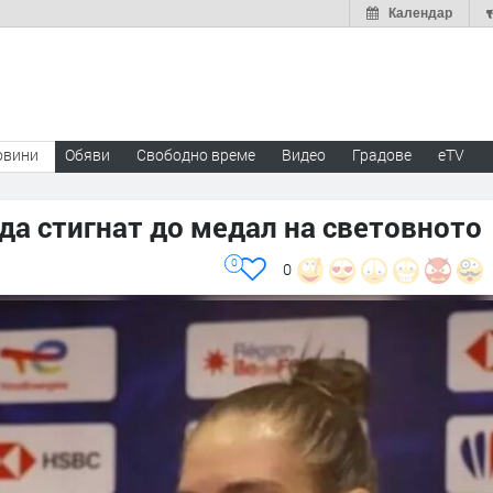
Календар
овини
Обяви
Свободно време
Видео
Градове
eTV
 да стигнат до медал на световното
0
0