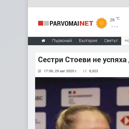
°C
28
Първомай
България
Светът
Н
Сестри Стоеви не успяха
17:06, 29 авг 2025 г.
9,323