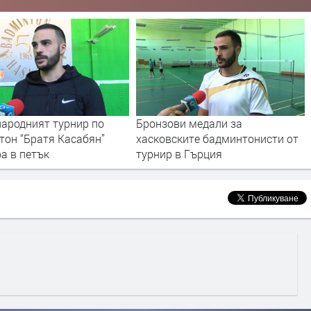
ародният турнир по
Бронзови медали за
тон “Братя Касабян”
хасковските бадминтонисти от
а в петък
турнир в Гърция