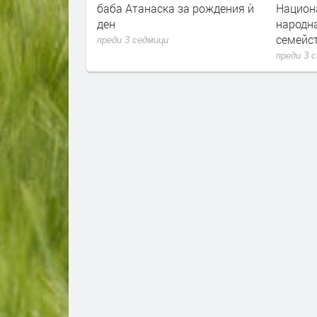
баба Атанаска за рождения ѝ
Национ
ден
народна
семейс
преди 3 седмици
преди 3 