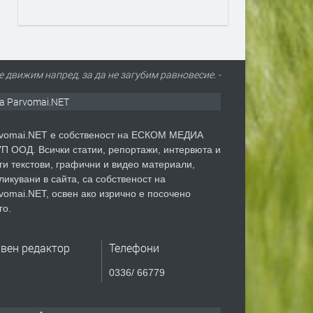
е движим напред, за да не загубим равновесие. -
а Parvomai.NET
vomai.NET е собственост на ЕСКОМ МЕДИА
П ООД. Всички статии, репортажи, интервюта и
ги текстови, графични и видео материали,
ликувани в сайта, са собственост на
vomai.NET, освен ако изрично е посочено
го.
авен редактор
Телефони
0336/ 66779