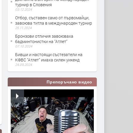
турнир в Словения
03.12.2024
Отбор, съставен само от първомайци,
завоюва титла в международен турнир
25.11.2024
Бронзови отличия завоюваха
бадминтонистки на "Атлет"
07.10.2024
Бивши и настоящи състезатели на
КФВС "Атлет" имаха силен уикенд
24.09.2024
Препоръчано видео