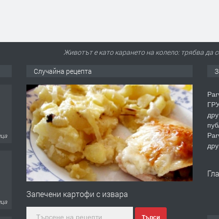
Животът е като карането на колело: трябва да с
Случайна рецепта
З
Par
ГРУ
дру
пуб
Par
еца
дру
Гл
Запечени картофи с извара
еца
Търси