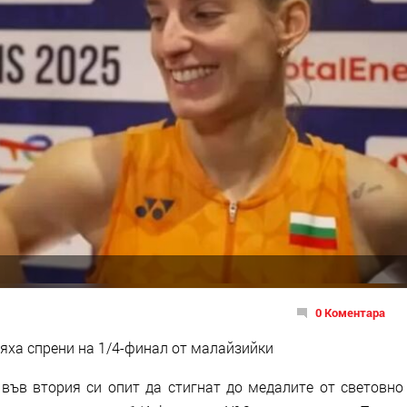
0 Коментара
яха спрени на 1/4-финал от малайзийки
 във втория си опит да стигнат до медалите от световно