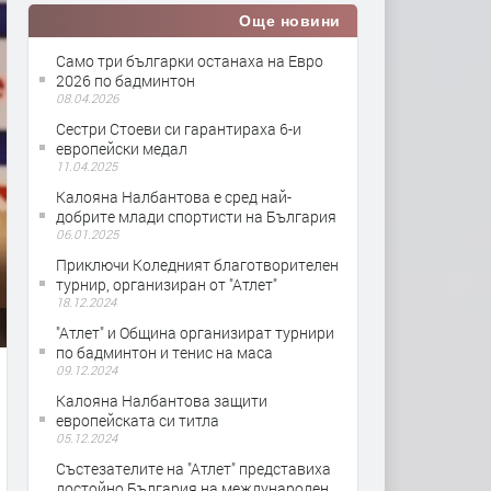
Още новини
Само три българки останаха на Евро
2026 по бадминтон
08.04.2026
Сестри Стоеви си гарантираха 6-и
европейски медал
11.04.2025
Калояна Налбантова е сред най-
добрите млади спортисти на България
06.01.2025
Приключи Коледният благотворителен
турнир, организиран от "Атлет"
18.12.2024
"Атлет" и Община организират турнири
по бадминтон и тенис на маса
09.12.2024
Калояна Налбантова защити
европейската си титла
05.12.2024
Състезателите на "Атлет" представиха
достойно България на международен