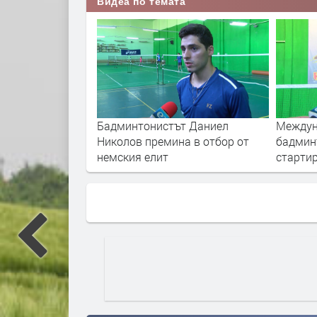
Видеа по темата
ли за
Бадминтонистът Даниел
Междун
админтонисти от
Николов премина в отбор от
бадмин
я
немския елит
стартир