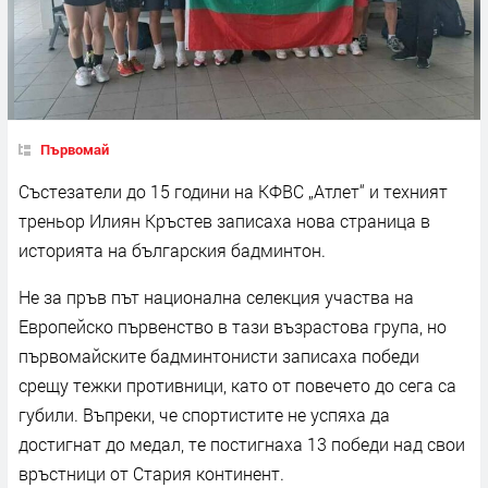
Първомай
Състезатели до 15 години на КФВС „Атлет“ и техният
треньор Илиян Кръстев записаха нова страница в
историята на българския бадминтон.
Не за пръв път национална селекция участва на
Европейско първенство в тази възрастова група, но
първомайските бадминтонисти записаха победи
срещу тежки противници, като от повечето до сега са
губили. Въпреки, че спортистите не успяха да
достигнат до медал, те постигнаха 13 победи над свои
връстници от Стария континент.