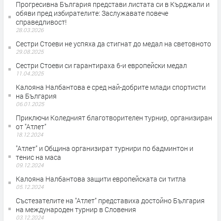
Прогресивна България представи листата си в Кърджали и
обяви пред избирателите: Заслужавате повече
справедливост!
28.03.2026
Сестри Стоеви не успяха да стигнат до медал на световното
29.08.2025
Сестри Стоеви си гарантираха 6-и европейски медал
11.04.2025
Калояна Налбантова е сред най-добрите млади спортисти
на България
06.01.2025
Приключи Коледният благотворителен турнир, организиран
от "Атлет"
18.12.2024
"Атлет" и Община организират турнири по бадминтон и
тенис на маса
09.12.2024
Калояна Налбантова защити европейската си титла
05.12.2024
Състезателите на "Атлет" представиха достойно България
на международен турнир в Словения
03.12.2024