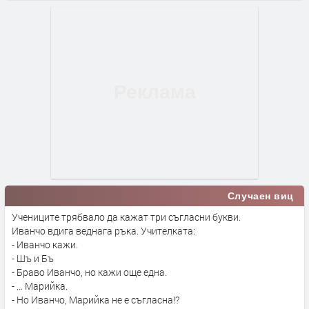
Случаен виц
Учениците трябвало да кажат три съгласни букви.
Иванчо вдига веднага ръка. Учителката:
- Иванчо кажи.
- Шъ и Бъ
- Браво Иванчо, но кажи още една.
- ... Марийка.
- Но Иванчо, Марийка не е съгласна!?