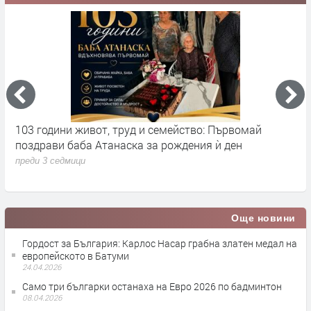
Над 300 участнициот всички възрасти превърнаха
Националния турнир по народна топка в празник на
семейството и спорта
преди 3 седмици
Още новини
Гордост за България: Карлос Насар грабна златен медал на
европейското в Батуми
24.04.2026
Само три българки останаха на Евро 2026 по бадминтон
08.04.2026