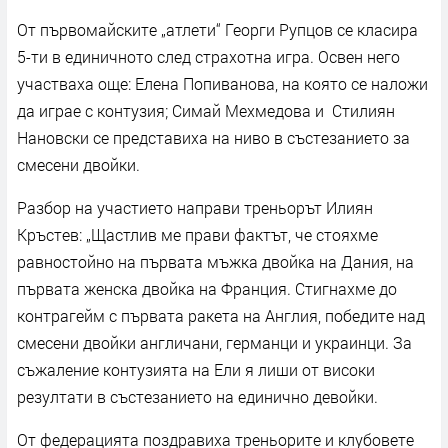
От първомайските „атлети“ Георги Рупцов се класира
5-ти в единичното след страхотна игра. Освен него
участваха още: Елена Попиванова, на която се наложи
да играе с контузия; Симай Мехмедова и Стилиян
Нановски се представиха на ниво в състезанието за
смесени двойки.
Разбор на участието направи треньорът Илиян
Кръстев: „Щастлив ме прави фактът, че стояхме
равностойно на първата мъжка двойка на Дания, на
първата женска двойка на Франция. Стигнахме до
контрагейм с първата ракета на Англия, победите над
смесени двойки англичани, германци и украинци. За
съжаление контузията на Ели я лиши от високи
резултати в състезанието на единично девойки.
От федерацията поздравиха треньорите и клубовете