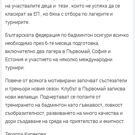
на участвалите деца и тези , които не успяха да се
класират за ЕП , но бяха с отбора по лагерите и
турнирите.
Българската федерация по бадминтон осигури всичко
необходимо през 6-те месеца подготовка,
включително два лагера в Първомай, София и
Естония и участието на няколко международни
турнири.
Повече от всякога мотивирани започват състезатели
и треньори новия сезон. Клубът в Първомай записва
нови желаещи. Подчертават се ползите от
тренирането на бадминтон като гъвкавост, ловкост
съобразителност, развиването на много качества и
дори създаване на среда на приятелство и екипност.
Теодора Кирякова