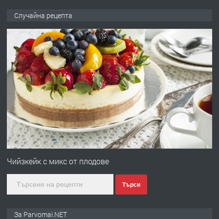
преди 1 година
Случайна рецепта
ПРЕДЛАГА
Работа за общи работници
преди 1 година
ПРЕДЛАГА
Първи поход "По стъпките на Ангел
Войвода"
преди 1 година
ПРЕДЛАГА
Монтажник на малки детайли за
Чийзкейк с микс от плодове
медицинската индустрия
Търси
преди 1 година
За Parvomai.NET
ПРЕДЛАГА