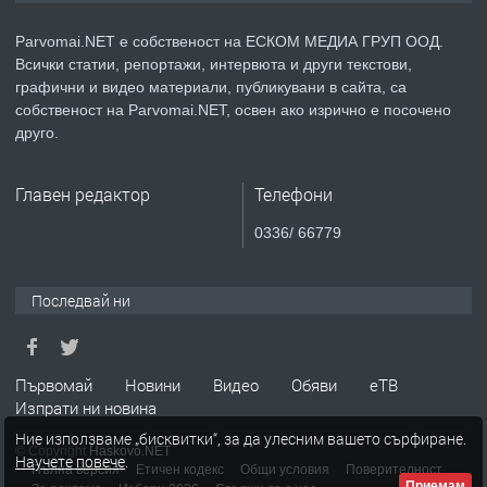
Уроци по Математика
Parvomai.NET е собственост на ЕСКОМ МЕДИА ГРУП ООД.
Всички статии, репортажи, интервюта и други текстови,
графични и видео материали, публикувани в сайта, са
преди 1 година
собственост на Parvomai.NET, освен ако изрично е посочено
друго.
ПРЕДЛАГА
Продавам апартамент - гр.
Първомай
Главен редактор
Телефони
0336/ 66779
преди 1 година
ТЪРСИ
Търсим работник
Последвай ни
Първомай
Новини
Видео
Обяви
еТВ
преди 1 година
Изпрати ни новина
Ние използваме „бисквитки“, за да улесним вашето сърфиране.
© Copyright
Haskovo.NET
Научете повече
.
Пълна версия
Етичен кодекс
Общи условия
Поверителност
Приемам