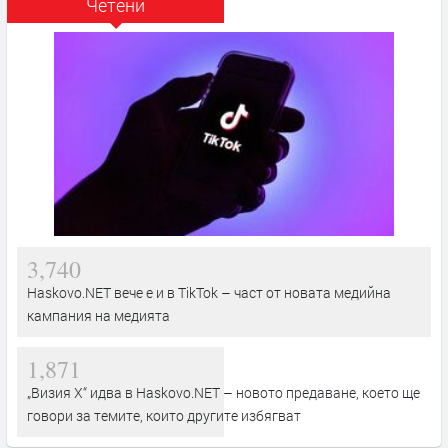
Четени
3,740
Haskovo.NET вече е и в TikTok – част от новата медийна
кампания на медията
1,871
„Визия Х“ идва в Haskovo.NET – новото предаване, което ще
говори за темите, които другите избягват