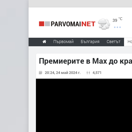
°C
39
Първомай
България
Светът
Н
Премиерите в Max до кра
20:24, 24 май 2024 г.
4,571