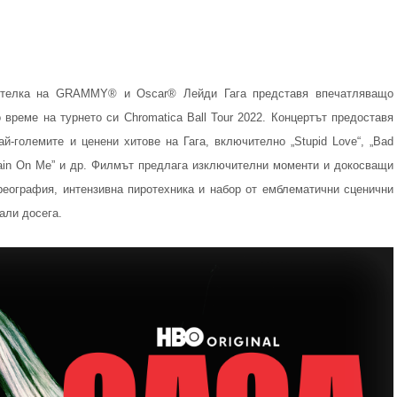
сителка на GRAMMY® и Oscar® Лейди Гага представя впечатляващо
време на турнето си Chromatica Ball Tour 2022. Концертът предоставя
й-големите и ценени хитове на Гага, включително „Stupid Love“, „Bad
 „Rain On Me” и др. Филмът предлага изключителни моменти и докосващи
еография, интензивна пиротехника и набор от емблематични сценични
дали досега.