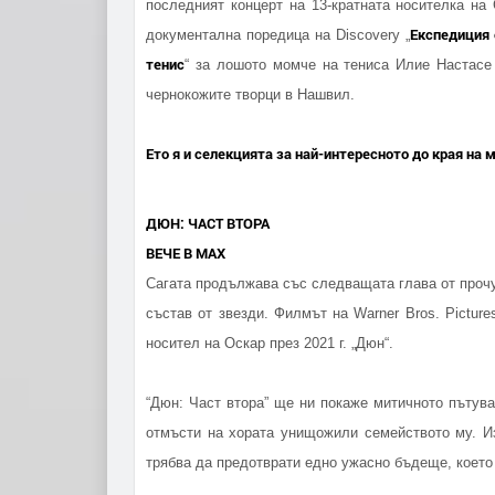
последният концерт на 13-кратната носителка 
Експедиция 
документална поредица на Discovery „
тенис
“ за лошото момче на тениса Илие Настасе
чернокожите творци в Нашвил.
Ето я и селекцията за най-интересното до края на 
ДЮН: ЧАСТ ВТОРА
ВЕЧЕ В MAX
Сагата продължава със следващата глава от проч
състав от звезди. Филмът на Warner Bros. Pictur
носител на Оскар през 2021 г. „Дюн“.
“Дюн: Част втора” ще ни покаже митичното пътув
отмъсти на хората унищожили семейството му. И
трябва да предотврати едно ужасно бъдеще, което