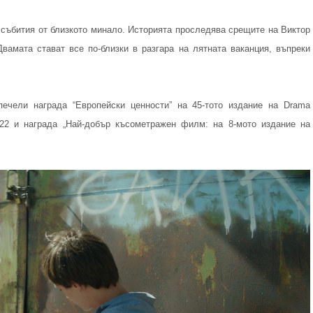
и събития от близкото минало. Историята проследява срещите на Виктор
Двамата стават все по-близки в разгара на лятната ваканция, въпреки
ечели награда “Европейски ценности” на 45-тото издание на Drama
з 2022 и награда „Най-добър късометражен филм: на 8-мото издание на