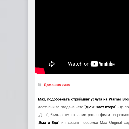
Домашно кино
Max, подобрената стрийминг услуга на Warner Bros
Дюн: Част втора
достъпни за гледане като “
” - дъл
„Дюн“, българският късометражен филм на режись
Ема и Еди
„
“ и първият норвежки Max Original се