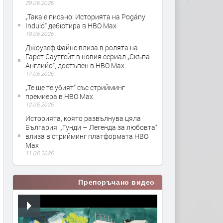
29.06.2026
„Така е писано: Историята на Pogány
Induló“ дебютира в HBO Max
19.06.2026
Джоузеф Файнс влиза в ролята на
Гарет Саутгейт в новия сериал „Скъпа
Английо“, достъпен в HBO Max
17.06.2026
„Те ще те убият“ със стрийминг
премиера в HBO Max
12.06.2026
Историята, която развълнува цяла
България: „Гунди – Легенда за любовта“
влиза в стрийминг платформата HBO
Max
11.06.2026
Препоръчано видео