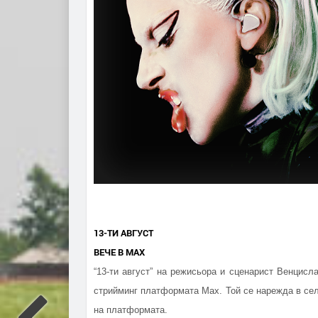
13-ТИ АВГУСТ
ВЕЧЕ В MAX
“13-ти август” на режисьора и сценарист Венцис
стрийминг платформата Max. Той се нарежда в сел
на платформата.