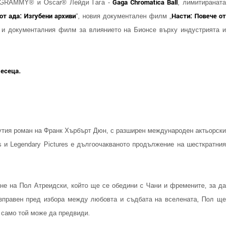
Gaga Chromatica Ball
на GRAMMY® и Oscar® Лейди Гага -
, лимитираната
от ада: Изгубени архиви
Насти: Повече от
“, новия документален филм „
 и документалния филм за влиянието на Бионсе върху индустрията и
месеца.
утия роман на Франк Хърбърт Дюн, с разширен международен актьорски
es и Legendary Pictures е дългоочакваното продължение на шесткратния
ане на Пол Атреидски, който ще се обедини с Чани и фремените, за да
зправен пред избора между любовта и съдбата на вселената, Пол ще
 само той може да предвиди.