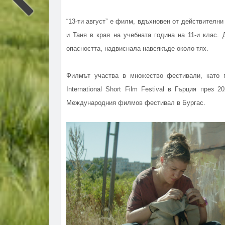
“13-ти август” е филм, вдъхновен от действителн
и Таня в края на учебната година на 11-и клас. 
опасността, надвиснала навсякъде около тях.
Филмът участва в множество фестивали, като п
International Short Film Festival в Гърция пре
Международния филмов фестивал в Бургас.