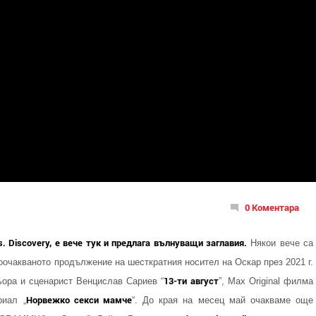
0 Коментара
. Discovery, е вече тук и предлага вълнуващи заглавия.
Някои вече са
гоочакваното продължение на шесткратния носител на Оскар през 2021 г.
13-ти август
ора и сценарист Венцислав Сариев “
”, Max Original филма
Норвежко секси мамче
риал „
“. До края на месец май очакваме още