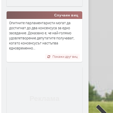
Случаен виц
Опитните парламентаристи могат да
достигнат до два консенсуса за едно
заседание. Доказано е, че най-голямо
удовлетворение депутатите получават,
когато консенсусът настъпва
едновременно...
Покажи друг виц