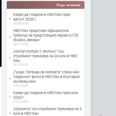
Още новини
Какво да гледаме в HBO Max през
август 2026 г.
03.08.2026
HBO Max представи официалния
трейлър на предстоящия сериал от DC
Studios „Фенери“
28.07.2026
„Mortal Kombat II: Филмът“ със
стрийминг премиера на 24 юли в HBO
Max
20.07.2026
„Гунди: Легенда за любовта“ стана най-
гледаният филм в HBO Max в България
за месец юни
13.07.2026
Какво да гледаме в HBO Max през юли
2026 г.
01.07.2026
„Мумията“ със стрийминг премиера на 3
юли в HBO Max