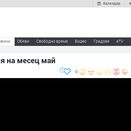
Календар
овини
Обяви
Свободно време
Видео
Градове
eTV
я на месец май
0
0