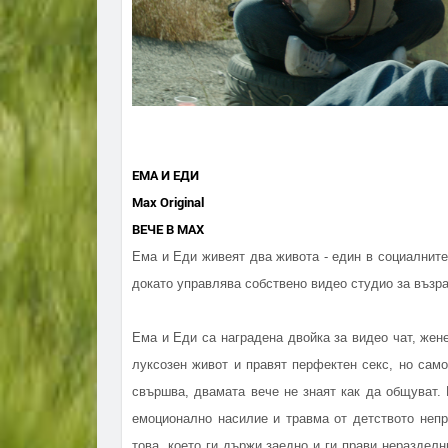
ЕМА И ЕДИ
Max Original
ВЕЧЕ В MAX
Ема и Еди живеят два живота - един в социалните
докато управлява собствено видео студио за възра
Ема и Еди са наградена двойка за видео чат, жене
луксозен живот и правят перфектен секс, но само
свършва, двамата вече не знаят как да общуват.
емоционално насилие и травма от детството непр
това, което ги държи заедно и ги прави неразде