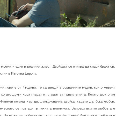
 мрежи и един в реалния живот. Двойката се опитва да спаси брака си,
стни в Източна Европа.
ни повече от 7 години. Те са звезди в социалните медии, които живеят
 когато други хора гледат и плащат за привилегията. Когато шоуто им
 Интимен поглед към дисфункционална двойка, където дълбока любов,
екъснато се повтарят в тяхната интимност. Въпреки всичко любовта е
лни. Но може ли любовта им също да е фалшива? Или това е любовта в