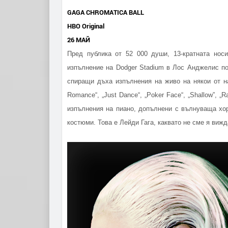
GAGA CHROMATICA BALL
HBO Original
26 МАЙ
Пред публика от 52 000 души, 13-кратната но
изпълнение на Dodger Stadium в Лос Анджелис по 
спиращи дъха изпълнения на живо на някои от на
Romance“, „Just Dance“, „Poker Face“, „Shallow”,
изпълнения на пиано, допълнени с вълнуваща хор
костюми. Това е Лейди Гага, каквато не сме я виж