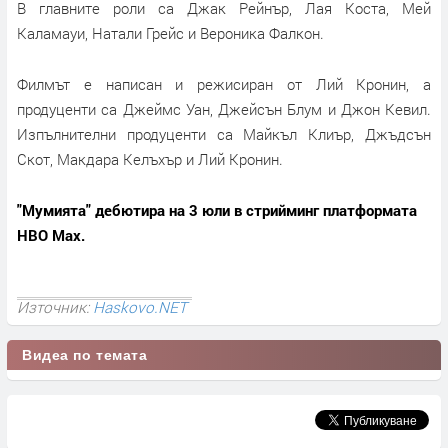
В главните роли са Джак Рейнър, Лая Коста, Мей
Каламауи, Натали Грейс и Вероника Фалкон.
Филмът е написан и режисиран от Лий Кронин, а
продуценти са Джеймс Уан, Джейсън Блум и Джон Кевил.
Изпълнителни продуценти са Майкъл Клиър, Джъдсън
Скот, Макдара Келъхър и Лий Кронин.
"Мумията" дебютира на 3 юли в стрийминг платформата
HBO Max.
Източник:
Haskovo.NET
Видеа по темата