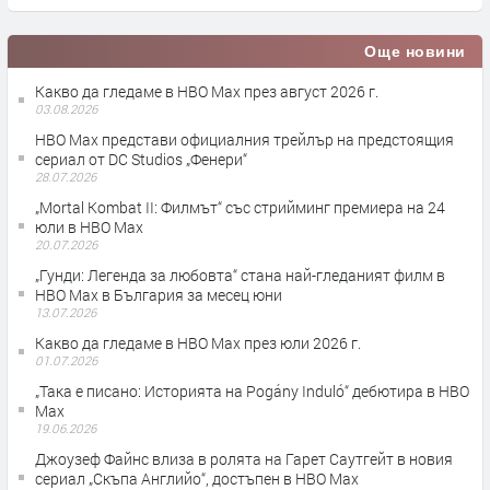
Още новини
Какво да гледаме в HBO Max през август 2026 г.
03.08.2026
HBO Max представи официалния трейлър на предстоящия
сериал от DC Studios „Фенери“
28.07.2026
„Mortal Kombat II: Филмът“ със стрийминг премиера на 24
юли в HBO Max
20.07.2026
„Гунди: Легенда за любовта“ стана най-гледаният филм в
HBO Max в България за месец юни
13.07.2026
Какво да гледаме в HBO Max през юли 2026 г.
01.07.2026
„Така е писано: Историята на Pogány Induló“ дебютира в HBO
Max
19.06.2026
Джоузеф Файнс влиза в ролята на Гарет Саутгейт в новия
сериал „Скъпа Английо“, достъпен в HBO Max