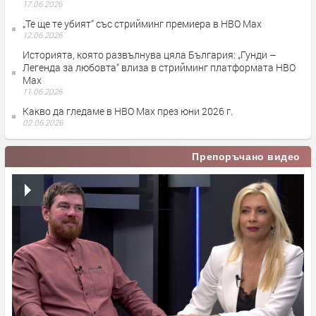
17.06.2026
„Те ще те убият“ със стрийминг премиера в HBO Max
12.06.2026
Историята, която развълнува цяла България: „Гунди –
Легенда за любовта“ влиза в стрийминг платформата HBO
Max
11.06.2026
Какво да гледаме в HBO Max през юни 2026 г.
02.06.2026
Препоръчано видео