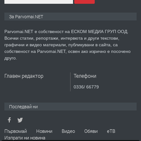
ПРЕДЛАГА
Монтажник на малки детайли за
За Parvomai.NET
медицинската индустрия
Parvomai.NET е собственост на ЕСКОМ МЕДИА ГРУП ООД.
Всички статии, репортажи, интервюта и други текстови,
преди 1 година
графични и видео материали, публикувани в сайта, са
собственост на Parvomai.NET, освен ако изрично е посочено
ПРЕДЛАГА
Уроци по Математика
друго.
Главен редактор
Телефони
преди 1 година
0336/ 66779
ПРЕДЛАГА
Продавам апартамент - гр.
Първомай
Последвай ни
преди 1 година
Първомай
Новини
Видео
Обяви
еТВ
Изпрати ни новина
ТЪРСИ
Търсим работник