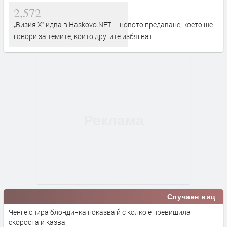
2,572
„Визия Х“ идва в Haskovo.NET – новото предаване, което ще
говори за темите, които другите избягват
Случаен виц
Ченге спира блондинка показва й с колко е превишила
скороста и казва: