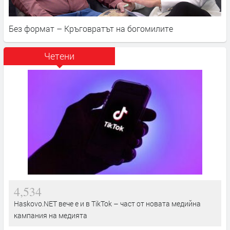
Без формат – Кръговратът на богомилите
Четени
4,534
Haskovo.NET вече е и в TikTok – част от новата медийна
кампания на медията