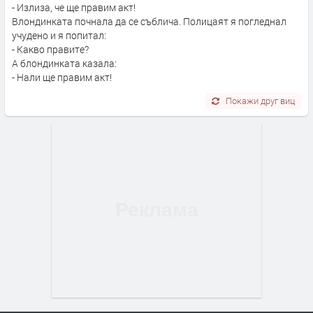
- Излиза, че ще правим акт!
Bлондинката почнала да се съблича. Полицаят я погледнал
учудено и я попитал:
- Какво правите?
А блондинката казала:
- Нали ще правим акт!
Покажи друг виц