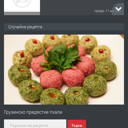
преди 11 месеца
ПРЕДЛАГА
Продава употребявани чисти и
Случайна рецепта
запазени матраци за спални.
преди 1 година
ПРЕДЛАГА
Работа за общи работници
преди 1 година
ПРЕДЛАГА
Първи поход "По стъпките на Ангел
Войвода"
Грузинско предястие пхали
Търси
преди 1 година