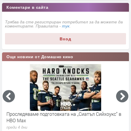
Коментари в сайта
Трябва да сте регистриран потребител за да можете да
коментирате. Правилата -
тук
.
Вход
Още новини от Домашно кино
Проследяваме подготовката на „Сиатъл Сийхоукс“ в
К
HBO Max
п
преди 4 дни