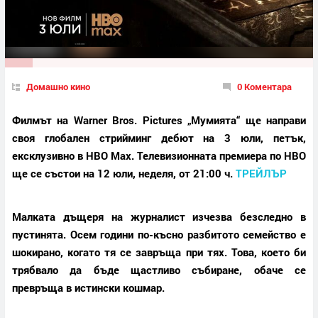
Домашно кино
0 Коментара
Филмът на Warner Bros. Pictures „Мумията“ ще направи
своя глобален стрийминг дебют на 3 юли, петък,
ексклузивно в HBO Max. Телевизионната премиера по HBO
ще се състои на 12 юли, неделя, от 21:00 ч.
ТРЕЙЛЪР
Малката дъщеря на журналист изчезва безследно в
пустинята. Осем години по-късно разбитото семейство е
шокирано, когато тя се завръща при тях. Това, което би
трябвало да бъде щастливо събиране, обаче се
превръща в истински кошмар.