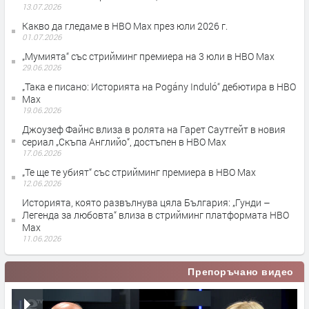
13.07.2026
Какво да гледаме в HBO Max през юли 2026 г.
01.07.2026
„Мумията“ със стрийминг премиера на 3 юли в HBO Max
29.06.2026
„Така е писано: Историята на Pogány Induló“ дебютира в HBO
Max
19.06.2026
Джоузеф Файнс влиза в ролята на Гарет Саутгейт в новия
сериал „Скъпа Английо“, достъпен в HBO Max
17.06.2026
„Те ще те убият“ със стрийминг премиера в HBO Max
12.06.2026
Историята, която развълнува цяла България: „Гунди –
Легенда за любовта“ влиза в стрийминг платформата HBO
Max
11.06.2026
Препоръчано видео