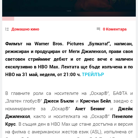
Домашно кино
0 Коментара
Филмът на Warner Bros. Pictures „Булката!“, написан,
режисиран и продуциран от Меги Джиленхол, прави своя
световен стрийминг дебют и от днес вече е наличен
ексклузивно в HBO Max. Лентата ще бъде излъчена и по
HBO на 31 май, неделя, от 21:00 ч.
ТРЕЙЛЪР
В главните роли са носителите на „Оскар®“, БАФТА и
„Златен глобус®“
Джеси Бъкли
и
Крисчън Бейл
, заедно с
номинираните за „Оскар®“
Анет Бенинг
и
Джейк
Джиленхол
, както и носителката на „Оскар®“
Пенелопе
Крус
. В същия ден в HBO Max ще стане достъпна и версия
на филма с американски жестов език (ASL), изпълнена от