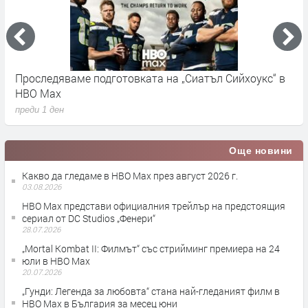
Проследяваме подготовката на „Сиатъл Сийхоукс“ в
К
HBO Max
п
преди 1 ден
Още новини
Какво да гледаме в HBO Max през август 2026 г.
03.08.2026
HBO Max представи официалния трейлър на предстоящия
сериал от DC Studios „Фенери“
28.07.2026
„Mortal Kombat II: Филмът“ със стрийминг премиера на 24
юли в HBO Max
20.07.2026
„Гунди: Легенда за любовта“ стана най-гледаният филм в
HBO Max в България за месец юни