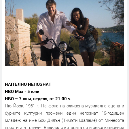
НАПЪЛНО НЕПОЗНАТ
HBO Max - 5 юни
HBO – 7 юни, неделя, от 21:00 ч.
Ню Йорк, 1961 г. На фона на оживена музикална сцена и
бурните културни промени един непознат 19-годишен
младеж на име Боб Дилън (Тимъти Шаламе) от Минесота
пристига в Гринуич Вилидж с китарата си и революционния