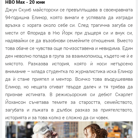
HBO Max - 20 юни
Джун Скуиб майсторски се превъплъщава в своенравната
94-годишна Елинор, която винаги е успявала да изгради
връзка с хората около себе си. След трагична загуба се
мести от Флорида в Ню Йорк при дъщеря си и внук си,
надявайки се да възобнови семейните отношения. Вместо
това обаче се чувства още по-изоставена и невидима. Един
ден неволно попада в група за взаимопомощ, където не ѝ е
мястото. Разказва история, която ѝ носи нетърсено
внимание – млада студентка по журналистика иска Елинор
да ѝ стане приятел и ментор. Всичко това въодушевява
Елинор, но нещата отиват твърде далеч и тя трябва да
признае истината. В режисьорския си дебют Скарлет
Йохансон съчетава темите за старостта, семейството,
загубата и лъжата в дълбок разказ за приятелството,
историята и за това колко е сложно да си човек.