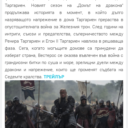
Таргариен. Новият сезон на „Домът на дракона“
продължава историята в момент, в който дълго
назряващото напрежение в дома Таргариен прераства в
опустошителната война за Железния трон. След години на
интриги, съюзи и предателства, съперничеството между
Ренира Таргариен и Егон II Таргариен навлиза в решаваща
фаза. Сега, когато могъщите домове са принудени да
изберат страна, Вестерос се оказва въвлечен във война с
грандиозни битки по суша и море, зрелищни дуели между
дракони и напрежение, които ще променят съдбата на
Седемте кралства.
ТРЕЙЛЪР