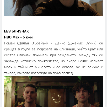
БЕЗ БЛИЗНАК
HBO Max - 6 юни
Роман (Дилън О'Брайън) и Денис (Джеймс Суини) се
срещат в група за подкрепа на близнаци, чийто брат или
сестра близнак, починали при раждането. Между тях се
заражда истинско приятелство, но скоро наяве излизат
мрачни тайни от миналото и се оказва, че не всичко е
такова, каквото изглежда на пръв поглед.