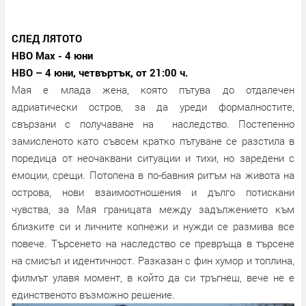
СЛЕД ЛЯТОТО
HBO Max - 4 юни
HBO – 4 юни, четвъртък, от 21:00 ч.
Мая е млада жена, която пътува до отдалечен
адриатически остров, за да уреди формалностите,
свързани с получаване на наследство. Постепенно
замисленото като съвсем кратко пътуване се разстила в
поредица от неочаквани ситуации и тихи, но заредени с
емоции, срещи. Потопена в по-бавния ритъм на живота на
острова, нови взаимоотношения и дълго потискани
чувства, за Мая границата между задължението към
близките си и личните копнежи и нужди се размива все
повече. Търсенето на наследство се превръща в търсене
на смисъл и идентичност. Разказан с фин хумор и топлина,
филмът улавя момент, в който да си тръгнеш, вече не е
единственото възможно решение.