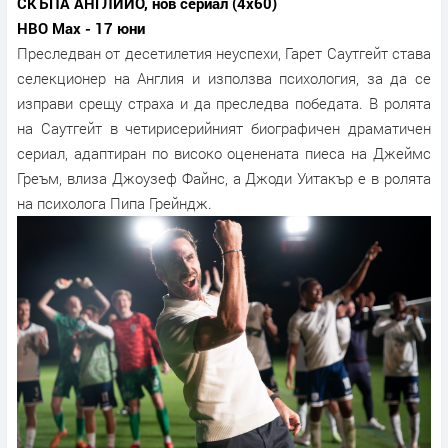
СКЪПА АНГЛИЙО, нов сериал (4х60)
HBO Max - 17 юни
Преследван от десетилетия неуспехи, Гарет Саутгейт става
селекционер на Англия и използва психология, за да се
изправи срещу страха и да преследва победата. В ролята
на Саутгейт в четирисерийният биографичен драматичен
сериал, адаптиран по високо оценената пиеса на Джеймс
Греъм, влиза Джоузеф Файнс, а Джоди Уитакър е в ролята
на психолога Пипа Грейндж.