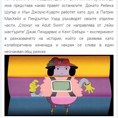
има представа какво правят останалите. Докато Ребека
Шугър и Иън Джоунс-Куарти работят като дуо, а Патрик
МакХейл и Пендълтън Уорд ръководят своите отделни
части, „Слонът на Adult Swim“ се направлява от „гейм
мастърите“ Джак Пендарвис и Кент Озбърн – експеримент
в разказването на истории, който се развива като
колаборативна изненада и накрая се слива в един
неочакван общ разказ.