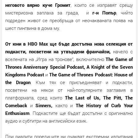
неговото вярно куче Громит
, които се изправят срещу
мистериозна заплаха за града, и
г-н Попър
, чийто
подреден живот се преобръща от неочакваната поява на
шест пингвина в дома му.
От юни в HBO Max ще бъде достъпна нова селекция от
подкасти, посветени на утвърдени франчайзи,
начело с
вселената на „Игра на тронове“, включително
The Game of
Thrones Anniversary Special Podcast, A Knight of the Seven
Kingdoms Podcast
и
The Game of Thrones Podcast: House of
the Dragon
. Към тях се присъединяват и подкасти,
посветени на някои от най-популярните заглавия в
платформата, сред които
The Last of Us,
The Pitt, The
Comeback
и
Sinners,
както и
The History of Curb Your
Enthusiasm
. Подкастите ще бъдат достъпни с оригинално
аудио и субтитри на англисийски език.
При риалити поредиците ни очакват екстремни изпитания