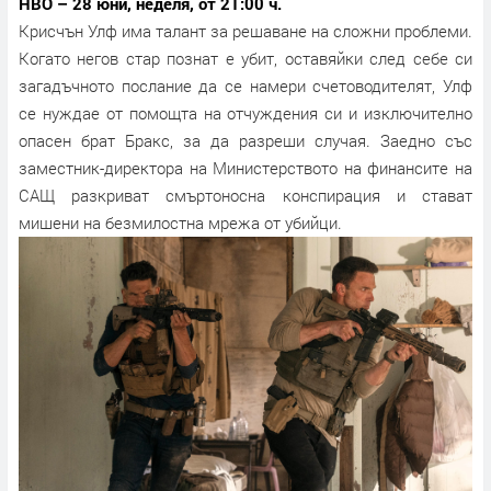
HBO – 28 юни, неделя, от 21:00 ч.
Крисчън Улф има талант за решаване на сложни проблеми.
Когато негов стар познат е убит, оставяйки след себе си
загадъчното послание да се намери счетоводителят, Улф
се нуждае от помощта на отчуждения си и изключително
опасен брат Бракс, за да разреши случая. Заедно със
заместник-директора на Министерството на финансите на
САЩ разкриват смъртоносна конспирация и стават
мишени на безмилостна мрежа от убийци.