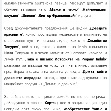
емблематичната британска певица. Месецът допълват и
обичани заглавия като „
Мъже в черно
“, „
Най-великият
шоумен
“, „
Шпиони
“, „
Виктор Франкенщайн
“ и други.
Сред документалните предложения ще видим „
Доведете
красивите
“, който проследява механиките и влиянието на
съвременен култ и неговия лидер, както и „
Семейство
Топурия
“, който надниква в живота на ММА шампиона
Илия Топурия в ключов момент от неговата кариера и
личен път. „
Така е писано: Историята на Pogány Induló
“
разказва за възхода на млад рап изпълнител, изправен
пред бързата слава и натиска на успеха, а „
Домът, който
драконите изградиха
“ отвежда зрителите зад кулисите на
мащабната продукция „Домът на дракона“.
За забавлението на цялото семейство ще се погрижат
добродушното слонче
Хортън
, което защитава цял един
невидим свят върху прашинка,
изобретателят Уолъс и