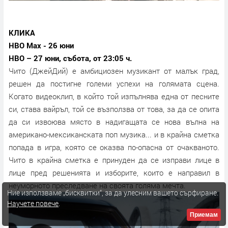
КЛИКА
HBO Max - 26 юни
HBO – 27 юни, събота, от 23:05 ч.
Чито (ДжейДий) е амбициозен музикант от малък град,
решен да постигне големи успехи на голямата сцена.
Когато видеоклип, в който той изпълнява една от песните
си, става вайръл, той се възползва от това, за да се опита
да си извоюва място в надигащата се нова вълна на
американо-мексиканската поп музика... и в крайна сметка
попада в игра, която се оказва по-опасна от очакваното.
Чито в крайна сметка е принуден да се изправи лице в
лице пред решенията и изборите, които е направил в
неуморното преследване на своята голяма мечта.
Ние използваме „бисквитки“, за да улесним вашето сърфиране.
Научете повече
.
Приемам