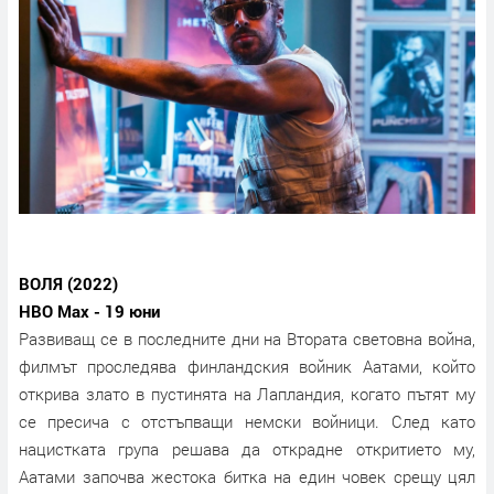
ВОЛЯ (2022)
HBO Max - 19 юни
Развиващ се в последните дни на Втората световна война,
филмът проследява финландския войник Аатами, който
открива злато в пустинята на Лапландия, когато пътят му
се пресича с отстъпващи немски войници. След като
нацистката група решава да открадне откритието му,
Аатами започва жестока битка на един човек срещу цял