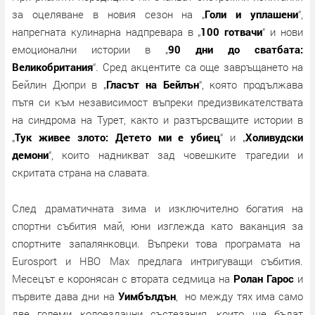
за оцеляване в новия сезон на „
Голи и уплашени
“,
напрегната кулинарна надпревара в „
100 готвачи
“ и нови
емоционални истории в „
90 дни до сватбата:
Великобритания
“. Сред акцентите са още завръщането на
Бейлин Дюпри в „
Гласът на Бейлън
“, която продължава
пътя си към независимост въпреки предизвикателствата
на синдрома на Турет, както и разтърсващите истории в
„
Тук живее злото: Детето ми е убиец
“ и „
Холивудски
демони
“, които надникват зад човешките трагедии и
скритата страна на славата.
След драматичната зима и изключително богатия на
спортни събития май, юни изглежда като ваканция за
спортните запалянковци. Въпреки това програмата на
Eurosport и НВО Max предлага интригуващи събития.
Месецът е коронясан с втората седмица на
Ролан Гарос
и
първите дава дни на
Уимбълдън
, но между тях има само
две големи колоездачни състезания, които ще бъдат