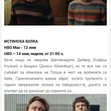
ИСТИНСКА БОЛКА
HBO Max - 12 юни
HBO – 14 юни, неделя, от 21:00 ч.
Вече нищо не свързва братовчедите Дейвид (Кийрън
Кълкин) и Бенджи (Джеси Айзенбърг), но те все пак се
събират за обиколка на Полша в чест на любимата си
баба. Приключението взема обрат, когато трупаното с
години напрежение излиза на повърхността, докато се
опитват да се докоснат до корените си.