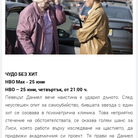
ЧУДО БЕЗ ХИТ
HBO Max - 25 юни
HBO – 25 юни, четвъртък, от 21:00 ч.
Певецът Даниел вече наистина е ударил дъното. След
неуспешен опит за самоубийство, бившата звезда с един
хит се озовава в психиатрична клиника. Това неприятно
стечение на обстоятелствата, се оказва голям шанс за
Лиси, която работи върху изследване на щастието, да
придвижи академичния си проект. Тя прави на Даниел