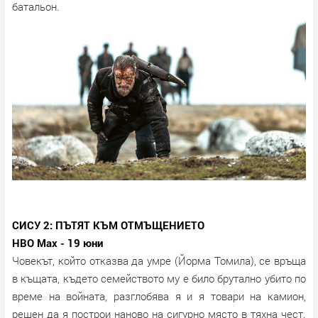
батальон.
СИСУ 2: ПЪТЯТ КЪМ ОТМЪЩЕНИЕТО
HBO Max - 19 юни
Човекът, който отказва да умре (Йорма Томила), се връща
в къщата, където семейството му е било брутално убито по
време на войната, разглобява я и я товари на камион,
решен да я построи наново на сигурно място в тяхна чест.