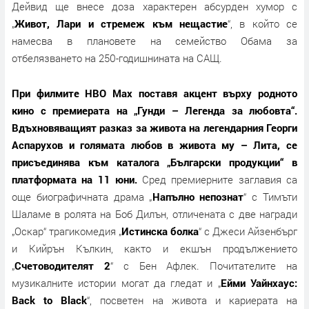
Дейвид ще внесе доза характерен абсурден хумор с
„
Живот, Лари и стремеж към нещастие
“, в който се
намесва в плановете на семейство Обама за
отбелязването на 250-годишнината на САЩ.
При филмите HBO Max поставя акцент върху родното
кино с премиерата на „Гунди – Легенда за любовта“.
Вдъхновяващият разказ за живота на легендарния Георги
Аспарухов и голямата любов в живота му – Лита, се
присъединява към каталога „Български продукции“ в
платформата на 11 юни.
Сред премиерните заглавия са
още биографичната драма „
Напълно непознат
“ с Тимъти
Шаламе в ролята на Боб Дилън, отличената с две награди
„Оскар“ трагикомедия „
Истинска болка
“ с Джеси Айзенбърг
и Кийрън Кълкин, както и екшън продължението
„
Счетоводителят 2
“ с Бен Афлек. Почитателите на
музикалните истории могат да гледат и „
Ейми Уайнхаус:
Back to Black
“, посветен на живота и кариерата на