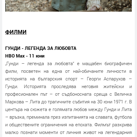
ФИЛМИ
ГУНДИ - ЛЕГЕНДА ЗА ЛЮБОВТА
HBO Max - 11 юни
„Гунди – легенда за любовта“ е мащабен биографичен
филм, посветен на една от най-обичаните личности в
историята на българския спорт – Георги Аспарухов –
Гунди. Историята проследява неговия житейски и
професионален път – от съдбоносната среща с Величка
Маркова – Лита до трагичните събития на 30 юни 1971 г. В
центъра на сюжета е голямата любов между Гунди и Лита
– връзка, преминала през изпитанията на славата, футбола
и обществените ограничения на епохата. Филмът разкрива
малко познати моменти от личния живот на легендарния