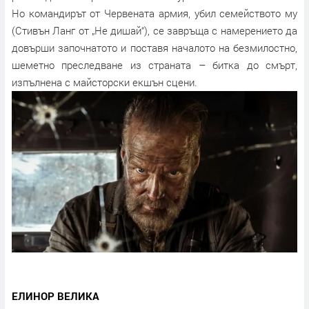
Но командирът от Червената армия, убил семейството му
(Стивън Ланг от „Не дишай“), се завръща с намерението да
довърши започнатото и поставя началото на безмилостно,
шеметно преследване из страната – битка до смърт,
изпълнена с майсторски екшън сцени.
ЕЛИНОР ВЕЛИКА