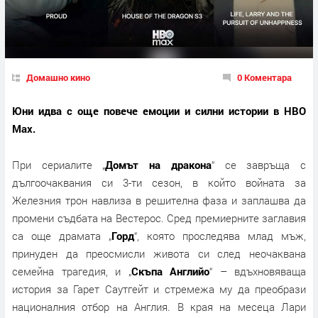
Домашно кино
0 Коментара
Юни идва с още повече емоции и силни истории в HBO
Max.
При сериалите „
Домът на дракона
“ се завръща с
дългоочаквания си 3-ти сезон, в който войната за
Железния трон навлиза в решителна фаза и заплашва да
промени съдбата на Вестерос. Сред премиерните заглавия
са още драмата „
Горд
“, която проследява млад мъж,
принуден да преосмисли живота си след неочаквана
семейна трагедия, и „
Скъпа Английо
“ – вдъхновяваща
история за Гарет Саутгейт и стремежа му да преобрази
националния отбор на Англия. В края на месеца Лари