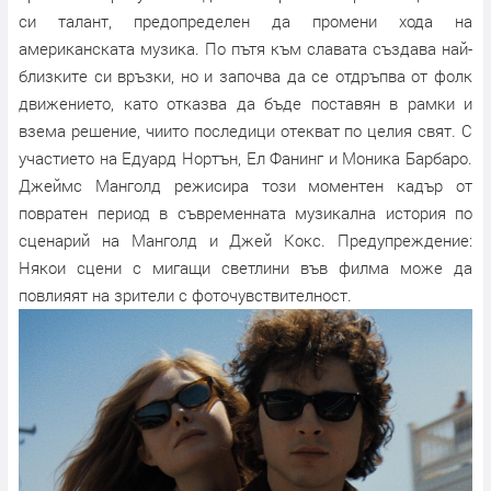
си талант, предопределен да промени хода на
американската музика. По пътя към славата създава най-
близките си връзки, но и започва да се отдръпва от фолк
движението, като отказва да бъде поставян в рамки и
взема решение, чиито последици отекват по целия свят. С
участието на Едуард Нортън, Ел Фанинг и Моника Барбаро.
Джеймс Манголд режисира този моментен кадър от
повратен период в съвременната музикална история по
сценарий на Манголд и Джей Кокс. Предупреждение:
Някои сцени с мигащи светлини във филма може да
повлияят на зрители с фоточувствителност.