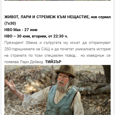
ЖИВОТ, ЛАРИ И СТРЕМЕЖ КЪМ НЕЩАСТИЕ, нов сериал
(7х30)
HBO Max - 27 юни
HBO – 30 юни, вторник, от 22:30 ч.
Президент Обама и съпругата му искат да отпразнуват
250-годишнината на САЩ и да почетат уникалната история
на страната по този специален повод... но изведнъж се
появява Лари Дейвид.
ТИЙЗЪР