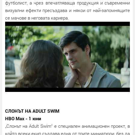
футболист, а чрез впечатляваща продукция и съвременни
визуални ефекти пресъздава и някои от най-запомнящите
се мачове в неговата кариера.
СЛОНЪТ НА ADULT SWIM
HBO Max - 1 юни
„Слонът на Adult Swim“ е специален анимационен проект, в
който всеки екип създава една от трите миниатюри, без да