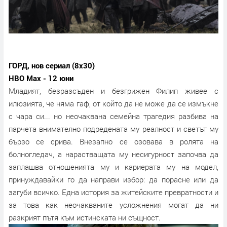
ГОРД, нов сериал (8х30)
HBO Max - 12 юни
Младият, безразсъден и безгрижен Филип живее с
илюзията, че няма гаф, от който да не може да се измъкне
с чара си... но неочаквана семейна трагедия разбива на
парчета внимателно подредената му реалност и светът му
бързо се срива. Внезапно се озовава в ролята на
болногледач, а нарастващата му несигурност започва да
заплашва отношенията му и кариерата му на модел,
принуждавайки го да направи избор: да порасне или да
загуби всичко. Една история за житейските превратности и
за това как неочакваните усложнения могат да ни
разкрият пътя към истинската ни същност.