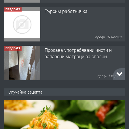
ПРЕДЛАГА
Търсим работничка
преди 10 месеца
ПРЕДЛАГА
Продава употребявани чисти и
запазени матраци за спални.
преди 1 година
ПРЕДЛАГА
Работа за общи работници
Случайна рецепта
преди 1 година
ПРЕДЛАГА
Първи поход "По стъпките на Ангел