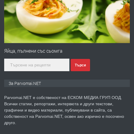
Войвода"
преди 1 година
ПРЕДЛАГА
Монтажник на малки детайли за
медицинската индустрия
Яйца, пълнени със сьомга
Търси
преди 1 година
ПРЕДЛАГА
Уроци по Математика
За Parvomai.NET
Parvomai.NET е собственост на ЕСКОМ МЕДИА ГРУП ООД.
Всички статии, репортажи, интервюта и други текстови,
преди 1 година
графични и видео материали, публикувани в сайта, са
собственост на Parvomai.NET, освен ако изрично е посочено
ПРЕДЛАГА
Продавам апартамент - гр.
друго.
Първомай