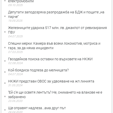
електромобили
09.10.2025
Депутати заподозряха разпродажба на БДЖ и пощите „на
парче“
19.09.2025
Железниците удариха 517 млн. лв. джакпот от ревизирания
ПВУ
04.07.2025
Спешни мерки: Камера във всеки локомотив, мотриса и
гара, за да няма инциденти
07.03.2025
Гвоздейков поиска оставки по върховете на НКЖИ
02.08.2024
Кой боядиса подлеза до мелницата?
04.07.2024
НКЖИ представи ОВОС за удвояване на жп линията
31.05.2024
''Ей с'я щи осветя лентътъ''! Не, снимането на влакове не е
забранено
23.06.2020
Ще оправят надлеза…ама друг път
24.04.2020