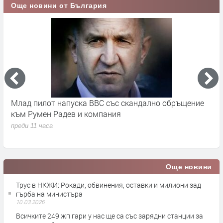
Още новини от България
во
Млад пилот напуска ВВС със скандално обръщение
В
към Румен Радев и компания
и
п
преди 11 часа
п
Още новини
Трус в НКЖИ: Рокади, обвинения, оставки и милиони зад
гърба на министъра
10.03.2026
Всичките 249 жп гари у нас ще са със зарядни станции за