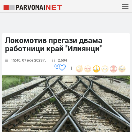
Локомотив прегази двама
работници край ''Илиянци''
15:40, 07 ное 2023 г.
2,604
0
1