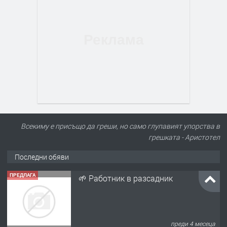
Всекиму е присъщо да греши, но само глупавият упорства в
грешката - Аристотел
Последни обяви
ПРЕДЛАГА
🌱 Работник в разсадник
преди 4 месеца