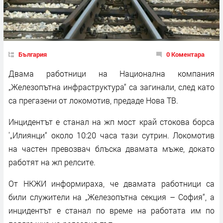
България
0 Коментара
Двама работници на Национална компания
„Железопътна инфраструктура“ са загинали, след като
са прегазени от локомотив, предаде Нова ТВ.
Инцидентът е станал на жп мост край стокова борса
'„Илиянци“ около 10:20 часа тази сутрин. Локомотив
на частен превозвач блъска двамата мъже, докато
работят на жп релсите.
От НКЖИ информираха, че двамата работници са
били служители на „Железопътна секция – София“, а
инцидентът е станал по време на работата им по