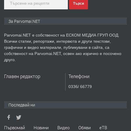
Търси
преди 1 година
ПРЕДЛАГА
Монтажник на малки детайли за
За Parvomai.NET
медицинската индустрия
Parvomai.NET е собственост на ЕСКОМ МЕДИА ГРУП ООД.
Всички статии, репортажи, интервюта и други текстови,
преди 1 година
графични и видео материали, публикувани в сайта, са
собственост на Parvomai.NET, освен ако изрично е посочено
ПРЕДЛАГА
Уроци по Математика
друго.
Главен редактор
Телефони
преди 1 година
0336/ 66779
ПРЕДЛАГА
Продавам апартамент - гр.
Първомай
Последвай ни
преди 1 година
Първомай
Новини
Видео
Обяви
еТВ