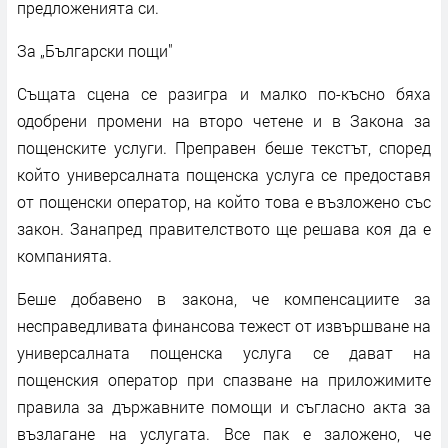
предложенията си.
За „Български пощи"
Същата сцена се разигра и малко по-късно бяха
одобрени промени на второ четене и в Закона за
пощенските услуги. Преправен беше текстът, според
който универсалната пощенска услуга се предоставя
от пощенски оператор, на който това е възложено със
закон. Занапред правителството ще решава коя да е
компанията.
Беше добавено в закона, че компенсациите за
несправедливата финансова тежест от извършване на
универсалната пощенска услуга се дават на
пощенския оператор при спазване на приложимите
правила за държавните помощи и съгласно акта за
възлагане на услугата. Все пак е заложено, че