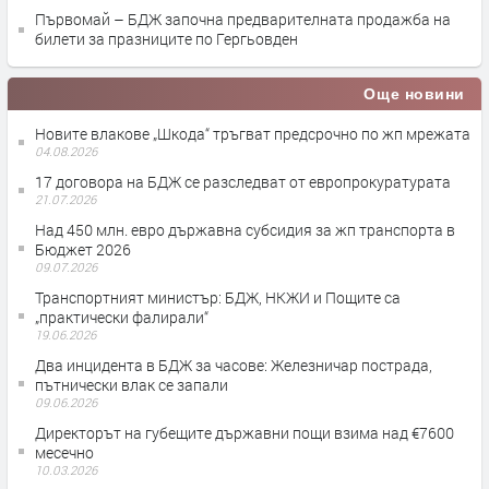
Първомай – БДЖ започна предварителната продажба на
билети за празниците по Гергьовден
Още новини
Новите влакове „Шкода“ тръгват предсрочно по жп мрежата
04.08.2026
17 договора на БДЖ се разследват от европрокуратурата
21.07.2026
Над 450 млн. евро държавна субсидия за жп транспорта в
Бюджет 2026
09.07.2026
Транспортният министър: БДЖ, НКЖИ и Пощите са
„практически фалирали“
19.06.2026
Два инцидента в БДЖ за часове: Железничар пострада,
пътнически влак се запали
09.06.2026
Директорът на губещите държавни пощи взима над €7600
месечно
10.03.2026