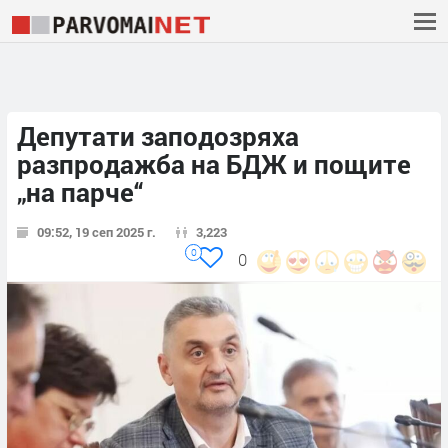
Депутати заподозряха
разпродажба на БДЖ и пощите
„на парче“
09:52, 19 сеп 2025 г.
3,223
0
0