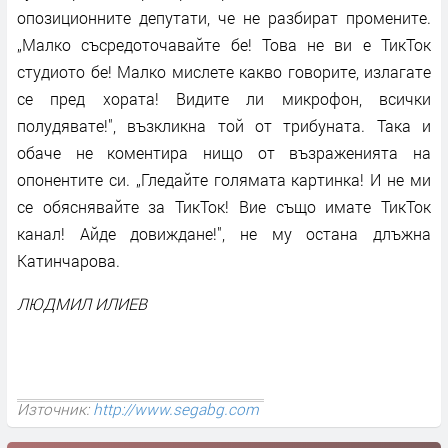
опозиционните депутати, че не разбират промените.
„Малко съсредоточавайте бе! Това не ви е ТикТок
студиото бе! Малко мислете какво говорите, излагате
се пред хората! Видите ли микрофон, всички
полудявате!", възкликна той от трибуната. Така и
обаче не коментира нищо от възраженията на
опонентите си. „Гледайте голямата картинка! И не ми
се обяснявайте за ТикТок! Вие също имате ТикТок
канал! Айде довиждане!", не му остана длъжна
Катинчарова.
ЛЮДМИЛ ИЛИЕВ
Източник:
http://www.segabg.com