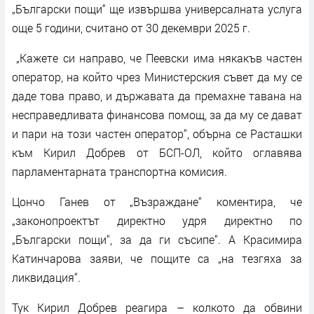
„Български пощи“ ще извършва универсалната услуга
още 5 години, считано от 30 декември 2025 г.
„Кажете си направо, че Пеевски има някакъв частен
оператор, на който чрез Министерския съвет да му се
даде това право, и държавата да премахне тавана на
несправедливата финансова помощ, за да му се дават
и пари на този частен оператор“, обърна се Расташки
към Кирил Добрев от БСП-ОЛ, който оглавява
парламентарната транспортна комисия.
Цончо Ганев от „Възраждане“ коментира, че
„законопроектът директно удря директно по
„Български пощи“, за да ги съсипе“. А Красимира
Катинчарова заяви, че пощите са „на тезгяха за
ликвидация“.
Тук Кирил Добрев реагира – колкото да обвини