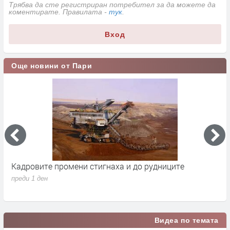
Трябва да сте регистриран потребител за да можете да
коментирате. Правилата -
тук
.
Вход
Още новини от Пари
Кадровите промени стигнаха и до рудниците
П
1
преди 1 ден
п
Видеа по темата