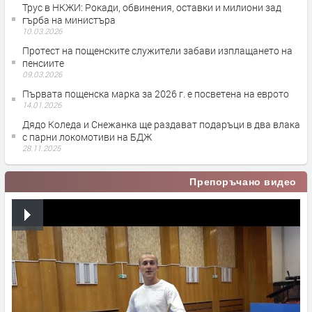
Трус в НКЖИ: Рокади, обвинения, оставки и милиони зад
гърба на министъра
10.03.2026
Протест на пощенските служители забави изплащането на
пенсиите
09.03.2026
Първата пощенска марка за 2026 г. е посветена на еврото
14.01.2026
Дядо Коледа и Снежанка ще раздават подаръци в два влака
с парни локомотиви на БДЖ
28.11.2025
Препоръчано видео