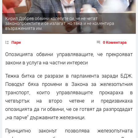
Кирил Добрев обвини колегите си, че не четат
законопроектите и се излагат, но така и не коментира
възраженията им.
Пари
0 Коментара
Опозицията обвини управляващите, че прекрояват
закони в услуга на частни интереси
Тежка битка се разрази в парламента заради БДЖ.
Поводът бяха промени в Закона за железопътния
транспорт, които управляващите прокараха в
четвъртък на второ четене и предизвикаха
опозицията да ги обвини, че се готвят да разпродадат
„на парче“ държавните железници.
Принципно законът позволява железопътната