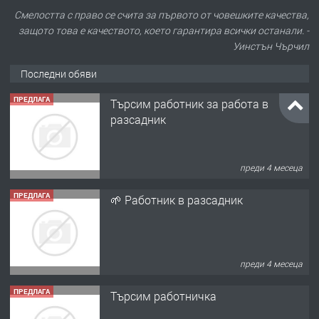
Смелостта с право се счита за първото от човешките качества,
защото това е качеството, което гарантира всички останали. -
Уинстън Чърчил
Последни обяви
ПРЕДЛАГА
Търсим работник за работа в
разсадник
преди 4 месеца
ПРЕДЛАГА
🌱 Работник в разсадник
преди 4 месеца
ПРЕДЛАГА
Търсим работничка