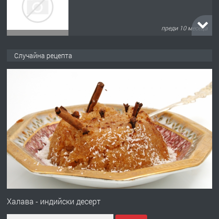
преди 10 месеца
ПРЕДЛАГА
Продава употребявани чисти и
Случайна рецепта
запазени матраци за спални.
преди 1 година
ПРЕДЛАГА
Работа за общи работници
преди 1 година
ПРЕДЛАГА
Първи поход "По стъпките на Ангел
Войвода"
Халава - индийски десерт