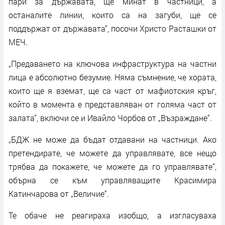
пари за държавата, ще минат в частници, а
останалите линии, които са на загуби, ще се
поддържат от държавата“, посочи Христо Расташки от
МЕЧ.
„Предаването на ключова инфраструктура на частни
лица е абсолютно безумие. Няма съмнение, че хората,
които ще я вземат, ще са част от мафиотския кръг,
който в момента е представляван от голяма част от
залата“, включи се и Ивайло Чорбов от „Възраждане“.
„БДЖ не може да бъдат отдавани на частници. Ако
претендирате, че можете да управлявате, все нещо
трябва да покажете, че можете да го управлявате“,
обърна се към управляващите Красимира
Катинчарова от „Величие“.
Те обаче не реагираха изобщо, а изгласуваха