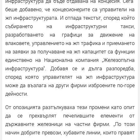
инфраструктура да бъде отдавана на концесия. Сега
беше добавено, че концесионерите са управители на
жп инфраструктурата. И отпада текстът, според който
събирането на инфраструктурни такси,
разработването на графици за движение на
влаковете, управлението на жп трафика и приемането
на заявки за получаване на жп капацитет са функции
единствено на Национална компания „Железопътна
инфраструктура“. Добавя се и дълга разпоредба,
според която управителят на жп инфраструктура
може да възлага на други фирми изброените по-горе
дейности.
От опозицията разтълкуваха тези промени като опит
да се прехвърлят печелившите елементи от
държавните железници на частни фирми. „По този
начин добрите превози, хубавите линии, които правят