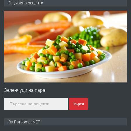
Случайна рецепта
запазени матраци за спални.
преди 1 година
ПРЕДЛАГА
Работа за общи работници
преди 1 година
ПРЕДЛАГА
Първи поход "По стъпките на Ангел
Войвода"
Зеленчуци на пара
Търси
преди 1 година
ПРЕДЛАГА
Монтажник на малки детайли за
За Parvomai.NET
медицинската индустрия