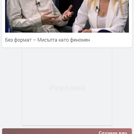
Без формат – Мисълта като феномен
Случаен виц