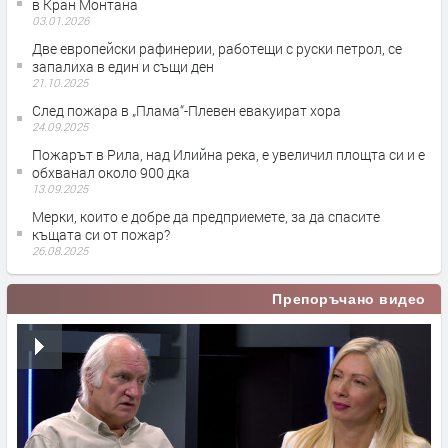
в Кран Монтана
03.01.2026
Две европейски рафинерии, работещи с руски петрол, се
запалиха в един и същи ден
21.10.2025
След пожара в „Плама“-Плевен евакуират хора
24.09.2025
Пожарът в Рила, над Илийна река, е увеличил площта си и е
обхванал около 900 дка
13.09.2025
Мерки, които е добре да предприемете, за да спасите
къщата си от пожар?
26.08.2025
Препоръчано видео