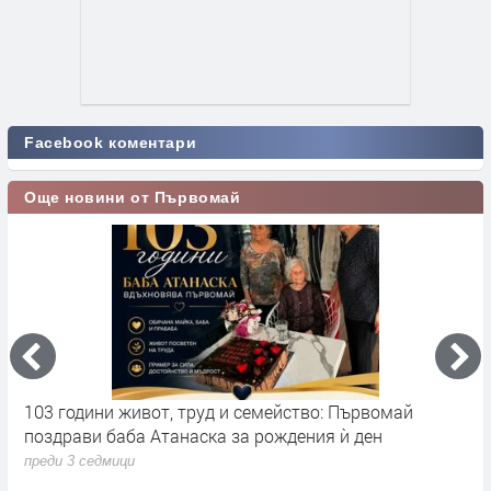
Facebook коментари
Още новини от Първомай
103 години живот, труд и семейство: Първомай
Н
поздрави баба Атанаска за рождения ѝ ден
Н
с
преди 3 седмици
п