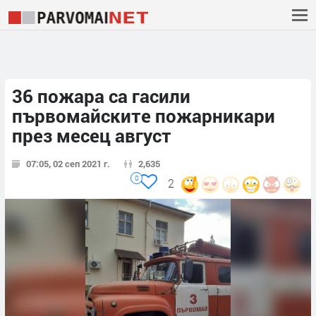
36 пожара са гасили
първомайските пожарникари
през месец август
07:05, 02 сеп 2021 г.
2,635
0
2