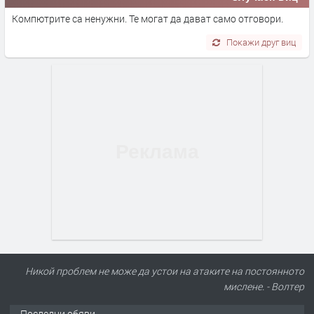
Компютрите са ненужни. Те могат да дават само отговори.
Покажи друг виц
Никой проблем не може да устои на атаките на постоянното
мислене. - Волтер
Последни обяви