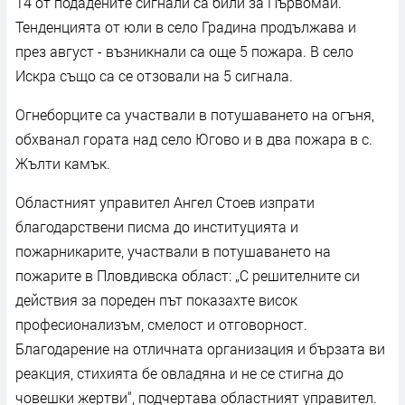
14 от подадените сигнали са били за Първомай.
Тенденцията от юли в село Градина продължава и
през август - възникнали са още 5 пожара. В село
Искра също са се отзовали на 5 сигнала.
Огнеборците са участвали в потушаването на огъня,
обхванал гората над село Югово и в два пожара в с.
Жълти камък.
Областният управител Ангел Стоев изпрати
благодарствени писма до институцията и
пожарникарите, участвали в потушаването на
пожарите в Пловдивска област: „С решителните си
действия за пореден път показахте висок
професионализъм, смелост и отговорност.
Благодарение на отличната организация и бързата ви
реакция, стихията бе овладяна и не се стигна до
човешки жертви“, подчертава областният управител.