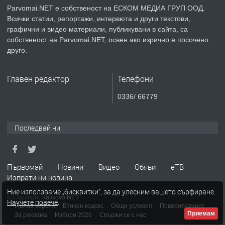
Parvomai.NET е собственост на ЕСКОМ МЕДИА ГРУП ООД.
Всички статии, репортажи, интервюта и други текстови,
преди 1 година
графични и видео материали, публикувани в сайта, са
собственост на Parvomai.NET, освен ако изрично е посочено
ПРЕДЛАГА
Уроци по Математика
друго.
Главен редактор
Телефони
преди 1 година
0336/ 66779
ПРЕДЛАГА
Продавам апартамент - гр.
Първомай
Последвай ни
преди 1 година
Първомай
Новини
Видео
Обяви
еТВ
Изпрати ни новина
ТЪРСИ
Търсим работник
Ние използваме „бисквитки“, за да улесним вашето сърфиране.
© Copyright
Haskovo.NET
Научете повече
.
Пълна версия
Етичен кодекс
Общи условия
Поверителност
Приемам
За реклама
Избори 2026
Свържи се с нас