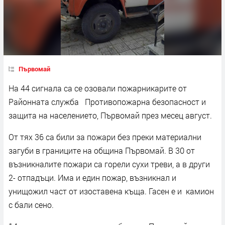
Първомай
На 44 сигнала са се озовали пожарникарите от
Районната служба Противопожарна безопасност и
защита на населението, Първомай през месец август.
От тях 36 са били за пожари без преки материални
загуби в границите на община Първомай. В 30 от
възникналите пожари са горели сухи треви, а в други
2- отпадъци. Има и един пожар, възникнал и
унищожил част от изоставена къща. Гасен е и камион
с бали сено.