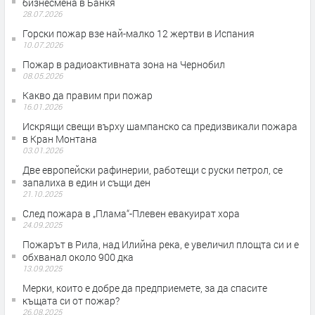
бизнесмена в Банкя
28.07.2026
Горски пожар взе най-малко 12 жертви в Испания
10.07.2026
Пожар в радиоактивната зона на Чернобил
08.05.2026
Какво да правим при пожар
16.01.2026
Искрящи свещи върху шампанско са предизвикали пожара
в Кран Монтана
03.01.2026
Две европейски рафинерии, работещи с руски петрол, се
запалиха в един и същи ден
21.10.2025
След пожара в „Плама“-Плевен евакуират хора
24.09.2025
Пожарът в Рила, над Илийна река, е увеличил площта си и е
обхванал около 900 дка
13.09.2025
Мерки, които е добре да предприемете, за да спасите
къщата си от пожар?
26.08.2025