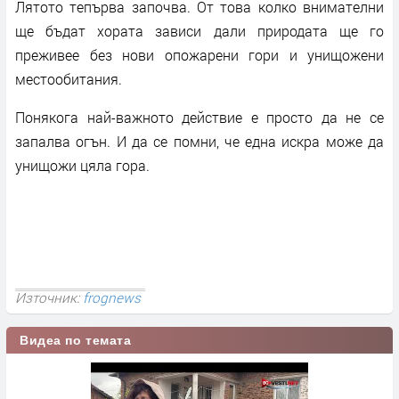
Лятото тепърва започва. От това колко внимателни
ще бъдат хората зависи дали природата ще го
преживее без нови опожарени гори и унищожени
местообитания.
Понякога най-важното действие е просто да не се
запалва огън. И да се помни, че една искра може да
унищожи цяла гора.
Източник:
frognews
Видеа по темата