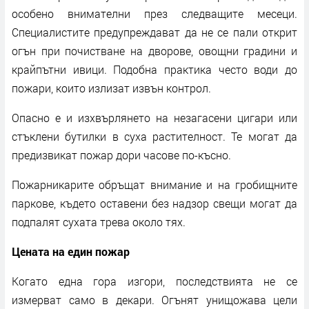
особено внимателни през следващите месеци.
Специалистите предупреждават да не се пали открит
огън при почистване на дворове, овощни градини и
крайпътни ивици. Подобна практика често води до
пожари, които излизат извън контрол.
Опасно е и изхвърлянето на незагасени цигари или
стъклени бутилки в суха растителност. Те могат да
предизвикат пожар дори часове по-късно.
Пожарникарите обръщат внимание и на гробищните
паркове, където оставени без надзор свещи могат да
подпалят сухата трева около тях.
Цената на един пожар
Когато една гора изгори, последствията не се
измерват само в декари. Огънят унищожава цели