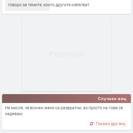
говори за темите, които другите избягват
Случаен виц
Не мисля, че всички жени са развратни, аз просто на това се
надявам.
Покажи друг виц