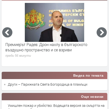
Откриха ловния сезон за прелетен дивеч в България
Н
н
преди 5 часа
п
Видеа по темата
Други – Парижката Света Богородица в пламъци
Още новини
Умишлен пожар и убийство: Водещата версия за смъртта на