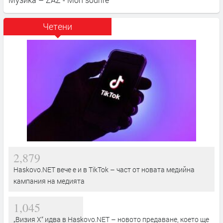
Четени
2,879
Haskovo.NET вече е и в TikTok – част от новата медийна
кампания на медията
1,045
„Визия Х“ идва в Haskovo.NET – новото предаване, което ще