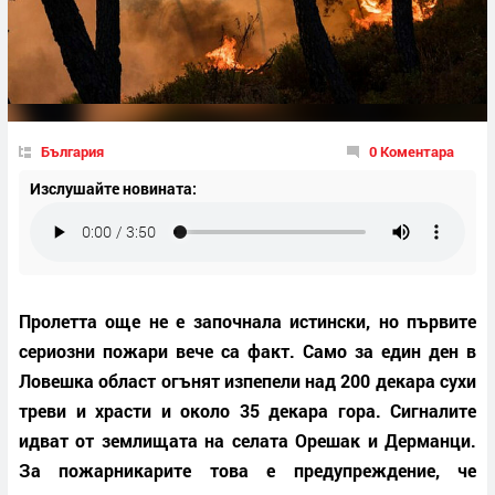
България
0 Коментара
Изслушайте новината:
Пролетта още не е започнала истински, но първите
сериозни пожари вече са факт. Само за един ден в
Ловешка област огънят изпепели над 200 декара сухи
треви и храсти и около 35 декара гора. Сигналите
идват от землищата на селата Орешак и Дерманци.
За пожарникарите това е предупреждение, че