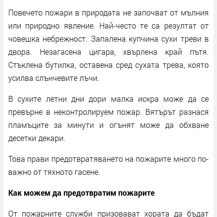
Повечето пожари в природата не започват от мълния
или природно явление. Най-често те са резултат от
човешка небрежност. Запалена купчина сухи треви в
двора. Незагасена цигара, хвърлена край пътя.
Стъклена бутилка, оставена сред сухата трева, която
усилва слънчевите лъчи.
В сухите летни дни дори малка искра може да се
превърне в неконтролируем пожар. Вятърът разнася
пламъците за минути и огънят може да обхване
десетки декари.
Това прави предотвратяването на пожарите много по-
важно от тяхното гасене.
Как можем да предотвратим пожарите
От пожарните служби призовават хората да бъдат