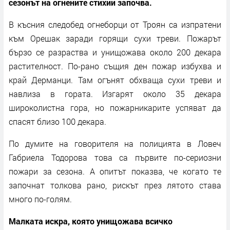
сезонът на огнените стихии започва.
В късния следобед огнеборци от Троян са изпратени
към Орешак заради горящи сухи треви. Пожарът
бързо се разраства и унищожава около 200 декара
растителност. По-рано същия ден пожар избухва и
край Дерманци. Там огънят обхваща сухи треви и
навлиза в гората. Изгарят около 35 декара
широколистна гора, но пожарникарите успяват да
спасят близо 100 декара.
По думите на говорителя на полицията в Ловеч
Габриела Тодорова това са първите по-сериозни
пожари за сезона. А опитът показва, че когато те
започнат толкова рано, рискът през лятото става
много по-голям.
Малката искра, която унищожава всичко