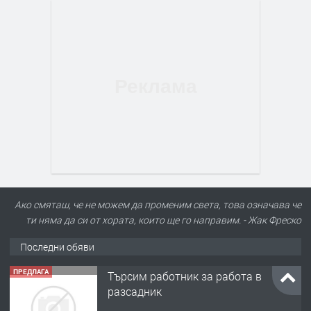
ПРЕДЛАГА
Търсим работник за работа в
разсадник
Ако смяташ, че не можем да променим света, това означава че
ти няма да си от хората, които ще го направим. - Жак Фреско
преди 4 месеца
Последни обяви
ПРЕДЛАГА
🌱 Работник в разсадник