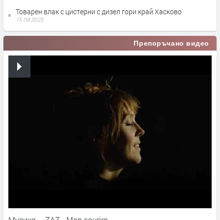
Товарен влак с цистерни с дизел гори край Хасково
15.08.2025
Препоръчано видео
Музика – ZAZ - Mon sourire