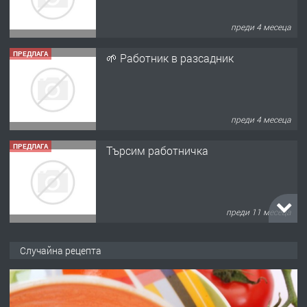
преди 4 месеца
ПРЕДЛАГА
Търсим работничка
преди 11 месеца
ПРЕДЛАГА
Продава употребявани чисти и
запазени матраци за спални.
преди 1 година
ПРЕДЛАГА
Работа за общи работници
Случайна рецепта
преди 1 година