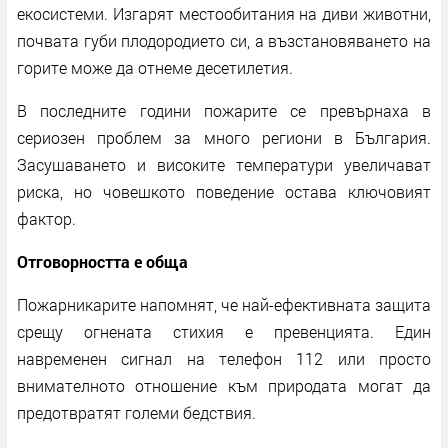
екосистеми. Изгарят местообитания на диви животни,
почвата губи плодородието си, а възстановяването на
горите може да отнеме десетилетия.
В последните години пожарите се превърнаха в
сериозен проблем за много региони в България.
Засушаването и високите температури увеличават
риска, но човешкото поведение остава ключовият
фактор.
Отговорността е обща
Пожарникарите напомнят, че най-ефективната защита
срещу огнената стихия е превенцията. Един
навременен сигнал на телефон 112 или просто
внимателното отношение към природата могат да
предотвратят големи бедствия.