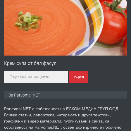
ПРЕДЛАГА
Първи поход "По стъпките на Ангел
Войвода"
преди 1 година
ПРЕДЛАГА
Монтажник на малки детайли за
медицинската индустрия
Крем супа от бял фасул
Търси
преди 1 година
ПРЕДЛАГА
Уроци по Математика
За Parvomai.NET
Parvomai.NET е собственост на ЕСКОМ МЕДИА ГРУП ООД.
Всички статии, репортажи, интервюта и други текстови,
преди 1 година
графични и видео материали, публикувани в сайта, са
собственост на Parvomai.NET, освен ако изрично е посочено
ПРЕДЛАГА
Продавам апартамент - гр.