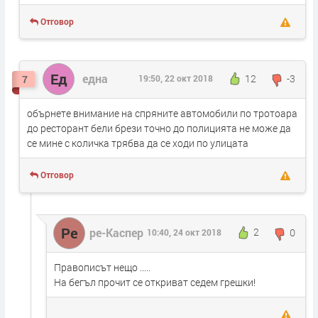
Отговор
Ед
една
12
-3
7
19:50, 22 окт 2018
обърнете внимание на спряните автомобили по тротоара
до ресторант бели брези точно до полицията не може да
се мине с количка трябва да се ходи по улицата
Отговор
Ре
ре-Каспер
2
0
10:40, 24 окт 2018
Правописът нещо .....
На бегъл прочит се откриват седем грешки!