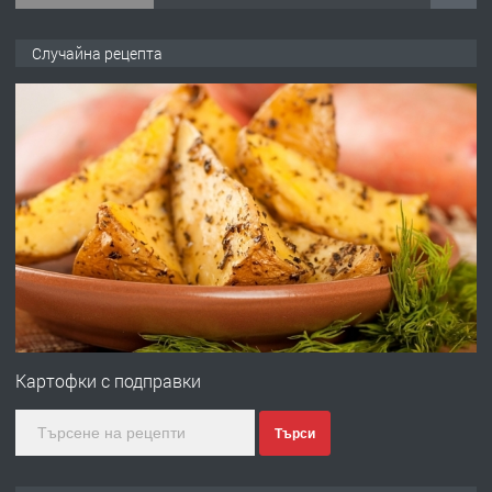
ПРЕДЛАГА
Работа за общи работници
Случайна рецепта
преди 1 година
ПРЕДЛАГА
Първи поход "По стъпките на Ангел
Войвода"
преди 1 година
ПРЕДЛАГА
Монтажник на малки детайли за
медицинската индустрия
Картофки с подправки
Търси
преди 1 година
ПРЕДЛАГА
Уроци по Математика