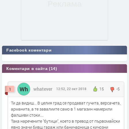
Facebook коментари
Коментари в сайта (14)
Wh
whatever
15
-5
1
12:52, 22 окт 2018
Ти да видиш... В целия град се продават гучита, версачета,
арманита, а те завалиите само в 1 магазин намерили
фалшиви стоки....
Така наречените "бутици", което в превод от първомайски
явно значи бивш гараж или баничарница с кичозни