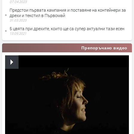
07.04.2023
Предстои първата кампания и поставяне на контейнери за
дрехи и текстил в Първомай
31.03.2023
5 цвята при дрехите, които ще са супер актуални тази есен
13.09.2021
Препоръчано видео