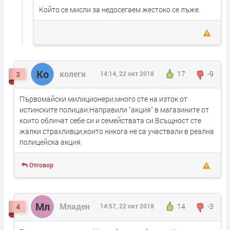
Който се мисли за недосегаем жестоко се лъже.
Ко
колеги
17
-9
3
14:14, 22 окт 2018
Първомайски милиционери,много сте на изток от
истинските полицаи.Направили "акция" в магазините от
които обличат себе си и семействата си.Всъщност сте
жалки страхливци,които никога не са участвали в реална
полицейска акция.
Отговор
Мл
Младен
14
-3
4
14:57, 22 окт 2018