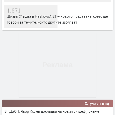
1,871
„Визия Х“ идва в Haskovo.NET – новото предаване, което ще
говори за темите, които другите избягват
Случаен виц
В ГДБОП. Явор Колев докладва на новия си шеф(понеже