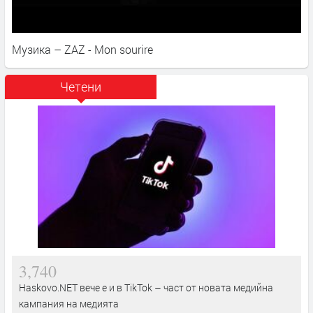
Музика – ZAZ - Mon sourire
Четени
3,740
Haskovo.NET вече е и в TikTok – част от новата медийна
кампания на медията