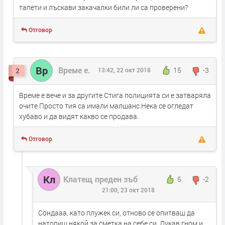
тапети и лъскави закачалки били ли са проверени?
Отговор
Вр
Време е.
15
-3
2
13:42, 22 окт 2018
Време е вече и за другите.Стига полицията си е затваряла
очите.Просто тия са имали малшанс.Нека се огледат
хубаво и да видят какво се продава.
Отговор
Кл
Клатещ преден зъб
5
-2
21:00, 23 окт 2018
Сондааа, като плужек си, отново се опитваш да
натопиш някой за сметка на себе си. Лукав гном и