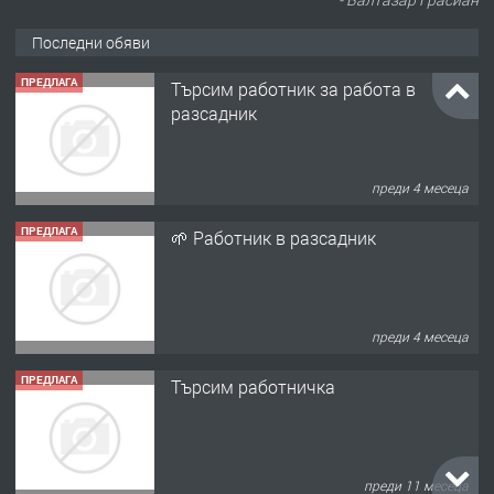
Последни обяви
ПРЕДЛАГА
🌱 Работник в разсадник
преди 4 месеца
ПРЕДЛАГА
Търсим работничка
преди 11 месеца
ПРЕДЛАГА
Продава употребявани чисти и
запазени матраци за спални.
преди 1 година