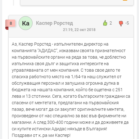
Ка
Каспер Рорстед
2
-5
8
21:19, 22 окт 2018
Аз, Каспер Рорстед - изпълнителен директор на
компанията "АДИДАС", изказвам своята признателност
на първомайските органи на реда за това, че доблестно
изпълниха своя дълг и защитиха интересите на
управляваната от мен компания. С това свое дело те
спасиха работното място на 1/64-та наш служител от
обслужващия персонал и запушиха огромна дупка в
бюджета на нашата компания, който бе ощетена с 251
лева и 13 стотинки. Сега, когато българските граждани са
спасени от ментетата, предлагани на първомайския
пазар, вече могат да си закупят оригиналните ментета,
произведени от нас специално за вас във фирмените ни
магазини. А след 300-400 години може и да доживеете да
си купите истински Адидас някъде в България!
Поздрави от к..ра ми Каспер!