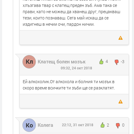
хлъзгава твар с клатещ преден зъб. Ама така се
прави, като не можеш да хванеш друг, прецакваш
тези, които познаваш. Сега май искаш да се
издигнеш в нечии очи, пардон ничии.
Кл
Клатещ болен мозък
4
-3
09:32, 24 окт 2018
Ей алкохолик.От алкохола и болния ти мозък в
скоро време всичките ти зъби ще се разклатят.
Ко
Колега
2
0
22:12, 31 окт 2018