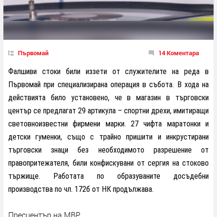
Първомай
14 Коментара
Фалшиви стоки били иззети от служителите на реда в
Първомай при специализирана операция в събота. В хода на
действията било установено, че в магазин в търговски
център се предлагат 29 артикула – спортни дрехи, имитиращи
световноизвестни фирмени марки. 27 чифта маратонки и
детски гуменки, също с трайно пришити и инкрустирани
търговски знаци без необходимото разрешение от
правопритежателя, били конфискувани от сергия на стоково
тържище. Работата по образуваните досъдебни
производства по чл. 172б от НК продължава.
Пресцентър на МВР