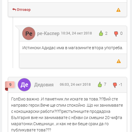
Отговор
Ре
ре-Каспер
2
0
10:34, 24 окт 2018
Истински Адидас има в магазините втора употреба.
Де
Дедовия
7
-1
9
06:03, 24 окт 2018
ГолЕмо важно .И паметник ли искате за това.?!?Вий сте
направо герои.Вече ще спим спокойно .Що ни занимавате
с кокошкарски работи?!?Престъпниците продадоха
България вие ни занимавате с нЕкви си смешни 20 чифта
маратонки.Смешници...и как не ви беше срам да го
публикувате това???