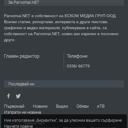
За Parvomai.NET
Parvomai.NET е собственост на ЕСКОМ МЕДИА ГРУП ООД.
Всички статии, репортажи, интервюта и други текстови,
преди 1 година
графични и видео материали, публикувани в сайта, са
собственост на Parvomai.NET, освен ако изрично е посочено
ПРЕДЛАГА
Продавам апартамент - гр.
друго.
Първомай
Главен редактор
Телефони
преди 1 година
0336/ 66779
ТЪРСИ
Търсим работник
Последвай ни
преди 1 година
Първомай
Новини
Видео
Обяви
еТВ
Изпрати ни новина
ПРЕДЛАГА
Търсим работник за работа в
Ние използваме „бисквитки“, за да улесним вашето сърфиране.
разсадник
© Copyright
Haskovo.NET
Научете повече
.