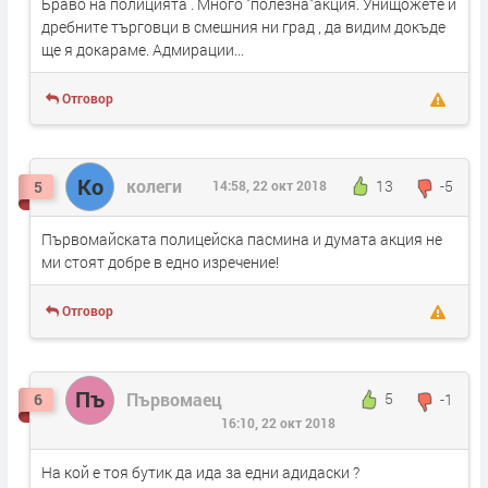
Браво на полицията . Много "полезна"акция. Унищожете и
дребните търговци в смешния ни град , да видим докъде
ще я докараме. Адмирации...
Отговор
Ко
колеги
13
-5
5
14:58, 22 окт 2018
Първомайската полицейска пасмина и думата акция не
ми стоят добре в едно изречение!
Отговор
Пъ
Първомаец
5
-1
6
16:10, 22 окт 2018
На кой е тоя бутик да ида за едни адидаски ?