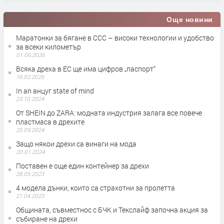
Още новини
Маратонки за бягане в CCC – високи технологии и удобство
за всеки километър
01.06.2026
Всяка дреха в ЕС ще има цифров „паспорт“
16.02.2026
In an анцуг state of mind
23.10.2024
От SHEIN до ZARA: модната индустрия залага все повече
пластмаса в дрехите
25.09.2024
Защо някои дрехи са винаги на мода
20.01.2024
Поставен е още един контейнер за дрехи
28.05.2023
4 модела дънки, които са страхотни за пролетта
21.04.2023
Общината, съвместнос с БЧК и Текслайф започна акция за
събиране на дрехи