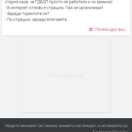
стария каза, че ГДБОП просто не работели и си замина):
- В интернет отново е страшно. Пак се организират.
- Заради торентите ли?
- По-страшно, заради блоговете...
Покажи друг виц
Нещата минават за такива, каквито изглеждат, а не каквито са.
- Балтазар Грасиан