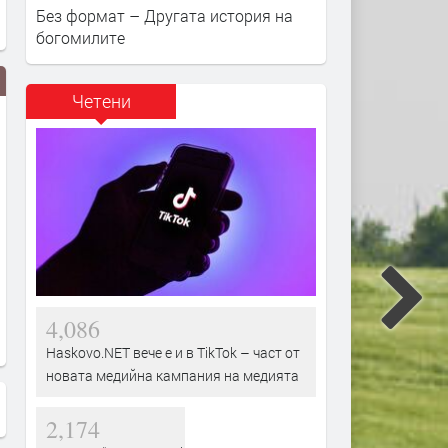
Без формат – Другата история на
богомилите
Четени
4,086
Haskovo.NET вече е и в TikTok – част от
новата медийна кампания на медията
2,174