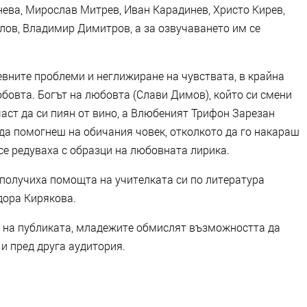
нева, Мирослав Митрев, Иван Карадинев, Христо Кирев,
лов, Владимир Димитров, а за озвучаването им се
вните проблеми и неглижиране на чувствата, в крайна
бовта. Богът на любовта (Слави Димов), който си смени
аст да си пиян от вино, а Влюбеният Трифон Зарезан
да помогнеш на обичания човек, отколкото да го накараш
 се редуваха с образци на любовната лирика.
 получиха помощта на учителката си по литература
дора Кирякова.
е на публиката, младежите обмислят възможността да
и пред друга аудитория.