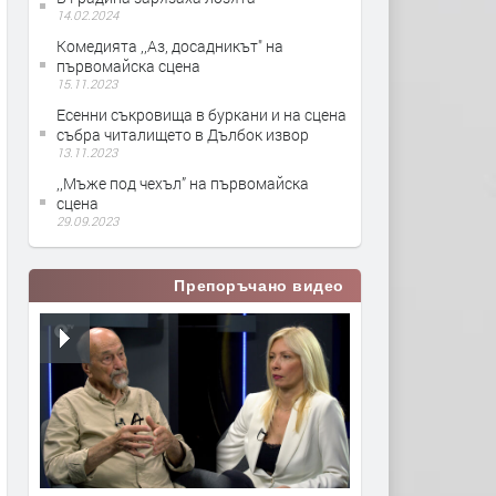
14.02.2024
Комедията ,,Аз, досадникът" на
първомайска сцена
15.11.2023
Есенни съкровища в буркани и на сцена
събра читалището в Дълбок извор
13.11.2023
,,Мъже под чехъл” на първомайска
сцена
29.09.2023
Препоръчано видео