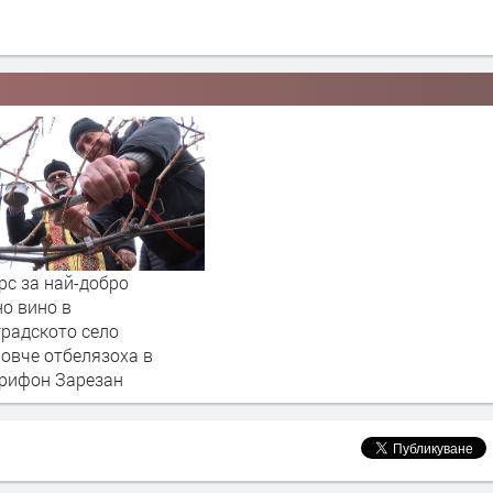
рс за най-добро
о вино в
градското село
овче отбелязоха в
Трифон Зарезан