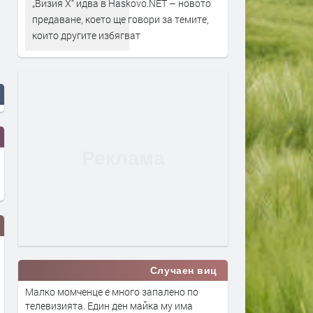
„Визия Х“ идва в Haskovo.NET – новото
предаване, което ще говори за темите,
които другите избягват
Случаен виц
Малко момченце е много запалено по
телевизията. Един ден майка му има