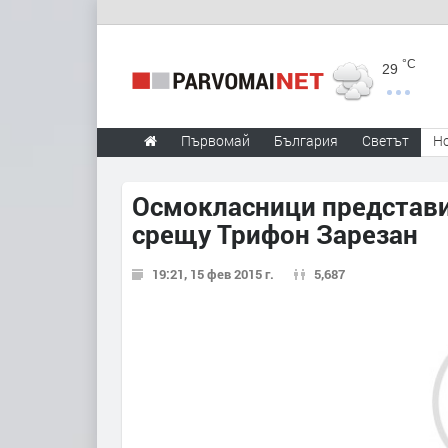
°C
29
Първомай
България
Светът
Н
Осмокласници представи
срещу Трифон Зарезан
19:21, 15 фев 2015 г.
5,687