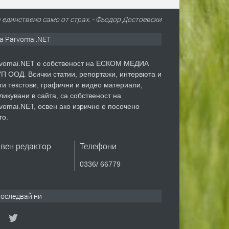
а единствено само от страх. - Фьодор Достоевски
а Parvomai.NET
vomai.NET е собственост на ЕСКОМ МЕДИА
П ООД. Всички статии, репортажи, интервюта и
ги текстови, графични и видео материали,
ликувани в сайта, са собственост на
vomai.NET, освен ако изрично е посочено
го.
авен редактор
Телефони
0336/ 66779
оследвай ни