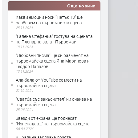
Още новини
Какви емоции носи "Петък 13" ще
разберем на първомайска сцена
25.11.2024
"Галена Стефанка" гостува на сцената
на Пленарна зала - Първомай
18.11.2024
"Любовни писма" ще си разменят на
първомайска сцена Яна Маринова и
Теодор Папазов
13.11.2024
Ала-бала от YouTube се мести на
първомайска сцена
21.10.2024
"Сватба със закъснител" ни очаква на
първомайска сцена
25.06.2024
Звезди от екрана ще поднесат
"Изненадаа..." на първомайска сцена
05.04.2024
В Градина зарязаха лозята