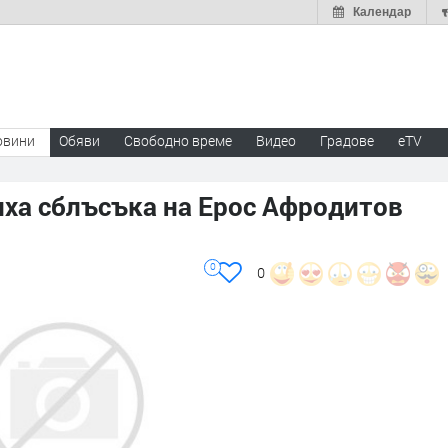
Календар
овини
Обяви
Свободно време
Видео
Градове
eTV
ха сблъсъка на Ерос Афродитов
0
0