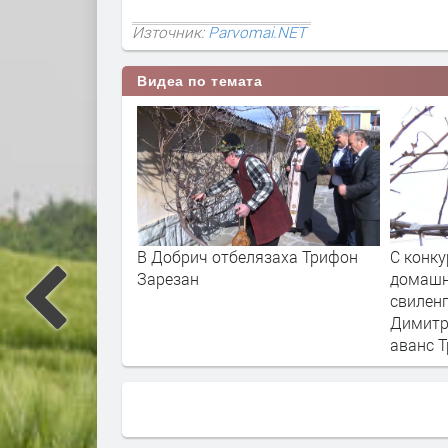
Източник:
Parvomai.NET
Видеа по темата
В Добрич отбелязаха Трифон
С конку
Зарезан
домашн
свилен
Димитр
аванс 