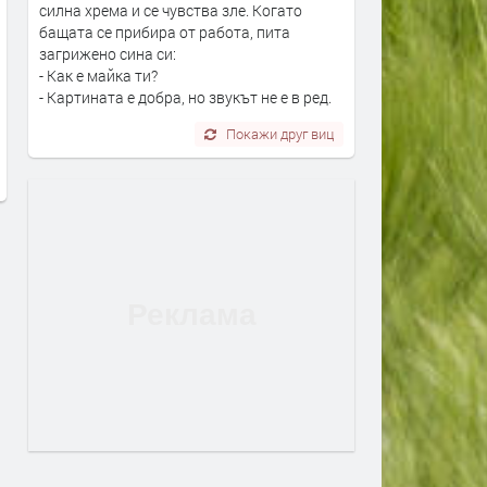
силна хрема и се чувства зле. Когато
бащата се прибира от работа, пита
загрижено сина си:
Земетресение край Първомай
Маратонки за бягане в C
- Как е майка ти?
високи технологии и удо
преди 2 месеца
- Картината е добра, но звукът не е в ред.
за всеки километър
преди 2 месеца
Покажи друг виц