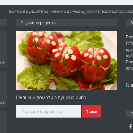
Всичко е в ръцете на човека и всичко му се изплъзва изпод нос
Случайна рецепта
З
Par
ГРУ
дру
пуб
Par
еца
дру
Гл
Пълнени домати с пушена риба
еца
Търси
П