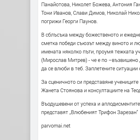
Панайотова, Николет Божева, Антония Га
Тони Иванов, Слави Димов, Николай Нико
погрижи Георги Паунов.
В сблъсъка между божественото и ежедне
сметка победи съюзът между виното и лю
имената няколко пъти, проумя тежката уч
(Мирослав Митрев) - че е по –възвишено 
да се влюби в теб. Заплетените ситуации
За сценичното си представяне учениците
Жанета Стоянова и консултациите на Тео
Въодушевени от успеха и аплодисментит
представят „Влюбеният Трифон Зарезан“ 
parvomai.net