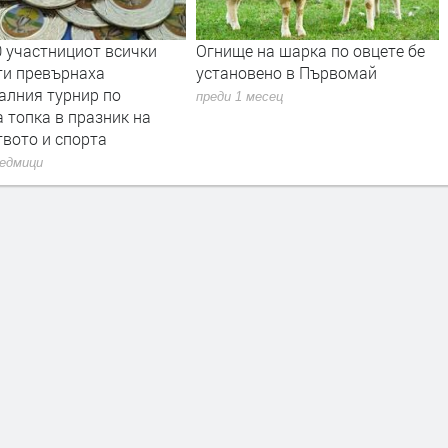
0 участнициот всички
Огнище на шарка по овцете бе
ти превърнаха
установено в Първомай
алния турнир по
преди 1 месец
 топка в празник на
твото и спорта
седмици