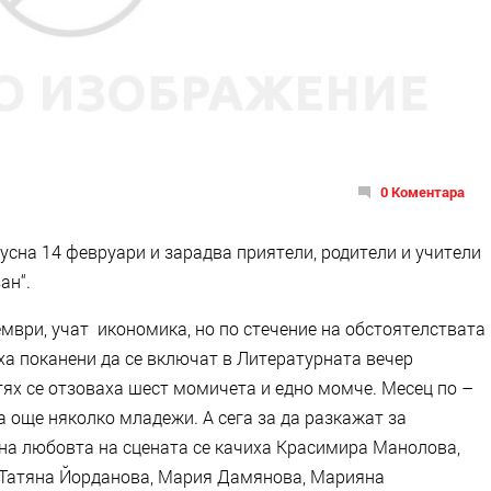
0 Коментара
усна 14 февруари и зарадва приятели, родители и учители
ан“.
мври, учат икономика, но по стечение на обстоятелствата
яха поканени да се включат в Литературната вечер
тях се отзоваха шест момичета и едно момче. Месец по –
 още няколко младежи. А сега за да разкажат за
на любовта на сцената се качиха Красимира Манолова,
 Татяна Йорданова, Мария Дамянова, Марияна