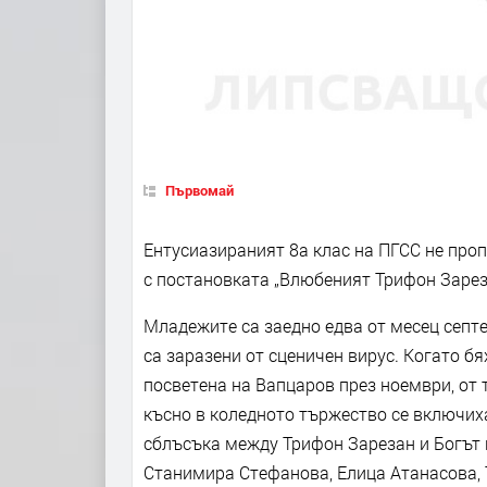
Първомай
Ентусиазираният 8а клас на ПГСС не проп
с постановката „Влюбеният Трифон Зарез
Младежите са заедно едва от месец септе
са заразени от сценичен вирус. Когато б
посветена на Вапцаров през ноември, от 
късно в коледното тържество се включиха
сблъсъка между Трифон Зарезан и Богът 
Станимира Стефанова, Елица Атанасова,