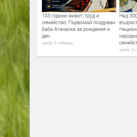
а специализирана
103 години живот, труд и
Над 30
лматини
семейство: Първомай поздрави
възрас
баба Атанаска за рождения ѝ
Национ
ден
народна
семейс
преди 3 седмици
преди 3 