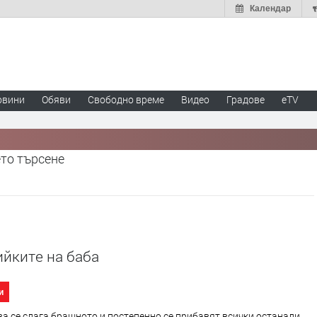
Календар
овини
Обяви
Свободно време
Видео
Градове
eTV
ето търсене
йките на баба
и
ва се слага брашното и постепенно се прибавят всички останали