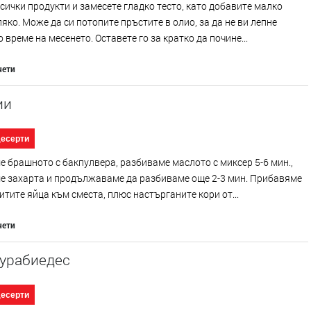
сички продукти и замесете гладко тесто, като добавите малко
яко. Може да си потопите пръстите в олио, за да не ви лепне
о време на месенето. Оставете го за кратко да почине...
чети
ии
десерти
 брашното с бакпулвера, разбиваме маслото с миксер 5-6 мин.,
е захарта и продължаваме да разбиваме още 2-3 мин. Прибавяме
итите яйца към сместа, плюс настърганите кори от...
чети
курабиедес
десерти