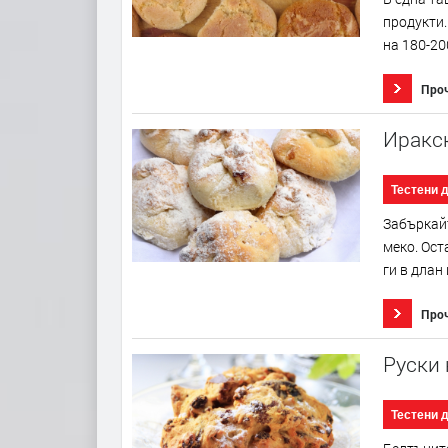
продукти.
на 180-20
Про
Иракс
Тестени 
Забъркайт
меко. Ост
ги в длан
Про
Руски 
Тестени 