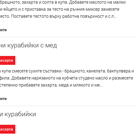
брашното, захарта и солта в купа. Добавете маслото на малки
и яйцето и с приставка за тесто на ръчния миксер замесете
есто. Поставете тестото върху работна повърхност и с л...
чети
ни курабийки с мед
десерти
 купа смесете сухите съставки - брашното, канелата, бакпулвера и
ила. Добавете нарязаното на кубчета студено масло и размесете
степенно прибавете захарта, меда и млякото и ме...
чети
и курабийки
десерти