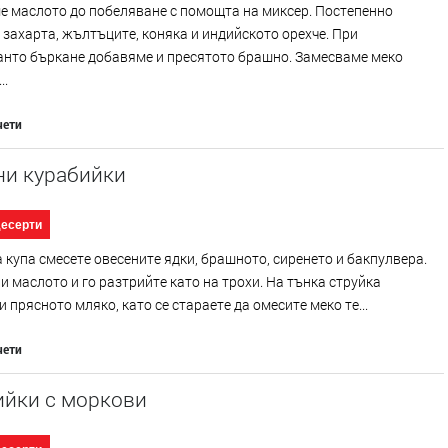
е маслото до побеляване с помощта на миксер. Постепенно
захарта, жълтъците, коняка и индийското орехче. При
анто бъркане добавяме и пресятото брашно. Замесваме меко
..
чети
ни курабийки
десерти
 купа смесете овесените ядки, брашното, сиренето и бакпулвера.
и маслото и го разтрийте като на трохи. На тънка струйка
и прясното мляко, като се стараете да омесите меко те...
чети
ийки с моркови