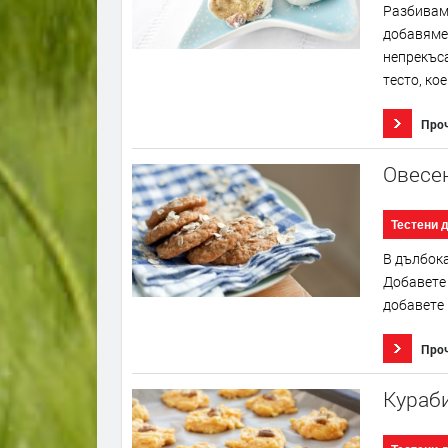
Разбивам
добавяме 
непрекъс
тесто, кое.
Про
Овесе
Тестени 
В дълбока
Добавете 
добавете 
Про
Кураб