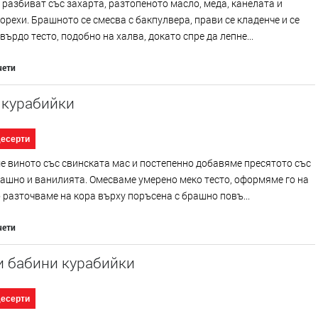
 разбиват със захарта, разтопеното масло, меда, канелата и
орехи. Брашното се смесва с бакпулвера, прави се кладенче и се
върдо тесто, подобно на халва, докато спре да лепне...
чети
 курабийки
десерти
 виното със свинската мас и постепенно добавяме пресятото със
ашно и ванилията. Омесваме умерено меко тесто, оформяме го на
о разточваме на кора върху поръсена с брашно повъ...
чети
и бабини курабийки
десерти