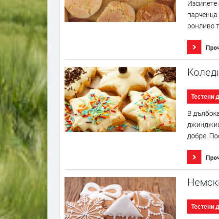
Изсипете 
парченца 
ронливо т
Про
Колед
Тестени 
В дълбока
джинджиф
добре. По
Про
Немск
Тестени 