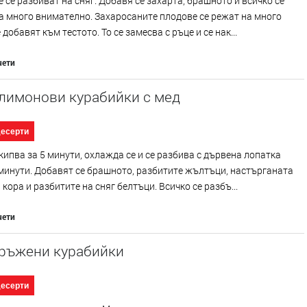
 се разбиват на сняг. Добавя се захарта, брашното и всичко се
 много внимателно. Захаросаните плодове се режат на много
 добавят към тестото. То се замесва с ръце и се нак...
чети
 лимонови курабийки с мед
десерти
кипва за 5 минути, охлажда се и се разбива с дървена лопатка
минути. Добавят се брашното, разбитите жълтъци, настърганата
кора и разбитите на сняг белтъци. Всичко се разбъ...
чети
 ръжени курабийки
десерти