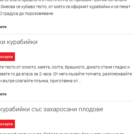
 Омесва се хубаво тесто, от което се оформят курабийки и се пекат
0 градуса до порозовяване.
чети
ки курабийки
десерти
е тесто от олиото, маята, солта, брашното, докато стане гладко и
авете го да втаса за 2 часа. От него късайте топчета, разплесквайте
 и вътре слагайте плънка, приготвена от...
чети
курабийки със захаросани плодове
десерти