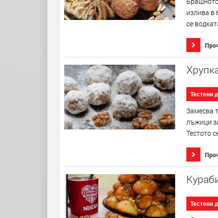
Брашното 
излива в 
се водката
Про
Хрупк
Тестени 
Замесва т
лъжици за
Тестото с
Про
Кураби
Тестени 