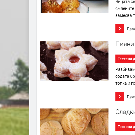
Яйцата се
смлените 
замесва т
Про
Пияни
Тестени 
Разбиваме
содата бр
топка и г
Про
Сладк
Тестени 