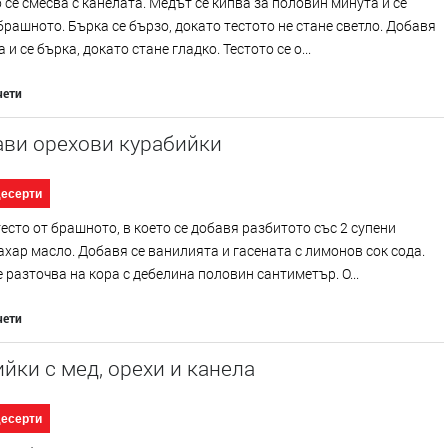
се смесва с канелата. Медът се кипва за половин минута и се
брашното. Бърка се бързо, докато тестото не стане светло. Добавя
 и се бърка, докато стане гладко. Тестото се о...
чети
ави орехови курабийки
десерти
есто от брашното, в което се добавя разбитото със 2 супени
хар масло. Добавя се ванилията и гасената с лимонов сок сода.
е разточва на кора с дебелина половин сантиметър. О...
чети
йки с мед, орехи и канела
десерти