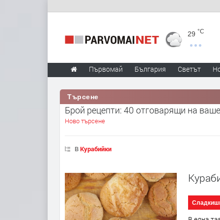
°C
29
Първомай
България
Светът
Н
Търсене
Брой рецепти: 40 отговарящи на ваш
Ново търсене
В
Курабийки
Кураби
Сладкиш
В една та