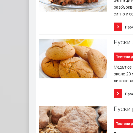
Белтъците
разбърква
ситно и се
Про
Руски
Тестени 
Медът се 
около 20 
лимонова 
Про
Руски
Тестени 