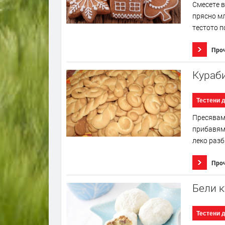
Смесете в
прясно мл
тестото п
Про
Кураб
Тестени 
Пресяваме
прибавям
леко разб
Про
Бели 
Тестени 