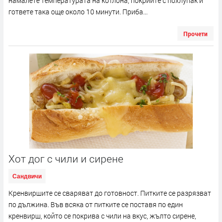
намалете температурата на котлона, покрийте с похлупак и
гответе така още около 10 минути. Приба...
Прочети
Хот дог с чили и сирене
Сандвичи
Кренвиршите се сваряват до готовност. Питките се разрязват
по дължина. Във всяка от питките се поставя по един
кренвирш, който се покрива с чили на вкус, жълто сирене,