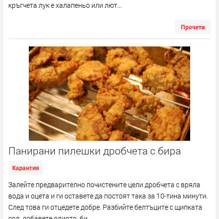
кръгчета лук е халапеньо или лют...
Прочети
Панирани пилешки дробчета с бира
Карантия
Залейте предварително почистените цели дробчета с вряла
вода и оцета и ги оставете да постоят така за 10-тина минути.
След това ги отцедете добре. Разбийте белтъците с щипката
сол, добавете олиото, би...