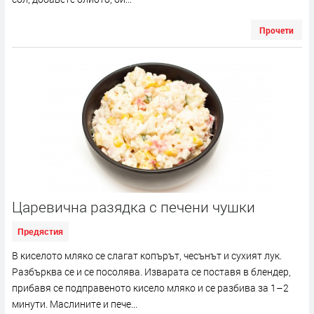
Прочети
Царевична разядка с печени чушки
Предястия
В киселото мляко се слагат копърът, чесънът и сухият лук.
Разбърква се и се посолява. Изварата се поставя в блендер,
прибавя се подправеното кисело мляко и се разбива за 1–2
минути. Маслините и пече...