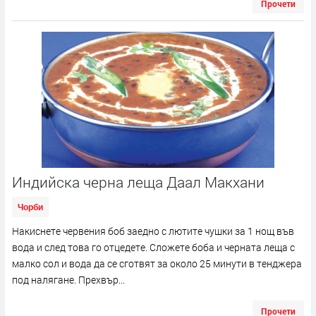
Прочети
Индийска черна леща Даал Макхани
Чорби
Накиснете червения боб заедно с лютите чушки за 1 нощ във
вода и след това го отцедете. Сложете боба и черната леща с
малко сол и вода да се сготвят за около 25 минути в тенджера
под налягане. Прехвър...
Прочети