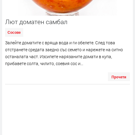
Лют доматен самбал
Сосове
Залейте доматите с вряща вода и ги обелете. След това
отстранете средата заедно със семето и нарежете на ситно
останалата част. Изсипете нарязаните домати в купа,
прибавете солта, чилито, соевия сос и...
Прочети