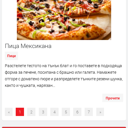
Пица Мексикана
Пици
Разстелете тестото на тънък блат и го поставете в подходяща
форма за печене, посипана с брашно или галета. Намажете
отгоре с доматено пюре и разпределете тънките резени шунка,
както и чушката, нарязан...
Прочети
«
1
2
3
4
5
6
7
»