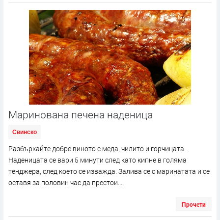
Маринована печена наденица
Свинско
Разбъркайте добре виното с меда, чилито и горчицата.
Наденицата се вари 5 минути след като кипне в голяма
тенджера, след което се изважда. Залива се с маринатата и се
оставя за половин час да престои....
Прочети