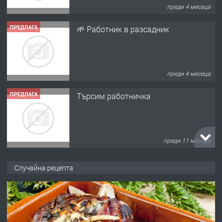
преди 4 месеца
ПРЕДЛАГА
🌱 Работник в разсадник
преди 4 месеца
ПРЕДЛАГА
Търсим работничка
преди 11 месеца
ПРЕДЛАГА
Продава употребявани чисти и
Случайна рецепта
запазени матраци за спални.
преди 1 година