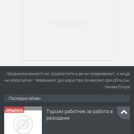
Предназначението на трудностите е да ни предизвикат, а не да
ни обезсърчат. Човешкият дух израства по-високо при сблъсък.
- Уилям Елъри
Последни обяви
ПРЕДЛАГА
Търсим работник за работа в
разсадник