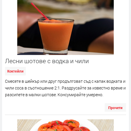
Лесни шотове с водка и чили
Коктейли
Смесете в шейкър или друг продълговат съд с капак водката и
чили соса в съотношение 2:1. Раздрусайте за известно време и
разсипете в малки шотове. Консумирайте умерено.
Прочети