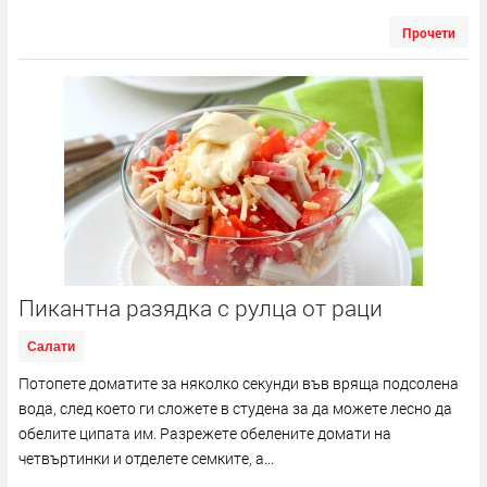
Прочети
Пикантна разядка с рулца от раци
Салати
Потопете доматите за няколко секунди във вряща подсолена
вода, след което ги сложете в студена за да можете лесно да
обелите ципата им. Разрежете обелените домати на
четвъртинки и отделете семките, а...