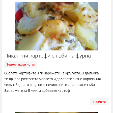
Пикантни картофи с гъби на фурна
Зеленчукови ястия
Обелете картофите и ги нарежете на кръгчета. В дълбока
тенджера разтопете маслото и добавете ситно нарязания
чесън. Веднага след него почистените и нарязани гъби.
Запържете за 5 мин. и добавете картоф...
Прочети