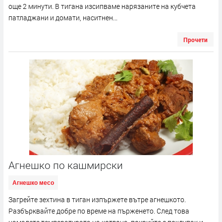
още 2 минути. В тигана изсипваме нарязаните на кубчета
патладжани и домати, наситнен...
Прочети
Агнешко по кашмирски
Агнешко месо
Загрейте зехтина в тиган изпържете вътре агнешкото.
Разбърквайте добре по време на пърженето. След това