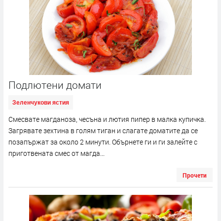
Подлютени домати
Зеленчукови ястия
Смесвате магданоза, чесъна и лютия пипер в малка купичка.
Загрявате зехтина в голям тиган и слагате доматите да се
позапържат за около 2 минути. Обърнете ги и ги залейте с
приготвената смес от магда...
Прочети