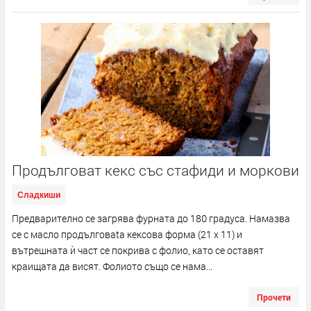
Продълговат кекс със стафиди и моркови
Сладкиши
Предварително се загрява фурната до 180 градуса. Намазва
се с масло продълговаta кексова форма (21 x 11) и
вътрешната ѝ част се покрива с фолио, като се оставят
краищата да висят. Фолиото също се нама...
Прочети