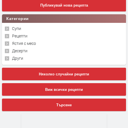
Публикувай нова рецепта
Категории
Супи
Рецепти
Ястия с месо
Десерти
Други
Няколко случайни рецепти
Виж всички рецепти
Търсене