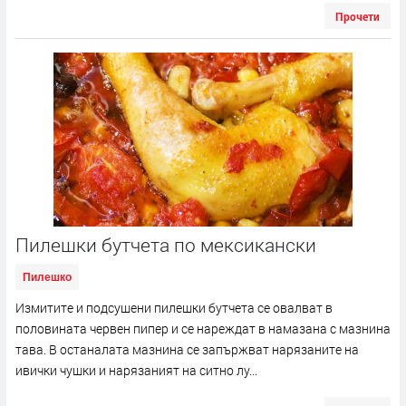
Прочети
Пилешки бутчета по мексикански
Пилешко
Измитите и подсушени пилешки бутчета се овалват в
половината червен пипер и се нареждат в намазана с мазнина
тава. В останалата мазнина се запържват нарязаните на
ивички чушки и нарязаният на ситно лу...