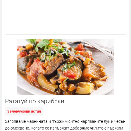
Рататуй по карибски
Зеленчукови ястия
Загряваме мазнината и пържим ситно нарязаните лук и чесън
до омекване. Когато се изпържат добавяме чилито е пържим