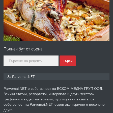
ПРЕДЛАГА
Работа за общи работници
преди 1 година
ПРЕДЛАГА
Първи поход "По стъпките на Ангел
Войвода"
Пълнен бут от сърна
преди 1 година
Търси
ПРЕДЛАГА
Монтажник на малки детайли за
За Parvomai.NET
медицинската индустрия
Parvomai.NET е собственост на ЕСКОМ МЕДИА ГРУП ООД.
Всички статии, репортажи, интервюта и други текстови,
преди 1 година
графични и видео материали, публикувани в сайта, са
собственост на Parvomai.NET, освен ако изрично е посочено
ПРЕДЛАГА
Уроци по Математика
друго.