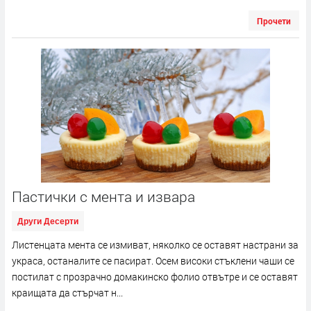
Прочети
Пастички с мента и извара
Други Десерти
Листенцата мента се измиват, няколко се оставят настрани за
украса, останалите се пасират. Осем високи стъклени чаши се
постилат с прозрачно домакинско фолио отвътре и се оставят
краищата да стърчат н...