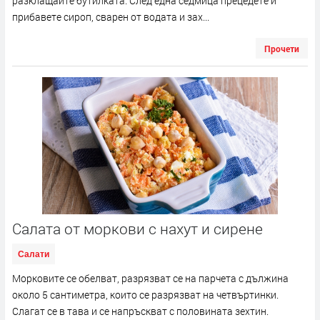
разклащайте бутилката. След една седмица прецедете и
прибавете сироп, сварен от водата и зах...
Прочети
Салата от моркови с нахут и сирене
Салати
Морковите се обелват, разрязват се на парчета с дължина
около 5 сантиметра, които се разрязват на четвъртинки.
Слагат се в тава и се напръскват с половината зехтин.