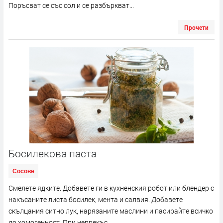
Поръсват се със сол и се разбъркват...
Прочети
Босилекова паста
Сосове
Смелете ядките. Добавете ги в кухненския робот или блендер с
накъсаните листа босилек, мента и салвия. Добавете
скълцания ситно лук, нарязаните маслини и пасирайте всичко
до хомогенност. При непрекъс...