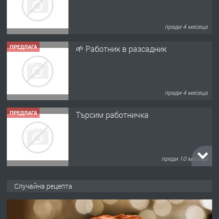
преди 4 месеца
ПРЕДЛАГА
🌱 Работник в разсадник
преди 4 месеца
ПРЕДЛАГА
Търсим работничка
преди 10 месеца
ПРЕДЛАГА
Продава употребявани чисти и
Случайна рецепта
запазени матраци за спални.