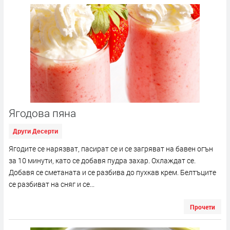
Ягодова пяна
Други Десерти
Ягодите се нарязват, пасират се и се загряват на бавен огън
за 10 минути, като се добавя пудра захар. Охлаждат се.
Добавя се сметаната и се разбива до пухкав крем. Белтъците
се разбиват на сняг и се...
Прочети