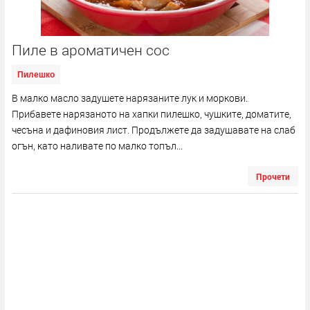
Пиле в ароматичен сос
Пилешко
В малко масло задушете нарязаните лук и моркови.
Прибавете нарязаното на хапки пилешко, чушките, доматите,
чесъна и дафиновия лист. Продължете да задушавате на слаб
огън, като наливате по малко топъл...
Прочети