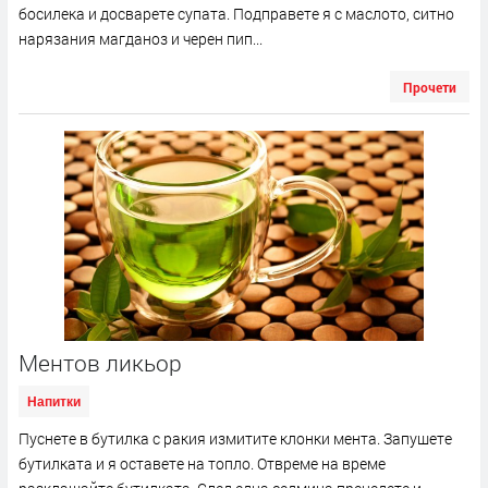
босилека и досварете супата. Подправете я с маслото, ситно
нарязания магданоз и черен пип...
Прочети
Ментов ликьор
Напитки
Пуснете в бутилка с ракия измитите клонки мента. Запушете
бутилката и я оставете на топло. Отвреме на време