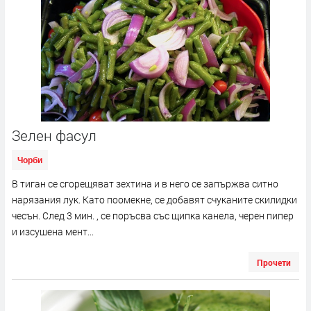
Зелен фасул
Чорби
В тиган се сгорещяват зехтина и в него се запържва ситно
нарязания лук. Като поомекне, се добавят счуканите скилидки
чесън. След 3 мин. , се поръсва със щипка канела, черен пипер
и изсушена мент...
Прочети