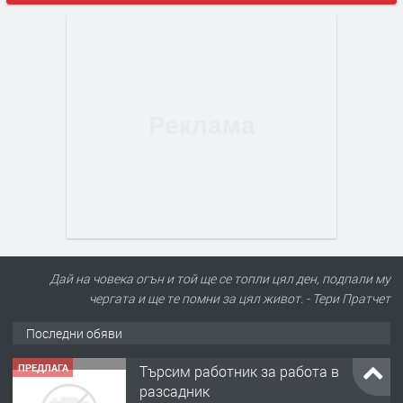
Дай на човека огън и той ще се топли цял ден, подпали му
чергата и ще те помни за цял живот. - Тери Пратчет
Последни обяви
ПРЕДЛАГА
Търсим работник за работа в
разсадник