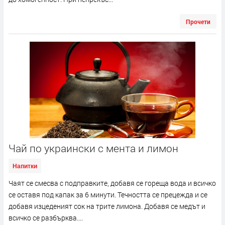
Прочети
Чай по украински с мента и лимон
Напитки
Чаят се смесва с подправките, добавя се гореща вода и всичко
се оставя под капак за 6 минути. Течността се прецежда и се
добавя изцеденият сок на трите лимона. Добавя се медът и
всичко се разбърква....