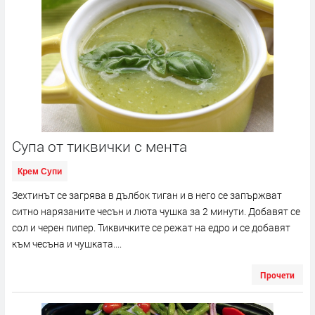
Супа от тиквички с мента
Крем Супи
Зехтинът се загрява в дълбок тиган и в него се запържват
ситно нарязаните чесън и люта чушка за 2 минути. Добавят се
сол и черен пипер. Тиквичките се режат на едро и се добавят
към чесъна и чушката....
Прочети