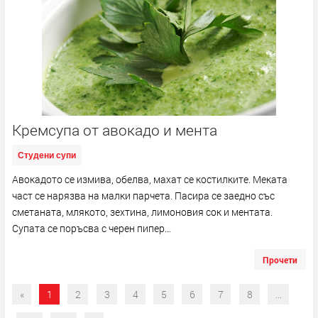
Кремсупа от авокадо и мента
Студени супи
Авокадото се измива, обелва, махат се костилките. Меката
част се нарязва на малки парчета. Пасира се заедно със
сметаната, млякото, зехтина, лимоновия сок и ментата.
Супата се поръсва с черен пипер...
Прочети
«
1
2
3
4
5
6
7
8
...