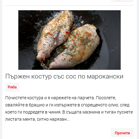
Пържен костур със сос по марокански
Риба
Почистете костура и я нарежете на парчета. Посолете,
оваляйте в брашно и ги изпържете в сгорещеното олио, след
което ги подредете в чиния. В същата мазнина и тиган пуснете
листата мента, ситно нарязан...
Прочети