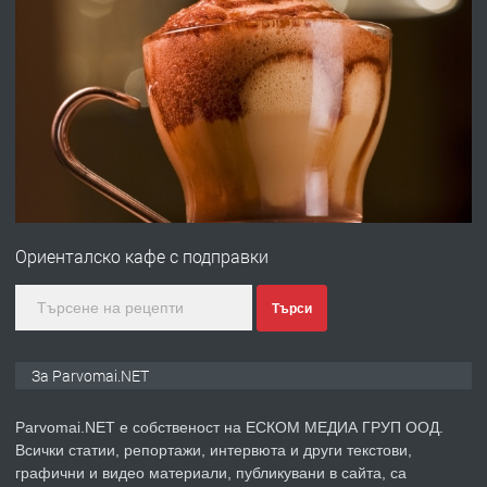
преди 1 година
ПРЕДЛАГА
Работа за общи работници
преди 1 година
ПРЕДЛАГА
Първи поход "По стъпките на Ангел
Войвода"
Ориенталско кафе с подправки
преди 1 година
Търси
ПРЕДЛАГА
Монтажник на малки детайли за
За Parvomai.NET
медицинската индустрия
Parvomai.NET е собственост на ЕСКОМ МЕДИА ГРУП ООД.
Всички статии, репортажи, интервюта и други текстови,
преди 1 година
графични и видео материали, публикувани в сайта, са