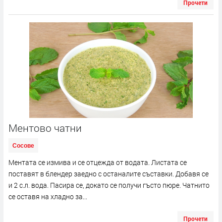
Прочети
Ментово чатни
Сосове
Ментата се измива и се отцежда от водата. Листата се
поставят в блендер заедно с останалите съставки. Добавя се
и 2 с.л. вода. Пасира се, докато се получи гъсто пюре. Чатнито
се оставя на хладно за...
Прочети