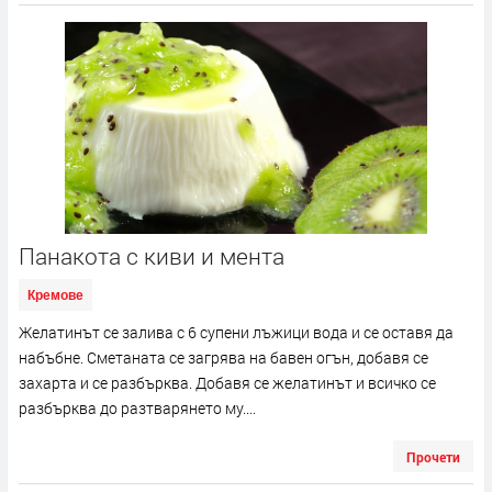
Панакота с киви и мента
Кремове
Желатинът се залива с 6 супени лъжици вода и се оставя да
набъбне. Сметаната се загрява на бавен огън, добавя се
захарта и се разбърква. Добавя се желатинът и всичко се
разбърква до разтварянето му....
Прочети