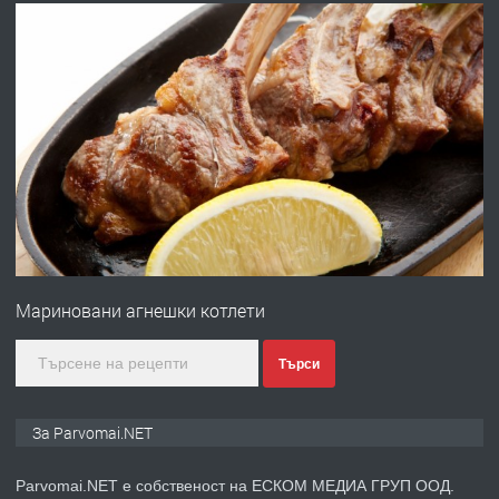
преди 1 година
ПРЕДЛАГА
Работа за общи работници
преди 1 година
ПРЕДЛАГА
Първи поход "По стъпките на Ангел
Войвода"
Мариновани агнешки котлети
преди 1 година
Търси
ПРЕДЛАГА
Монтажник на малки детайли за
медицинската индустрия
За Parvomai.NET
Parvomai.NET е собственост на ЕСКОМ МЕДИА ГРУП ООД.
преди 1 година