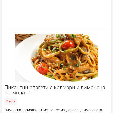
Пикантни спагети с калмари и лимонена
гремолата
Паста
Лимонена гремолата: Смесват се магданозът, лимоновата