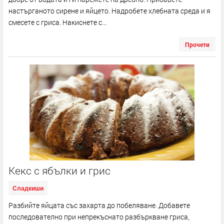
настърганото сирене и яйцето. Надробете хлебната среда и я
смесете с гриса. Накиснете с...
Прочети
Кекс с ябълки и грис
Сладкиши
Разбийте яйцата със захарта до побеляване. Добавете
последователно при непрекъснато разбъркване гриса,