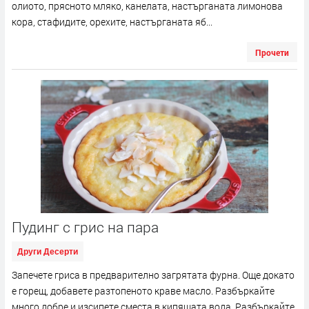
олиото, прясното мляко, канелата, настърганата лимонова
кора, стафидите, орехите, настърганата яб...
Прочети
Пудинг с грис на пара
Други Десерти
Запечете гриса в предварително загрятата фурна. Още докато
е горещ, добавете разтопеното краве масло. Разбъркайте
много добре и изсипете сместа в кипящата вода. Разбъркайте,