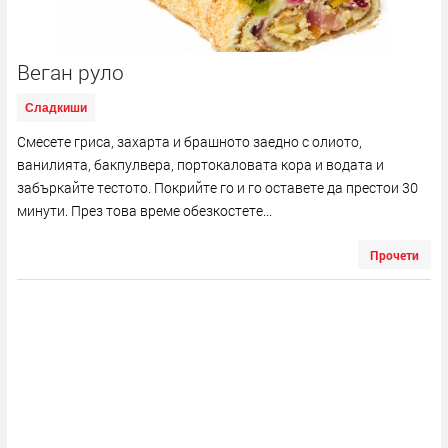
Веган руло
Сладкиши
Смесете гриса, захарта и брашното заедно с олиото,
ванилията, бакпулвера, портокаловата кора и водата и
забъркайте тестото. Покрийте го и го оставете да престои 30
минути. През това време обезкостете...
Прочети