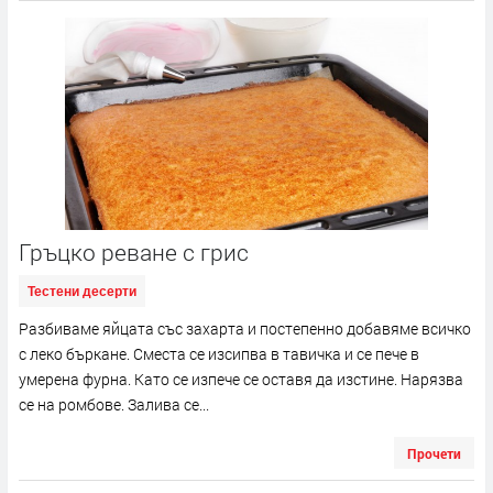
Гръцко реване с грис
Тестени десерти
Разбиваме яйцата със захарта и постепенно добавяме всичко
с леко бъркане. Сместа се изсипва в тавичка и се пече в
умерена фурна. Като се изпече се оставя да изстине. Нарязва
се на ромбове. Залива се...
Прочети