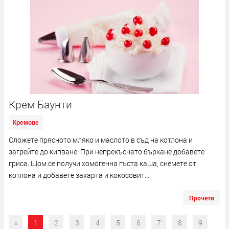
Крем Баунти
Кремове
Сложете прясното мляко и маслото в съд на котлона и
загрейте до кипване. При непрекъснато бъркане добавете
гриса. Щом се получи хомогенна гъста каша, снемете от
котлона и добавете захарта и кокосовит...
Прочети
«
1
2
3
4
5
6
7
8
9