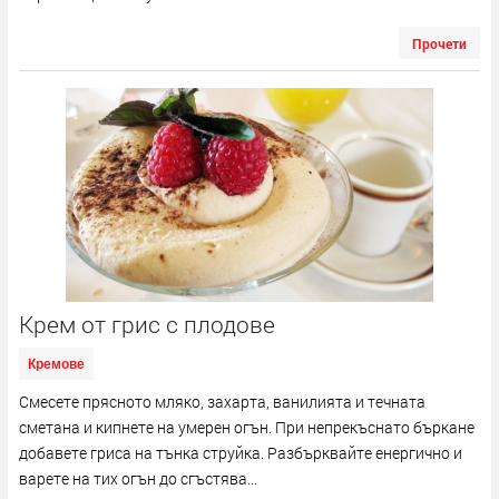
Прочети
Крем от грис с плодове
Кремове
Смесете прясното мляко, захарта, ванилията и течната
сметана и кипнете на умерен огън. При непрекъснато бъркане
добавете гриса на тънка струйка. Разбърквайте енергично и
варете на тих огън до сгъстява...