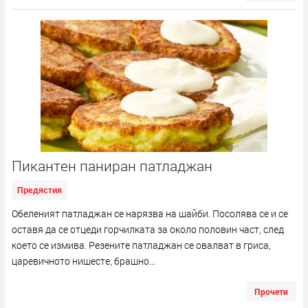
Пикантен паниран патладжан
Предястия
Обеленият патладжан се нарязва на шайби. Посолява се и се
оставя да се отцеди горчилката за около половин част, след
което се измива. Резените патладжан се овалват в гриса,
царевичното нишесте, брашно...
Прочети