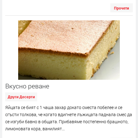
Прочети
Вкусно реване
Други Десерти
Яйцата се бият с 1 чаша захар докато сместа побелее и се
сгъсти толкова, че когато вдигнете лъжицата паднала смес да
се изгуби бавно в общата. Прибавяме постепенно брашното,
лимоновата кора, ванилият...