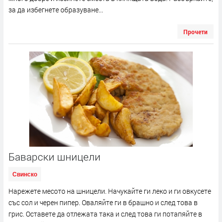
за да избегнете образуване...
Прочети
Баварски шницели
Свинско
Нарежете месото на шницели. Начукайте ги леко и ги овкусете
със сол и черен пипер. Оваляйте ги в брашно и след това в
грис. Оставете да отлежата така и след това ги потапяйте в