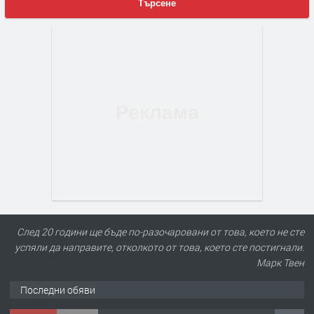
Търсене
След 20 години ще бъде по-разочаровани от това, което не сте
успяли да направите, отколкото от това, което сте постигнали.
Марк Твен
Последни обяви
ПРЕДЛАГА
Търсим работник за работа в