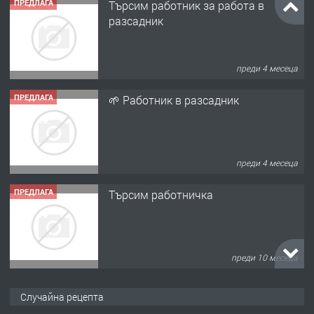
разсадник
преди 4 месеца
ПРЕДЛАГА
🌱 Работник в разсадник
преди 4 месеца
ПРЕДЛАГА
Търсим работничка
преди 10 месеца
ПРЕДЛАГА
Продава употребявани чисти и
запазени матраци за спални.
Случайна рецепта