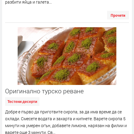
разбити яйца и галета...
Прочети
Оригинално турско реване
Тестени десерти
Добре е първо да приготвите сиропа, за да има време да се
охлади. Смесете водата и захарта и кипнете. Варете сиропа 5
минути на умерен огън, добавете лимона, нарязан на филии и
варете още 3 минути. Св...