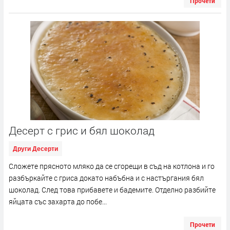
Прочети
Десерт с грис и бял шоколад
Други Десерти
Сложете прясното мляко да се сгорещи в съд на котлона и го
разбъркайте с гриса докато набъбна и с настъргания бял
шоколад. След това прибавете и бадемите. Отделно разбийте
яйцата със захарта до побе...
Прочети