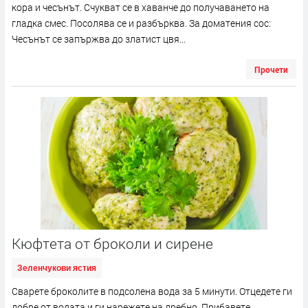
кора и чесънът. Счукват се в хаванче до получаването на
гладка смес. Посолява се и разбърква. За доматения сос:
Чесънът се запържва до златист цвя...
Прочети
Кюфтета от броколи и сирене
Зеленчукови ястия
Сварете броколите в подсолена вода за 5 минути. Отцедете ги
добре от водата и ги нарежете на дребно. Прибавете