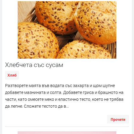
Хлебчета със сусам
Хляб
Разтворете маята във водата със захарта и щом шупне
добавете мазнината и солта. Добавете гриса и брашното на
части, като омесете меко и еластично тесто, което не трябва
да лепне. Сложете тестото да в...
Прочети