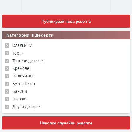
Публикувай нова рецепта
Категории в Десерти
Сладкиши
Торти
Тестени десерти
Кремове
Палачинки
Бутер Тесто
Баници
Сладко
Други Десерти
Няколко случайни рецепти