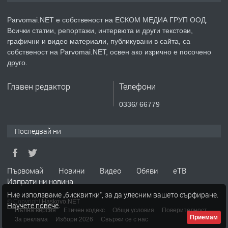
Parvomai.NET е собственост на ЕСКОМ МЕДИА ГРУП ООД.
Всички статии, репортажи, интервюта и други текстови,
преди 1 година
графични и видео материали, публикувани в сайта, са
собственост на Parvomai.NET, освен ако изрично е посочено
ПРЕДЛАГА
Уроци по Математика
друго.
Главен редактор
Телефони
преди 1 година
0336/ 66779
ПРЕДЛАГА
Продавам апартамент - гр.
Последвай ни
Първомай
преди 1 година
Първомай
Новини
Видео
Обяви
еТВ
Изпрати ни новина
ТЪРСИ
Търсим работник
Ние използваме „бисквитки“, за да улесним вашето сърфиране.
© Copyright
Haskovo.NET
Научете повече
.
Пълна версия
Етичен кодекс
Общи условия
Поверителност
Приемам
За реклама
Избори 2026
Свържи се с нас