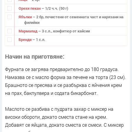
Орехи пекан
– 1/2 ч.ч. (50 г)
Ябълки
– 2 бр, почистени от семенната част и нарязани на
филийки
Мармалад
– 3 с.л., конфитюр от кайсии
Бренди
– 1 с.л.
Начин на приготвяне
Фурната се загрява предварително до 180 градуса.
Намазва се с масло форма за печене на торта (23 см).
Брашното се пресява и се разбърква с яйчения крем
на прах, бакпулвера и содата бикарбонат.
Маслото се разбива с пудрата захар с миксер на
високи обороти, докато сместа стане на крем.
Добавят се яйцата, докато сместа се смеси. С миксер