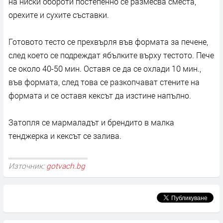
на ниски обороти постепенно се размесва сместа,
орехите и сухите съставки.
Готовото тесто се прехвърля във формата за печене,
след което се подреждат ябълките върху тестото. Пече
се около 40-50 мин. Оставя се да се охлади 10 мин.,
във формата, след това се разкопчават стените на
формата и се оставя кексът да изстине напълно.
Затопля се мармаладът и брендито в малка
тенджерка и кексът се залива.
Източник:
gotvach.bg