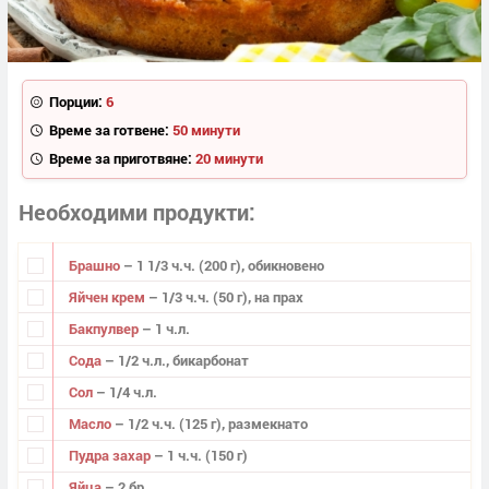
Порции:
6
Време за готвене:
50 минути
Време за приготвяне:
20 минути
Необходими продукти
Брашно
– 1 1/3 ч.ч. (200 г), обикновено
Яйчен крем
– 1/3 ч.ч. (50 г), на прах
Бакпулвер
– 1 ч.л.
Сода
– 1/2 ч.л., бикарбонат
Сол
– 1/4 ч.л.
Масло
– 1/2 ч.ч. (125 г), размекнато
Пудра захар
– 1 ч.ч. (150 г)
Яйца
– 2 бр.