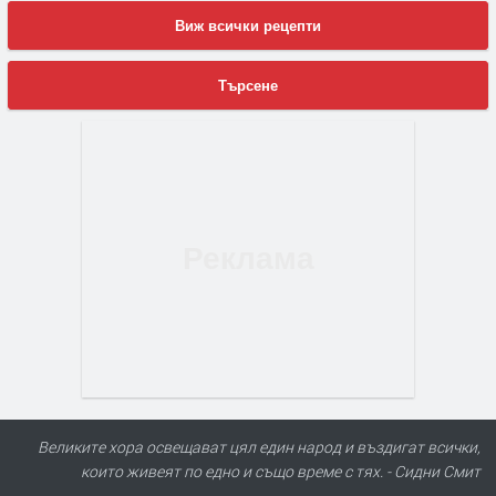
Виж всички рецепти
Търсене
Великите хора освещават цял един народ и въздигат всички,
които живеят по едно и също време с тях. - Сидни Смит