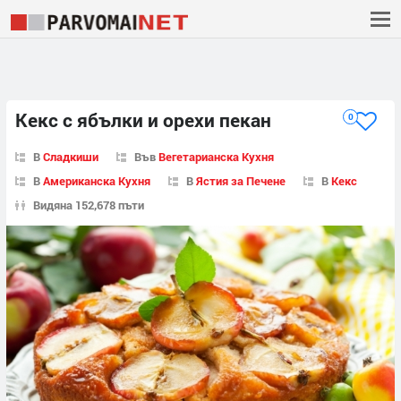
Кекс с ябълки и орехи пекан
0
В
Сладкиши
Във
Вегетарианска Кухня
В
Американска Кухня
В
Ястия за Печене
В
Кекс
Видяна 152,678 пъти