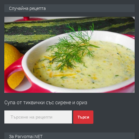
ПРЕДЛАГА
Продава употребявани чисти и
Случайна рецепта
запазени матраци за спални.
преди 1 година
ПРЕДЛАГА
Работа за общи работници
преди 1 година
ПРЕДЛАГА
Първи поход "По стъпките на Ангел
Войвода"
Супа от тиквички със сирене и ориз
преди 1 година
Търси
ПРЕДЛАГА
Монтажник на малки детайли за
За Parvomai.NET
медицинската индустрия