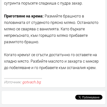
сутринта поръсете сладкиша с пудра захар.
Приготвяне на крема:
Размийте брашното в
половината от студеното прясно мляко. Останалото
мляко се сварява с ванилията. Като бъркате
непрекъснато, към горещото мляко прибавете
размитото брашно.
Когато кремът се сгъсти достатъчно го оставете на
хладно място. Разбийте маслото и захарта с миксер
до побеляване и го прибавете към останалия крем.
Източник:
gotvach.bg