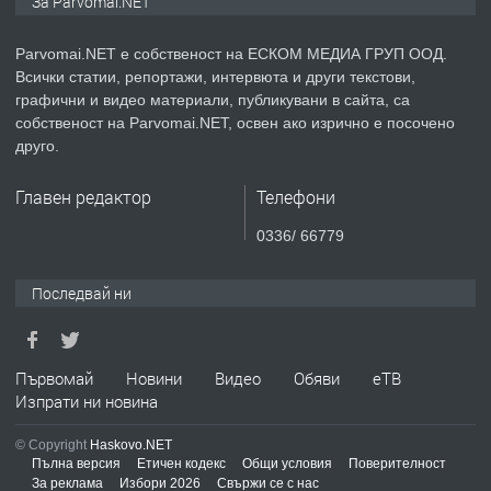
За Parvomai.NET
медицинската индустрия
Parvomai.NET е собственост на ЕСКОМ МЕДИА ГРУП ООД.
Всички статии, репортажи, интервюта и други текстови,
преди 1 година
графични и видео материали, публикувани в сайта, са
собственост на Parvomai.NET, освен ако изрично е посочено
ПРЕДЛАГА
Уроци по Математика
друго.
Главен редактор
Телефони
преди 1 година
0336/ 66779
ПРЕДЛАГА
Продавам апартамент - гр.
Последвай ни
Първомай
преди 1 година
Първомай
Новини
Видео
Обяви
еТВ
Изпрати ни новина
ТЪРСИ
Търсим работник
© Copyright
Haskovo.NET
Пълна версия
Етичен кодекс
Общи условия
Поверителност
За реклама
Избори 2026
Свържи се с нас