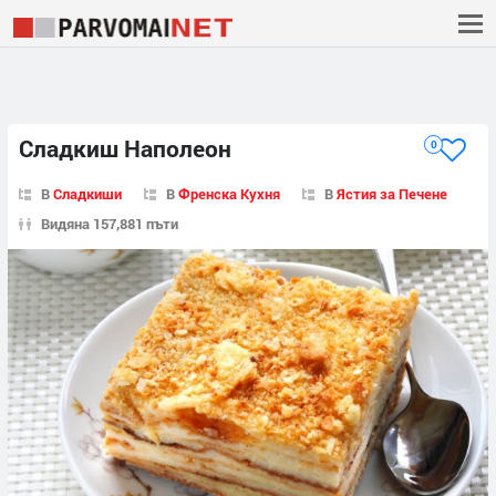
Сладкиш Наполеон
0
В
Сладкиши
В
Френска Кухня
В
Ястия за Печене
Видяна 157,881 пъти