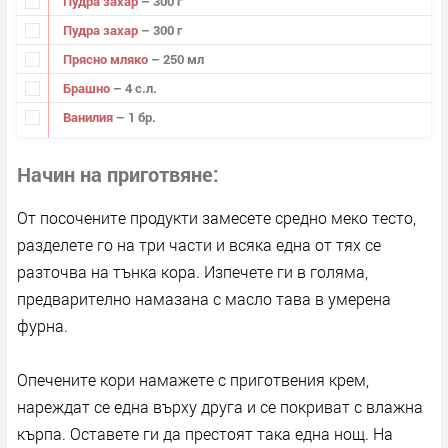
Пудра захар
– 300 г
Пудра захар
– 300 г
Прясно мляко
– 250 мл
Брашно
– 4 с.л.
Ванилия
– 1 бр.
Начин на приготвяне
От посочените продукти замесете средно меко тесто,
разделете го на три части и всяка една от тях се
разточва на тънка кора. Изпечете ги в голяма,
предварително намазана с масло тава в умерена
фурна.
Опечените кори намажете с приготвения крем,
нареждат се една върху друга и се покриват с влажна
кърпа. Оставете ги да престоят така една нощ. На