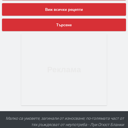
Виж всички рецепти
Търсене
Малко са умовете, загинали от износване; по-голямата част от
тях ръждясват от неупотреба - Луи Огюст Бланки