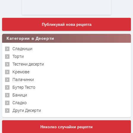
Публикувай нова рецепта
Категории в Десерти
Сладкиши
Торти
Тестени десерти
Кремове
Палачинки
Бутер Тесто
Баници
Сладко
Други Десерти
Няколко случайни рецепти