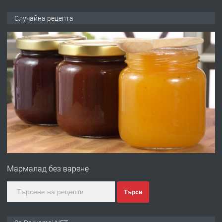
ПРЕДЛАГА
Продава употребявани чисти и
Случайна рецепта
запазени матраци за спални.
преди 1 година
ПРЕДЛАГА
Работа за общи работници
преди 1 година
ПРЕДЛАГА
Първи поход "По стъпките на Ангел
Войвода"
Мармалад без варене
преди 1 година
Търси
ПРЕДЛАГА
Монтажник на малки детайли за