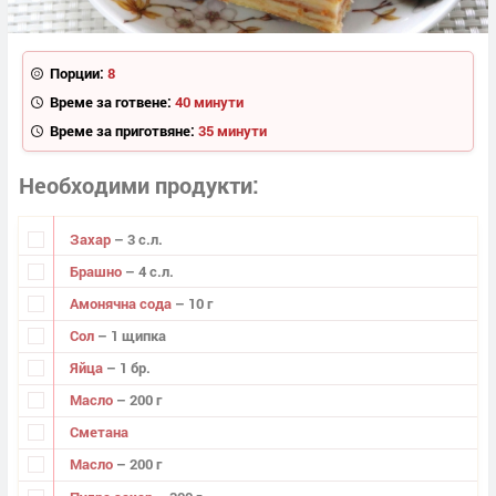
Порции:
8
Време за готвене:
40 минути
Време за приготвяне:
35 минути
Необходими продукти
Захар
– 3 с.л.
Брашно
– 4 с.л.
Амонячна сода
– 10 г
Сол
– 1 щипка
Яйца
– 1 бр.
Масло
– 200 г
Сметана
Масло
– 200 г