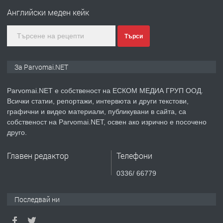
Войвода"
Английски меден кейк
преди 1 година
Търси
ПРЕДЛАГА
Монтажник на малки детайли за
За Parvomai.NET
медицинската индустрия
Parvomai.NET е собственост на ЕСКОМ МЕДИА ГРУП ООД.
Всички статии, репортажи, интервюта и други текстови,
преди 1 година
графични и видео материали, публикувани в сайта, са
собственост на Parvomai.NET, освен ако изрично е посочено
ПРЕДЛАГА
Уроци по Математика
друго.
Главен редактор
Телефони
преди 1 година
0336/ 66779
ПРЕДЛАГА
Продавам апартамент - гр.
Последвай ни
Първомай