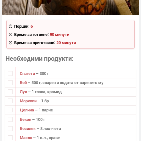
Порции:
6
Време за готвене:
90 минути
Време за приготвяне:
20 минути
Необходими продукти
Спагети
– 300 г
Боб
– 500 г, сварен и водата от варенето му
Лук
– 1 глава, кромид
Моркови
– 1 бр.
Целина
– 1 парче
Бекон
– 100 г
Босилек
– 8 листчета
Масло
– 1 с.л., краве