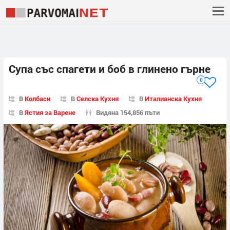
Супа със спагети и боб в глинено гърне
0
В
Колбаси
В
Селска Кухня
В
Италианска Кухня
В
Ястия за Варене
Видяна 154,856 пъти