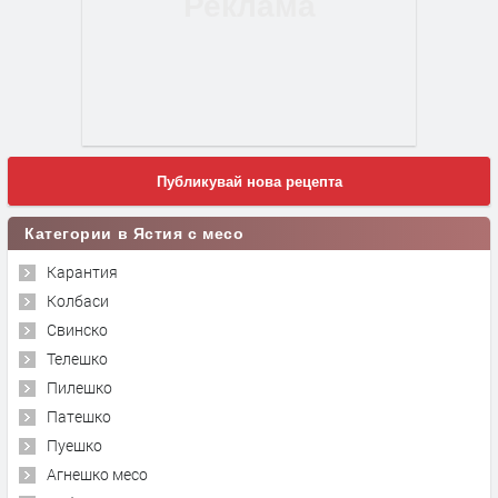
Публикувай нова рецепта
Категории в Ястия с месо
Карантия
Колбаси
Свинско
Телешко
Пилешко
Патешко
Пуешко
Агнешко месо