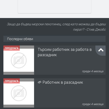
Защо да бъдеш морски пехотинец, след като можеш да бъдеш
пират? - Стив Джобс
Последни обяви
ПРЕДЛАГА
Търсим работник за работа в
разсадник
преди 4 месеца
ПРЕДЛАГА
🌱 Работник в разсадник
преди 4 месеца