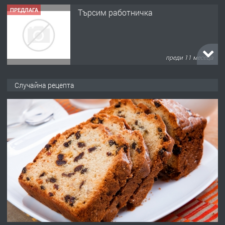
ПРЕДЛАГА
Търсим работничка
преди 11 месеца
ПРЕДЛАГА
Продава употребявани чисти и
Случайна рецепта
запазени матраци за спални.
преди 1 година
ПРЕДЛАГА
Работа за общи работници
преди 1 година
ПРЕДЛАГА
Първи поход "По стъпките на Ангел