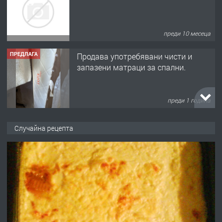
преди 10 месеца
ПРЕДЛАГА
Продава употребявани чисти и
запазени матраци за спални.
преди 1 година
ПРЕДЛАГА
Работа за общи работници
Случайна рецепта
преди 1 година
ПРЕДЛАГА
Първи поход "По стъпките на Ангел
Войвода"