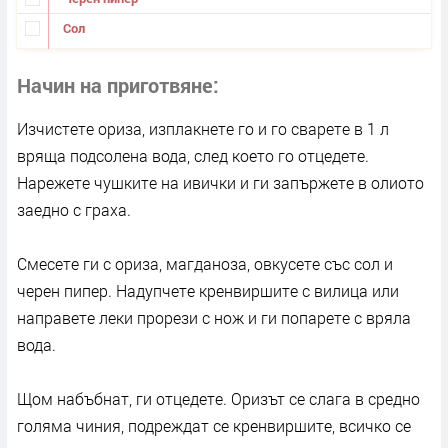
Сол
Начин на приготвяне
Изчистете ориза, изплакнете го и го сварете в 1 л
вряща подсолена вода, след което го отцедете.
Нарежете чушките на ивички и ги запържете в олиото
заедно с граха.
Смесете ги с ориза, магданоза, овкусете със сол и
черен пипер. Надупчете кренвиршите с вилица или
направете леки прорези с нож и ги попарете с вряла
вода.
Щом набъбнат, ги отцедете. Оризът се слага в средно
голяма чиния, подреждат се кренвиршите, всичко се