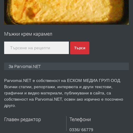
преди 1 година
ПРЕДЛАГА
Монтажник на малки детайли за
медицинската индустрия
Мъжки крем карамел
преди 1 година
Търси
ПРЕДЛАГА
Уроци по Математика
За Parvomai.NET
Parvomai.NET е собственост на ЕСКОМ МЕДИА ГРУП ООД.
Всички статии, репортажи, интервюта и други текстови,
преди 1 година
графични и видео материали, публикувани в сайта, са
собственост на Parvomai.NET, освен ако изрично е посочено
ПРЕДЛАГА
Продавам апартамент - гр.
друго.
Първомай
Главен редактор
Телефони
преди 1 година
0336/ 66779