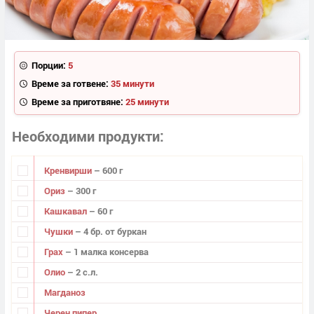
Порции:
5
Време за готвене:
35 минути
Време за приготвяне:
25 минути
Необходими продукти
Кренвирши
– 600 г
Ориз
– 300 г
Кашкавал
– 60 г
Чушки
– 4 бр. от буркан
Грах
– 1 малка консерва
Олио
– 2 с.л.
Магданоз
Черен пипер