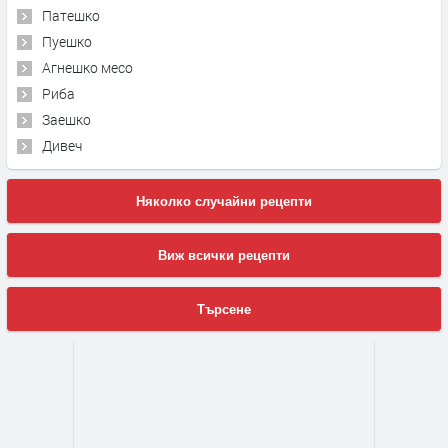
Патешко
Пуешко
Агнешко месо
Риба
Заешко
Дивеч
Няколко случайни рецепти
Виж всички рецепти
Търсене