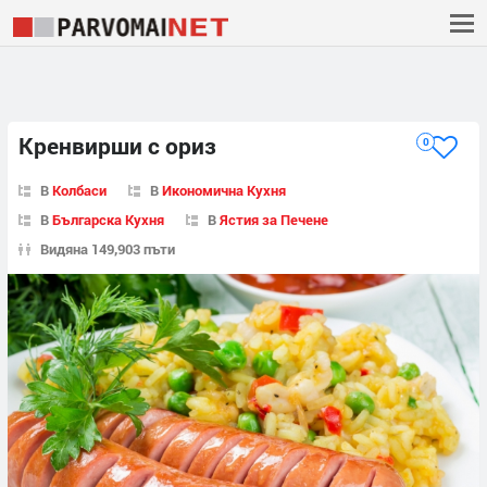
Кренвирши с ориз
0
В
Колбаси
В
Икономична Кухня
В
Българска Кухня
В
Ястия за Печене
Видяна 149,903 пъти