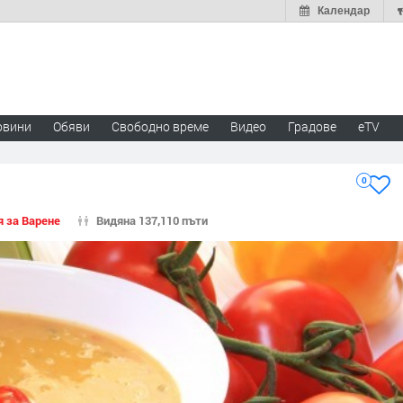
Календар
овини
Обяви
Свободно време
Видео
Градове
eTV
0
я за Варене
Видяна 137,110 пъти