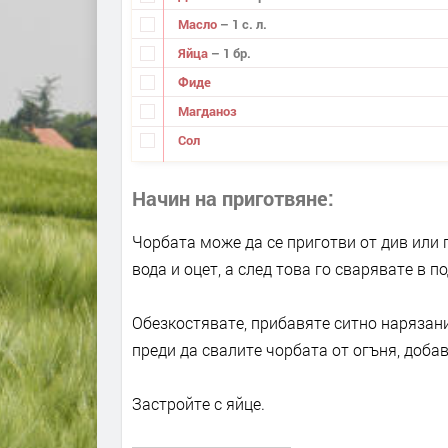
Масло
– 1 с. л.
Яйца
– 1 бр.
Фиде
Магданоз
Сол
Начин на приготвяне
Чорбата може да се приготви от див или п
вода и оцет, а след това го сварявате в п
Обезкостявате, прибавяте ситно нарязани
преди да свалите чорбата от огъня, доба
Застройте с яйце.