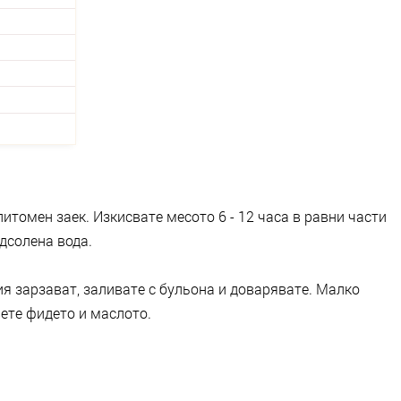
итомен заек. Изкисвате месото 6 - 12 часа в равни части
одсолена вода.
я зарзават, заливате с бульона и доварявате. Малко
вете фидето и маслото.