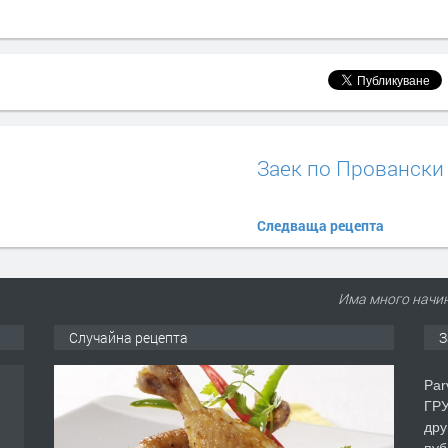
Заек по Провански
Следваща рецепта
Има много начин
Случайна рецепта
З
Par
ГРУ
дру
пуб