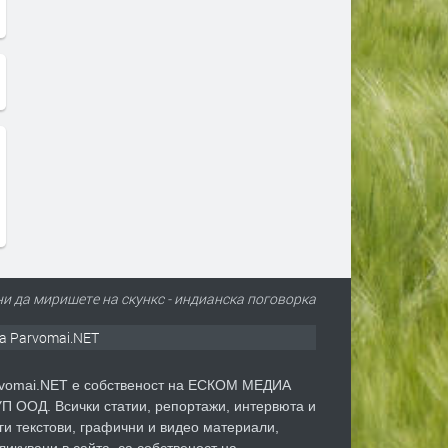
и да миришете на скункс - индианска поговорка
а Parvomai.NET
vomai.NET е собственост на ЕСКОМ МЕДИА
П ООД. Всички статии, репортажи, интервюта и
ги текстови, графични и видео материали,
ликувани в сайта, са собственост на