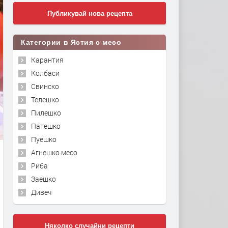
Публикувай нова рецепта
Категории в Ястия с месо
Карантия
Колбаси
Свинско
Телешко
Пилешко
Патешко
Пуешко
Агнешко месо
Риба
Заешко
Дивеч
Няколко случайни рецепти