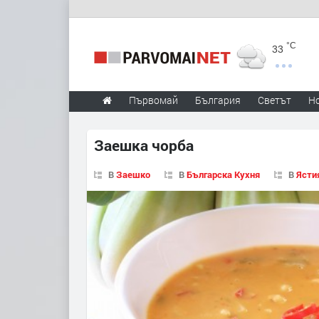
°C
33
Първомай
България
Светът
Н
Заешка чорба
В
Заешко
В
Българска Кухня
В
Ясти