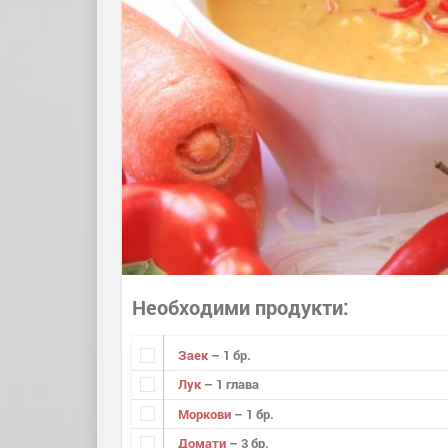
Необходими продукти
Заек
– 1 бр.
Лук
– 1 глава
Моркови
– 1 бр.
Домати
– 3 бр.