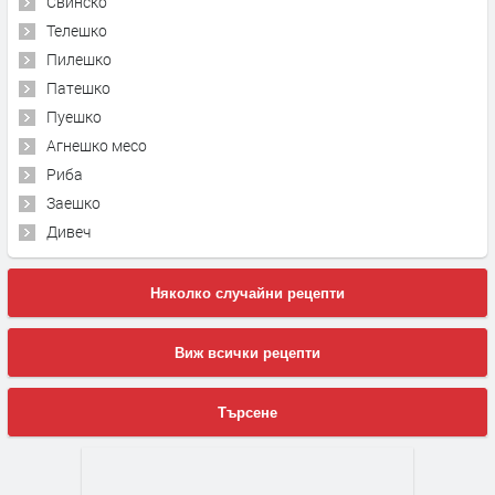
Свинско
Телешко
Пилешко
Патешко
Пуешко
Агнешко месо
Риба
Заешко
Дивеч
Няколко случайни рецепти
Виж всички рецепти
Търсене