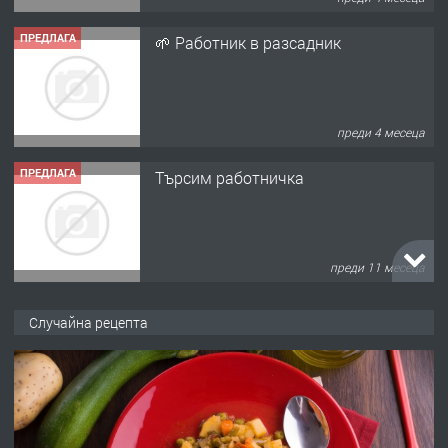
ПРЕДЛАГА
🌱 Работник в разсадник
преди 4 месеца
ПРЕДЛАГА
Търсим работничка
преди 11 месеца
ПРЕДЛАГА
Продава употребявани чисти и
Случайна рецепта
запазени матраци за спални.
преди 1 година
ПРЕДЛАГА
Работа за общи работници