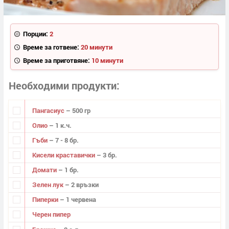
Порции:
2
Време за готвене:
20 минути
Време за приготвяне:
10 минути
Необходими продукти
Пангасиус
– 500 гр
Олио
– 1 к.ч.
Гъби
– 7 - 8 бр.
Кисели краставички
– 3 бр.
Домати
– 1 бр.
Зелен лук
– 2 връзки
Пиперки
– 1 червена
Черен пипер