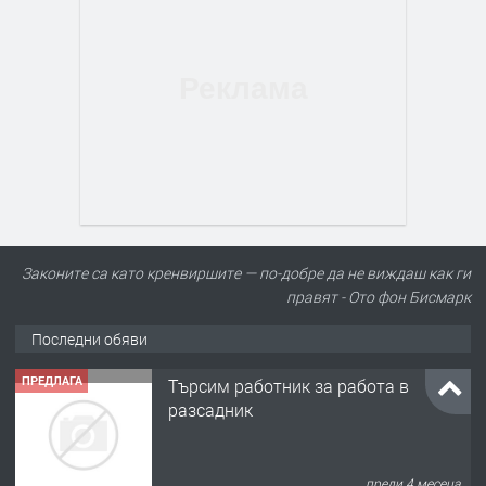
Законите са като кренвиршите — по-добре да не виждаш как ги
правят - Ото фон Бисмарк
Последни обяви
ПРЕДЛАГА
Търсим работник за работа в
разсадник
преди 4 месеца