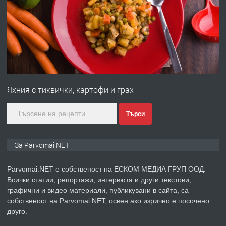
преди 1 година
ПРЕДЛАГА
Първи поход "По стъпките на Ангел
Войвода"
Яхния с тиквички, картофи и грах
преди 1 година
Търси
ПРЕДЛАГА
Монтажник на малки детайли за
За Parvomai.NET
медицинската индустрия
Parvomai.NET е собственост на ЕСКОМ МЕДИА ГРУП ООД.
Всички статии, репортажи, интервюта и други текстови,
преди 1 година
графични и видео материали, публикувани в сайта, са
собственост на Parvomai.NET, освен ако изрично е посочено
ПРЕДЛАГА
Уроци по Математика
друго.