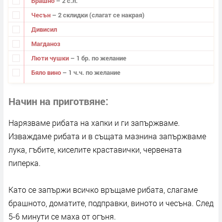
Брашно
– 2 с.л.
Чесън
– 2 склидки (слагат се накрая)
Дивисил
Магданоз
Люти чушки
– 1 бр. по желание
Бяло вино
– 1 ч.ч. по желание
Начин на приготвяне
Нарязваме рибата на хапки и ги запържваме.
Изваждаме рибата и в същата мазнина запържваме
лука, гъбите, киселите краставички, червената
пиперка.
Като се запържи всичко връщаме рибата, слагаме
брашното, доматите, подправки, виното и чесъна. След
5-6 минути се маха от огъня.