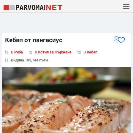
Кебап от пангасиус
0
В
Риба
В
Ястия за Пържене
В
Кебап
Видяна 183,744 пъти