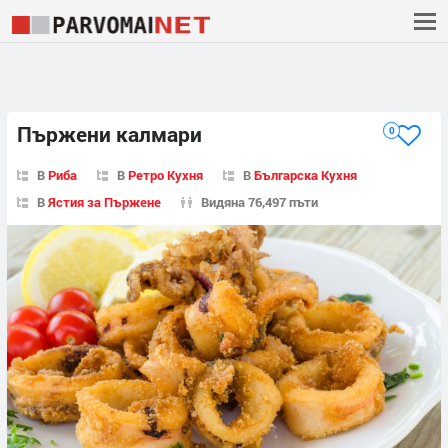
Пържени калмари
0
В
Риба
В
Ретро Кухня
В
Българска Кухня
В
Ястия за Пържене
Видяна 76,497 пъти