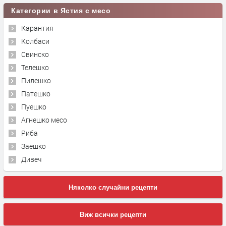
Категории в Ястия с месо
Карантия
Колбаси
Свинско
Телешко
Пилешко
Патешко
Пуешко
Агнешко месо
Риба
Заешко
Дивеч
Няколко случайни рецепти
Виж всички рецепти