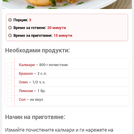
Порции:
3
Време за готвене:
20 минути
Време за приготвяне:
15 минути
Необходими продукти
Калмари
– 800 г почистени
Брашно
– 2 с.л.
Олио
– 1/2 ч.ч.
Лимони
– 1 бр.
Сол
– на вкус
Начин на приготвяне
Измийте почистените калмари и ги нарежете на