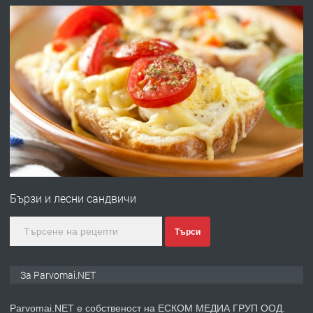
преди 1 година
ПРЕДЛАГА
Работа за общи работници
преди 1 година
ПРЕДЛАГА
Първи поход "По стъпките на Ангел
Войвода"
Бързи и лесни сандвичи
преди 1 година
Търси
ПРЕДЛАГА
Монтажник на малки детайли за
За Parvomai.NET
медицинската индустрия
Parvomai.NET е собственост на ЕСКОМ МЕДИА ГРУП ООД.