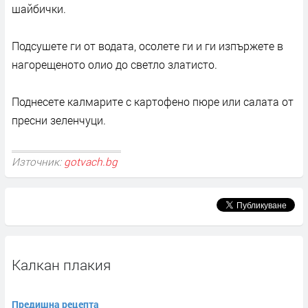
шайбички.
Подсушете ги от водата, осолете ги и ги изпържете в
нагорещеното олио до светло златисто.
Поднесете калмарите с картофено пюре или салата от
пресни зеленчуци.
Източник:
gotvach.bg
Калкан плакия
Предишна рецепта