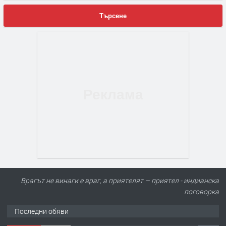
Търсене
Врагът не винаги е враг, а приятелят – приятел - индианска
поговорка
Последни обяви