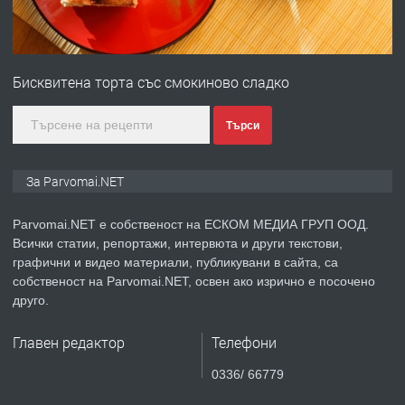
преди 1 година
ПРЕДЛАГА
Първи поход "По стъпките на Ангел
Войвода"
Бисквитена торта със смокиново сладко
преди 1 година
Търси
ПРЕДЛАГА
Монтажник на малки детайли за
За Parvomai.NET
медицинската индустрия
Parvomai.NET е собственост на ЕСКОМ МЕДИА ГРУП ООД.
Всички статии, репортажи, интервюта и други текстови,
преди 1 година
графични и видео материали, публикувани в сайта, са
собственост на Parvomai.NET, освен ако изрично е посочено
ПРЕДЛАГА
Уроци по Математика
друго.
Главен редактор
Телефони
преди 1 година
0336/ 66779
ПРЕДЛАГА