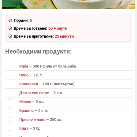
Порции:
5
Време за готвене:
60 минути
Време за приготвяне:
25 минути
Необходими продукти
Риба
– 500 г филе от бяла риба
Олио
– 1 с.л.
Кашкавал
– 100 г (настърган)
Доматено пюре
– 2 с.л.
Масло
– 2 с.л.
Брашно
– 2 с.л.
Прясно мляко
– 250 мл
Яйца
– 3 бр.