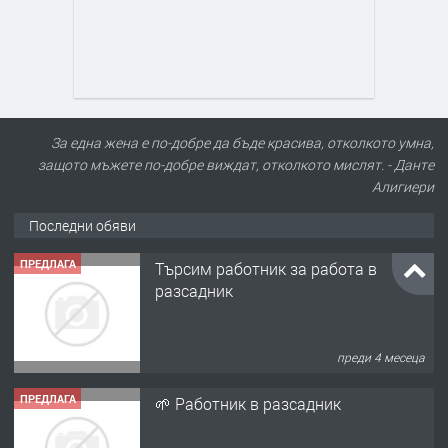
За една жена е по-добре да бъде красива, отколкото умна,
защото мъжете по-добре виждат, отколкото мислят. - Данте
Алигиери
Последни обяви
ПРЕДЛАГА
Търсим работник за работа в
разсадник
преди 4 месеца
ПРЕДЛАГА
🌱 Работник в разсадник