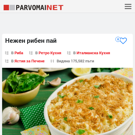
Нежен рибен пай
0
В
Риба
В
Ретро Кухня
В
Италианска Кухня
В
Ястия за Печене
Видяна 175,582 пъти