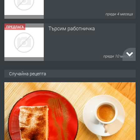
преди 4 месеца
ПРЕДЛАГА
Търсим работничка
преди 10 месеца
ПРЕДЛАГА
Продава употребявани чисти и
Случайна рецепта
запазени матраци за спални.
преди 1 година
ПРЕДЛАГА
Работа за общи работници