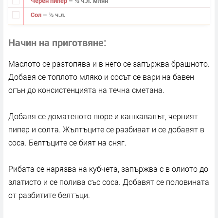
Черен пипер
– ½ ч.л. млян
Сол
– ½ ч.л.
Начин на приготвяне
Маслото се разтопява и в него се запържва брашното.
Добавя се топлото мляко и сосът се вари на бавен
огън до консистенцията на течна сметана.
Добавя се доматеното пюре и кашкавалът, черният
пипер и солта. Жълтъците се разбиват и се добавят в
соса. Белтъците се бият на сняг.
Рибата се нарязва на кубчета, запържва с в олиото до
златисто и се полива със соса. Добавят се половината
от разбитите белтъци.