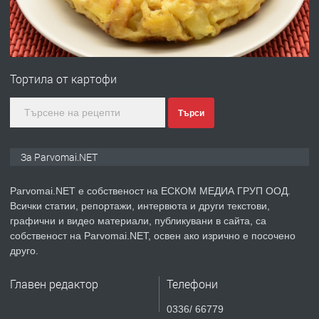
преди 1 година
ПРЕДЛАГА
Първи поход "По стъпките на Ангел
Войвода"
Тортила от картофи
преди 1 година
Търси
ПРЕДЛАГА
Монтажник на малки детайли за
За Parvomai.NET
медицинската индустрия
Parvomai.NET е собственост на ЕСКОМ МЕДИА ГРУП ООД.
Всички статии, репортажи, интервюта и други текстови,
преди 1 година
графични и видео материали, публикувани в сайта, са
собственост на Parvomai.NET, освен ако изрично е посочено
ПРЕДЛАГА
Уроци по Математика
друго.
Главен редактор
Телефони
преди 1 година
0336/ 66779