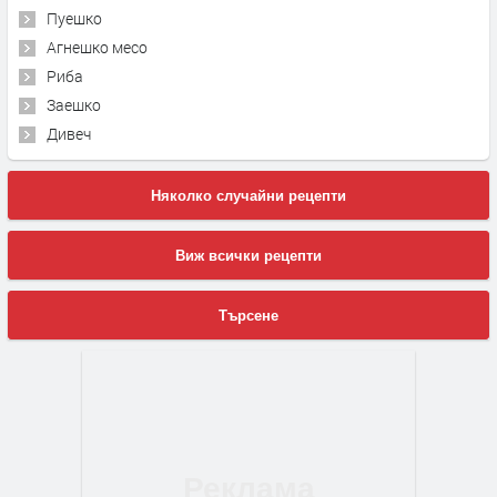
Пуешко
Агнешко месо
Риба
Заешко
Дивеч
Няколко случайни рецепти
Виж всички рецепти
Търсене