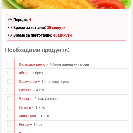
Порции:
4
Време за готвене:
30 минути
Време за приготвяне:
40 минути
Необходими продукти
Пилешко месо
– 4 броя пилешки гърди
Яйца
– 2 броя
Пармезан
– 1 ч.ч. настърган
Кетчуп
– 4 с.л.
Чесън
– 1 с.л. на прах
Галета
– 1 ч.ч.
Мащерка
– 1 ч.л.
Риган
– 1 ч.л.