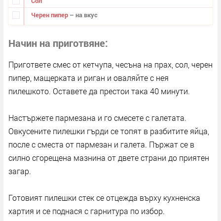
Сол
Черен пипер
– на вкус
Начин на приготвяне
Пригответе смес от кетчупа, чесъна на прах, сол, черен
пипер, мащерката и риган и оваляйте с нея
пилешкото. Оставете да престои така 40 минути.
Настържете пармезана и го смесете с галетата.
Овкусените пилешки гърди се топят в разбитите яйца,
после с сместа от пармезан и галета. Пържат се в
силно сгорещена мазнина от двете страни до приятен
загар.
Готовият пилешки стек се отцежда върху кухненска
хартия и се поднася с гарнитура по избор.