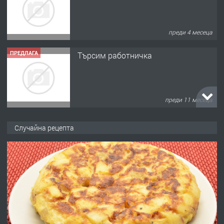
преди 4 месеца
ПРЕДЛАГА
Търсим работничка
преди 11 месеца
ПРЕДЛАГА
Продава употребявани чисти и
Случайна рецепта
запазени матраци за спални.
преди 1 година
ПРЕДЛАГА
Работа за общи работници