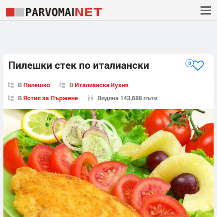
Пилешки стек по италиански
0
В
Пилешко
В
Италианска Кухня
В
Ястия за Пържене
Видяна 143,688 пъти