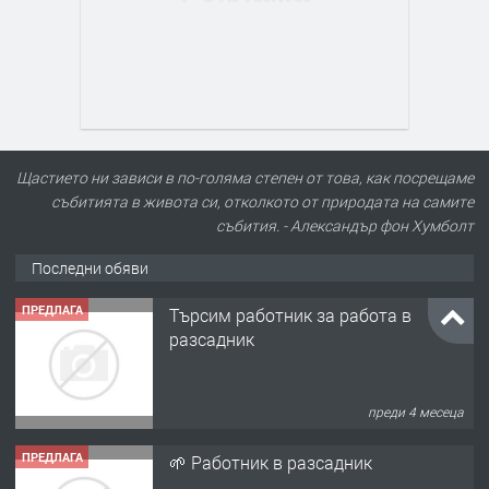
Щастието ни зависи в по-голяма степен от това, как посрещаме
събитията в живота си, отколкото от природата на самите
събития. - Александър фон Хумболт
Последни обяви
ПРЕДЛАГА
Търсим работник за работа в
разсадник
преди 4 месеца
ПРЕДЛАГА
🌱 Работник в разсадник