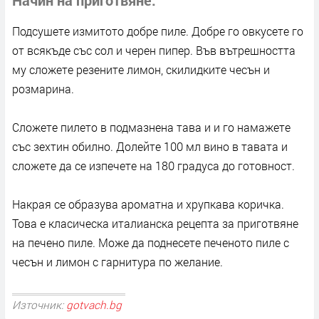
Подсушете измитото добре пиле. Добре го овкусете го
от всякъде със сол и черен пипер. Във вътрешността
му сложете резените лимон, скилидките чесън и
розмарина.
Сложете пилето в подмазнена тава и и го намажете
със зехтин обилно. Долейте 100 мл вино в тавата и
сложете да се изпечете на 180 градуса до готовност.
Накрая се образува ароматна и хрупкава коричка.
Това е класическа италианска рецепта за приготвяне
на печено пиле. Може да поднесете печеното пиле с
чесън и лимон с гарнитура по желание.
Източник:
gotvach.bg