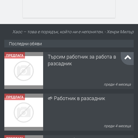
Хаос – това е порядък, който ни е непонятен. - Хенри Милър
Последни обяви
ПРЕДЛАГА
Търсим работник за работа в
разсадник
преди 4 месеца
ПРЕДЛАГА
🌱 Работник в разсадник
преди 4 месеца