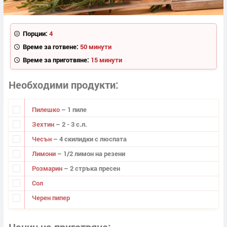
Порции:
4
Време за готвене:
50 минути
Време за приготвяне:
15 минути
Необходими продукти
Пилешко
– 1 пиле
Зехтин
– 2 - 3 с.л.
Чесън
– 4 скилидки с люспата
Лимони
– 1/2 лимон на резени
Розмарин
– 2 стръка пресен
Сол
Черен пипер
Начин на приготвяне