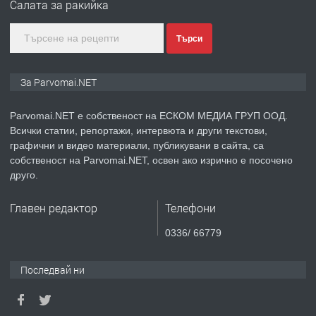
Салата за ракийка
преди 1 година
Търси
ПРЕДЛАГА
Монтажник на малки детайли за
За Parvomai.NET
медицинската индустрия
Parvomai.NET е собственост на ЕСКОМ МЕДИА ГРУП ООД.
Всички статии, репортажи, интервюта и други текстови,
преди 1 година
графични и видео материали, публикувани в сайта, са
собственост на Parvomai.NET, освен ако изрично е посочено
ПРЕДЛАГА
Уроци по Математика
друго.
Главен редактор
Телефони
преди 1 година
0336/ 66779
ПРЕДЛАГА
Продавам апартамент - гр.
Последвай ни
Първомай