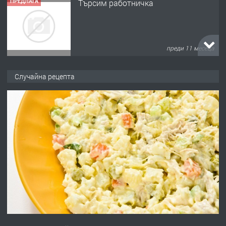
ПРЕДЛАГА
Търсим работничка
преди 11 месеца
ПРЕДЛАГА
Продава употребявани чисти и
Случайна рецепта
запазени матраци за спални.
преди 1 година
ПРЕДЛАГА
Работа за общи работници
преди 1 година
ПРЕДЛАГА
Първи поход "По стъпките на Ангел
Войвода"