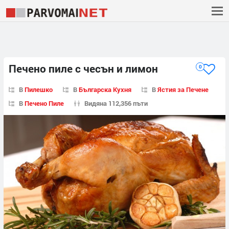
Печено пиле с чесън и лимон
0
В
Пилешко
В
Българска Кухня
В
Ястия за Печене
В
Печено Пиле
Видяна 112,356 пъти