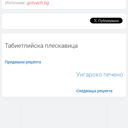
Източник:
gotvach.bg
Табиетлийска плескавица
Предишна рецепта
Унгарско печено
Следваща рецепта