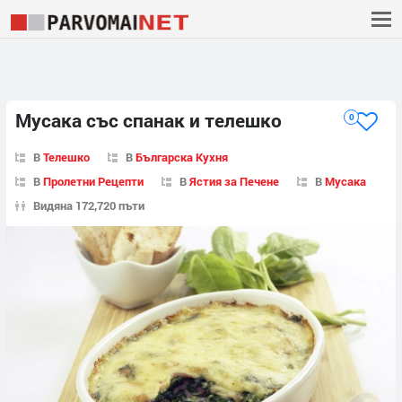
Мусака със спанак и телешко
0
В
Телешко
В
Българска Кухня
В
Пролетни Рецепти
В
Ястия за Печене
В
Мусака
Видяна 172,720 пъти