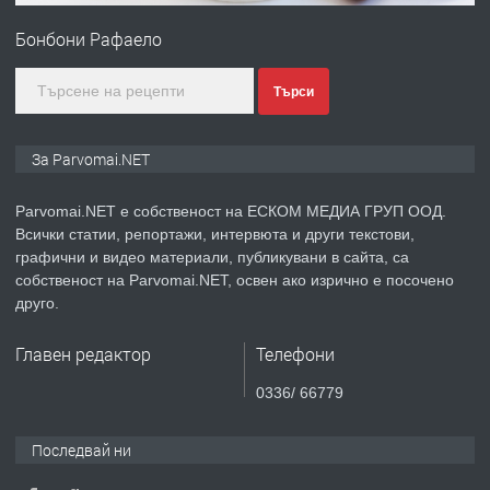
Войвода"
Бонбони Рафаело
преди 1 година
Търси
ПРЕДЛАГА
Монтажник на малки детайли за
За Parvomai.NET
медицинската индустрия
Parvomai.NET е собственост на ЕСКОМ МЕДИА ГРУП ООД.
Всички статии, репортажи, интервюта и други текстови,
преди 1 година
графични и видео материали, публикувани в сайта, са
собственост на Parvomai.NET, освен ако изрично е посочено
ПРЕДЛАГА
Уроци по Математика
друго.
Главен редактор
Телефони
преди 1 година
0336/ 66779
ПРЕДЛАГА
Продавам апартамент - гр.
Последвай ни
Първомай