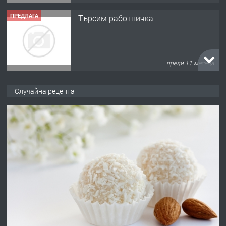
ПРЕДЛАГА
Търсим работничка
преди 11 месеца
ПРЕДЛАГА
Продава употребявани чисти и
Случайна рецепта
запазени матраци за спални.
преди 1 година
ПРЕДЛАГА
Работа за общи работници
преди 1 година
ПРЕДЛАГА
Първи поход "По стъпките на Ангел