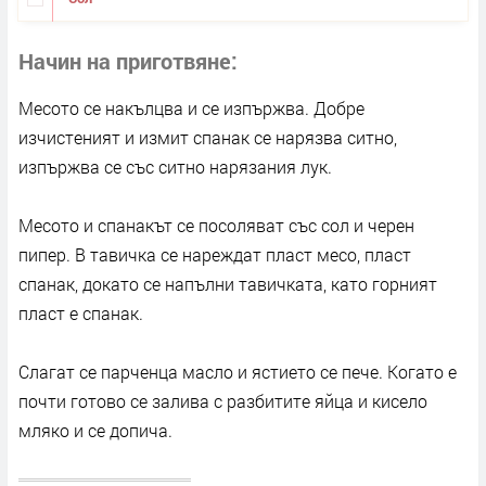
Начин на приготвяне
Месото се накълцва и се изпържва. Добре
изчистеният и измит спанак се нарязва ситно,
изпържва се със ситно нарязания лук.
Месото и спанакът се посоляват със сол и черен
пипер. В тавичка се нареждат пласт месо, пласт
спанак, докато се напълни тавичката, като горният
пласт е спанак.
Слагат се парченца масло и ястието се пече. Когато е
почти готово се залива с разбитите яйца и кисело
мляко и се допича.