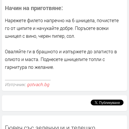
Начин на приготвяне
Нарежете филето напречно на 6 шницела, почистете
го от ципите и начукайте добре. Поръсете всеки
шницел с вино, черен пипер, сол.
Оваляйте ги в брашното и изпържете до златисто в
олиото и маста. Поднесете шницелите топли с
гарнитура по желание.
Източник:
gotvach.bg
Гювеч със зеленчуци и телешко