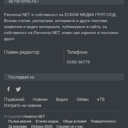
За Parvomai.NET
медицинската индустрия
Parvomai.NET е собственост на ЕСКОМ МЕДИА ГРУП ООД.
Всички статии, репортажи, интервюта и други текстови,
преди 1 година
графични и видео материали, публикувани в сайта, са
собственост на Parvomai.NET, освен ако изрично е посочено
ПРЕДЛАГА
Уроци по Математика
друго.
Главен редактор
Телефони
преди 1 година
0336/ 66779
ПРЕДЛАГА
Продавам апартамент - гр.
Последвай ни
Първомай
преди 1 година
Първомай
Новини
Видео
Обяви
еТВ
Изпрати ни новина
ТЪРСИ
Търсим работник
© Copyright
Haskovo.NET
Пълна версия
Етичен кодекс
Общи условия
Поверителност
За реклама
Избори 2026
Свържи се с нас