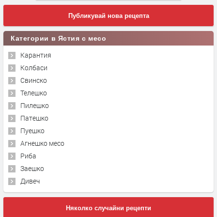
Публикувай нова рецепта
Категории в Ястия с месо
Карантия
Колбаси
Свинско
Телешко
Пилешко
Патешко
Пуешко
Агнешко месо
Риба
Заешко
Дивеч
Няколко случайни рецепти