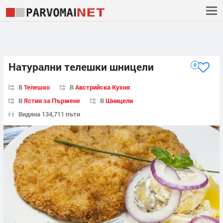
Натурални телешки шницели
0
В
Телешко
В
Австрийска Кухня
В
Ястия за Пържене
В
Шницели
Видяна 134,711 пъти