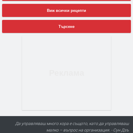
Виж всички рецепти
Търсене
Да управляваш много хора е същото, като да управляваш
малко – въпрос на организация. - Сун Дзъ