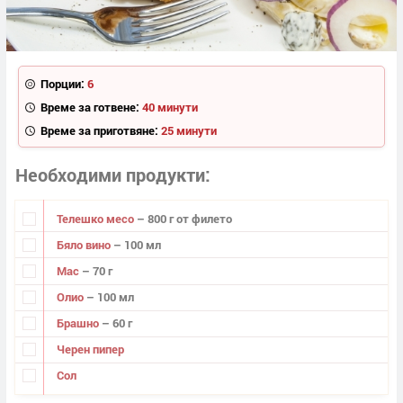
Порции:
6
Време за готвене:
40 минути
Време за приготвяне:
25 минути
Необходими продукти
Телешко месо
– 800 г от филето
Бяло вино
– 100 мл
Мас
– 70 г
Олио
– 100 мл
Брашно
– 60 г
Черен пипер
Сол