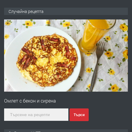
ПРЕДЛАГА
Продава употребявани чисти и
Случайна рецепта
запазени матраци за спални.
преди 1 година
ПРЕДЛАГА
Работа за общи работници
преди 1 година
ПРЕДЛАГА
Първи поход "По стъпките на Ангел
Войвода"
Омлет с бекон и сирена
преди 1 година
Търси
ПРЕДЛАГА
Монтажник на малки детайли за