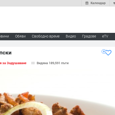
Календар
овини
Обяви
Свободно време
Видео
Градове
eTV
апски
0
я за Задушаване
Видяна 189,591 пъти