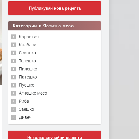
Публикувай нова рецепта
Категории в Ястия с месо
Карантия
Колбаси
Свинско
Телешко
Пилешко
Патешко
Пуешко
Агнешко месо
Риба
Заешко
Дивеч
Няколко случайни рецепти