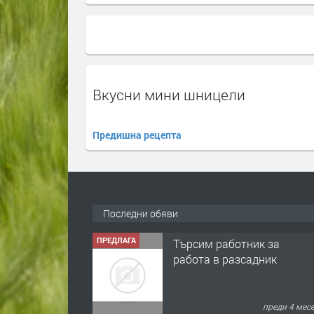
Вкусни мини шницели
Предишна рецепта
ПРЕДЛАГА
Търсим работник за
работа в разсадник
Последни обяви
преди 4 мес
ПРЕДЛАГА
🌱 Работник в
разсадник