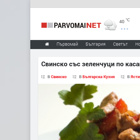
°C
40
Първомай
България
Светът
Н
Свинско със зеленчуци по кас
В
Свинско
В
Българска Кухня
В
Ясти