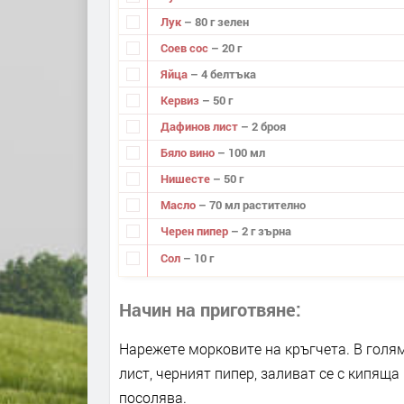
Лук
– 80 г зелен
Соев сос
– 20 г
Яйца
– 4 белтъка
Кервиз
– 50 г
Дафинов лист
– 2 броя
Бяло вино
– 100 мл
Нишесте
– 50 г
Масло
– 70 мл растително
Черен пипер
– 2 г зърна
Сол
– 10 г
Начин на приготвяне
Нарежете морковите на кръгчета. В голям
лист, черният пипер, заливат се с кипяща 
посолява.