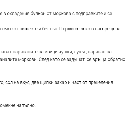
е в охладения бульон от моркова с подправките и се
в смес от нишесте и белтък. Пържи се леко в нагорещена
ават нарязаните на ивици чушки, лукът, нарязан на
таналите моркови. След като се задушат, се връща обратно
о, сол на вкус, две щипки захар и част от прецедения
 омекне напълно.