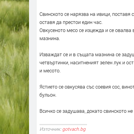
Свинското се нарязва на ивици, поставя с
оставя да престои един час.
Овкусеното месо се изцежда и се овалва 
мазнина.
Изваждат се и в същата мазнина се задуш
четвъртинки, наситненият зелен лук и ос
и месото.
Ястието се овкусява със соевия сос, винот
бульон.
Всичко се задушава, докато свинското не
Източник:
gotvach.bg