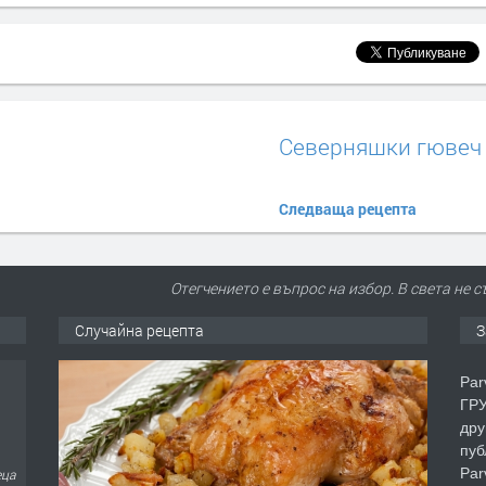
Северняшки гювеч
Следваща рецепта
Отегчението е въпрос на избор. В света не 
Случайна рецепта
З
еца
Par
ГРУ
дру
пуб
Par