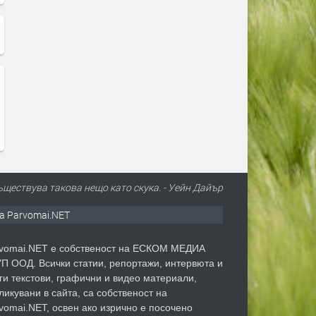
съществува такова нещо като скука. - Уейн Дайър
а Parvomai.NET
vomai.NET е собственост на ЕСКОМ МЕДИА
П ООД. Всички статии, репортажи, интервюта и
ги текстови, графични и видео материали,
ликувани в сайта, са собственост на
vomai.NET, освен ако изрично е посочено