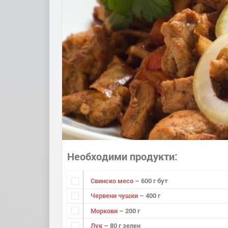
Необходими продукти
Свинско месо
– 600 г бут
Червени чушки
– 400 г
Моркови
– 200 г
Лук
– 80 г зелен