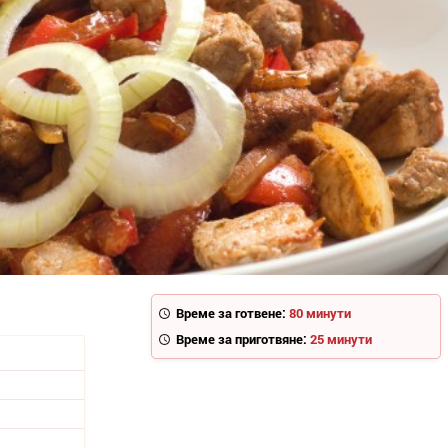
Време за готвене:
80 минути
Време за приготвяне:
25 минути