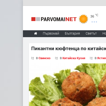
°C
36
Първомай
България
Светът
Н
Пикантни кюфтенца по китайс
В
Свинско
В
Китайска Кухня
В
Ястия