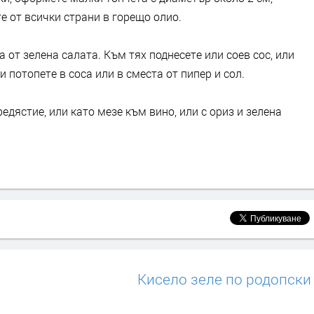
е от всички страни в горещо олио.
 от зелена салата. Към тях поднесете или соев сос, или
и потопете в соса или в сместа от пипер и сол.
едястие, или като мезе към вино, или с ориз и зелена
Кисело зеле по родопски