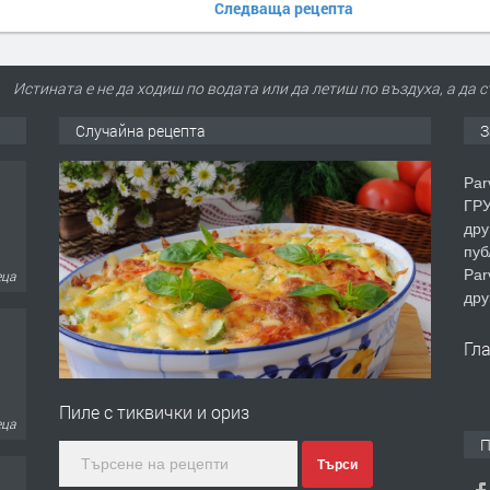
Следваща рецепта
Истината е не да ходиш по водата или да летиш по въздуха, а да 
Случайна рецепта
З
Par
ГРУ
дру
пуб
еца
Par
дру
Гл
Пиле с тиквички и ориз
еца
П
Търси