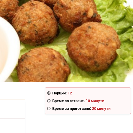
Порции:
12
Време за готвене:
10 минути
Време за приготвяне:
20 минути