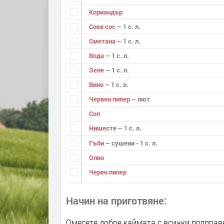
Кориандър
Соев сос
– 1 с. л.
Сметана
– 1 с. л.
Вода
– 1 с. л.
Зеле
– 1 с. л.
Вино
– 1 с. л.
Червен пипер
– лют
Сол
Нишесте
– 1 с. л.
Гъби
– сушени - 1 с. л.
Олио
Черен пипер
Начин на приготвяне
Омесете добре каймата с всички подправ