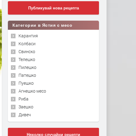
Публикувай нова рецепта
Категории в Ястия с месо
Карантия
Колбаси
Свинско
Телешко
Пилешко
Патешко
Пуешко
Агнешко месо
Риба
Заешко
Дивеч
Няколко случайни рецепти