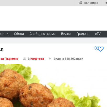
Календар
овини
Обяви
Свободно време
Видео
Градове
eTV
ки
0
 за Пържене
В
Кюфтета
Видяна 188,462 пъти