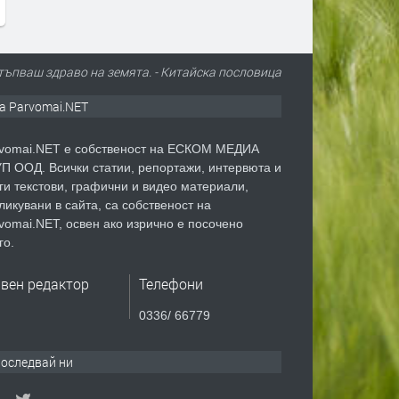
стъпваш здраво на земята. - Китайскa пословицa
а Parvomai.NET
vomai.NET е собственост на ЕСКОМ МЕДИА
П ООД. Всички статии, репортажи, интервюта и
ги текстови, графични и видео материали,
ликувани в сайта, са собственост на
vomai.NET, освен ако изрично е посочено
го.
авен редактор
Телефони
0336/ 66779
оследвай ни