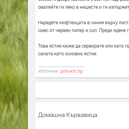
оваляйте ги леко в нишесте и ги изпържет
Наредете кюфтенцата в чиния върху листа
смес от червен пипер и сол. Преди ядене г
Това ястие може да сервирате или като пр
салата като основно ястие.
Източник:
gotvach.bg
Домашна Кървавица