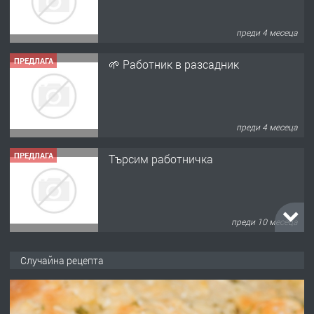
преди 4 месеца
ПРЕДЛАГА
🌱 Работник в разсадник
преди 4 месеца
ПРЕДЛАГА
Търсим работничка
преди 10 месеца
ПРЕДЛАГА
Продава употребявани чисти и
Случайна рецепта
запазени матраци за спални.