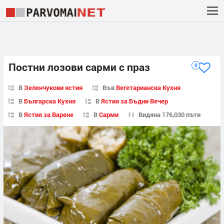
Постни лозови сарми с праз
0
В
Зеленчукови ястия
Във
Вегетарианска Кухня
В
Българска Кухня
В
Ястия за Бъдни Вечер
В
Ястия за Варене
В
Сарми
Видяна 176,030 пъти