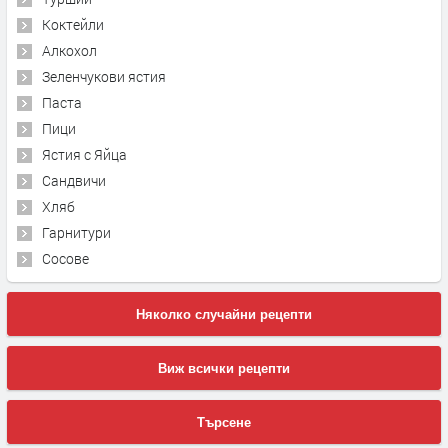
Коктейли
Алкохол
Зеленчукови ястия
Паста
Пици
Ястия с Яйца
Сандвичи
Хляб
Гарнитури
Сосове
Няколко случайни рецепти
Виж всички рецепти
Търсене