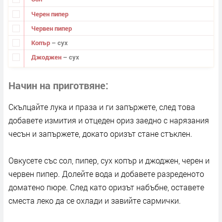
Черен пипер
Червен пипер
Копър
– сух
Джоджен
– сух
Начин на приготвяне
Скълцайте лука и праза и ги запържете, след това
добавете измития и отцеден ориз заедно с нарязания
чесън и запържете, докато оризът стане стъклен.
Овкусете със сол, пипер, сух копър и джоджен, черен и
червен пипер. Долейте вода и добавете разреденото
доматено пюре. След като оризът набъбне, оставете
сместа леко да се охлади и завийте сармички.