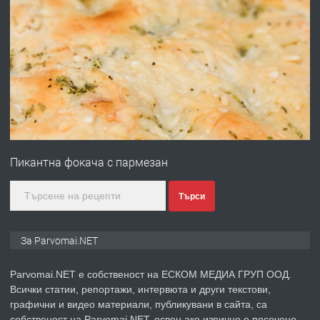
преди 1 година
ПРЕДЛАГА
Работа за общи работници
преди 1 година
ПРЕДЛАГА
Първи поход "По стъпките на Ангел
Войвода"
Пикантна фокача с пармезан
преди 1 година
Търси
ПРЕДЛАГА
Монтажник на малки детайли за
За Parvomai.NET
медицинската индустрия
Parvomai.NET е собственост на ЕСКОМ МЕДИА ГРУП ООД.
Всички статии, репортажи, интервюта и други текстови,
преди 1 година
графични и видео материали, публикувани в сайта, са
собственост на Parvomai.NET, освен ако изрично е посочено