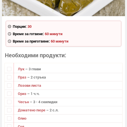
Порции:
30
Време за готвене:
60 минути
Време за приготвяне:
60 минути
Необходими продукти
Лук
– 3 глави
Праз
– 2 стръка
Лозови листа
Ориз
– 1 ч.ч.
Чесън
– 3 - 4 скилидки
Доматено пюре
– 2 с.л.
Олио
Сол