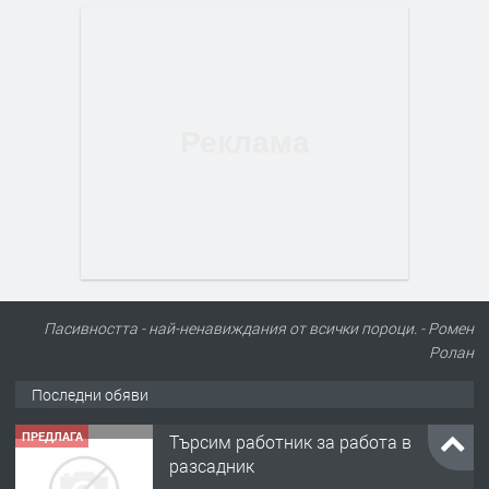
Пасивността - най-ненавиждания от всички пороци. - Ромен
Ролан
Последни обяви
ПРЕДЛАГА
Търсим работник за работа в
разсадник