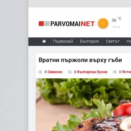
°C
36
Първомай
България
Светът
Н
Вратни пържоли върху гъби
В
Свинско
В
Българска Кухня
В
Ясти