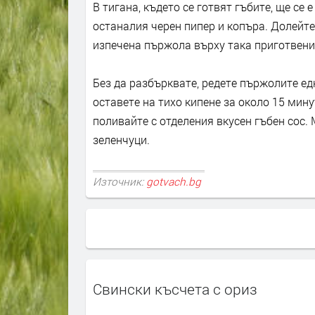
В тигана, където се готвят гъбите, ще се 
останалия черен пипер и копъра. Долейте 
изпечена пържола върху така приготвени
Без да разбърквате, редете пържолите едн
оставете на тихо кипене за около 15 мин
поливайте с отделения вкусен гъбен сос.
зеленчуци.
Източник:
gotvach.bg
Свински късчета с ориз