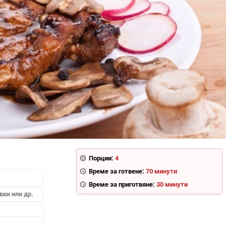
Порции:
4
Време за готвене:
70 минути
Време за приготвяне:
30 минути
вки или др.