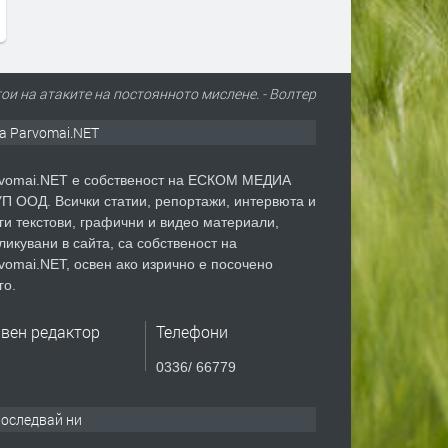
ои на атаките на постоянното мислене. - Волтер
а Parvomai.NET
vomai.NET е собственост на ЕСКОМ МЕДИА
П ООД. Всички статии, репортажи, интервюта и
ги текстови, графични и видео материали,
ликувани в сайта, са собственост на
vomai.NET, освен ако изрично е посочено
го.
авен редактор
Телефони
0336/ 66779
оследвай ни