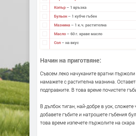
Копър
– 1 връзка
Бульон
– 1 кубче гъбен
Мазнина
– 1 к.ч. растителна
Масло
– 60 г. краве масло
Сол
– на вкус
Начин на приготвяне
Съвсем леко начуканите вратни пържоли о
намажете с растителна мазнина. Оставете
подправките. В това време почистете гъби
В дълбок тиган, най-добре в уок, сложете
добавете гъбите и натрошете гъбения бул
това време изпечете пържолите на скара 