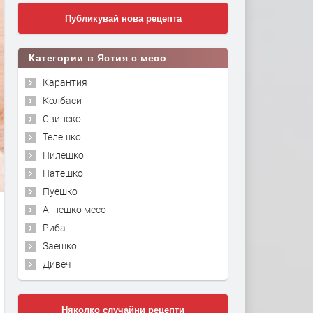
Публикувай нова рецепта
Категории в Ястия с месо
Карантия
Колбаси
Свинско
Телешко
Пилешко
Патешко
Пуешко
Агнешко месо
Риба
Заешко
Дивеч
Няколко случайни рецепти