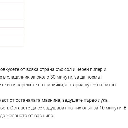
вкусете от всяка страна със сол и черен пипер и
 в хладилник за около 30 минути, за да поемат
те и ги нарежете на филийки, а стария лук – на ситно.
 част от останалата мазнина, задушете първо лука,
ьон. Оставете да се задушават на тих огън за 10 минути. В
до желаното от вас ниво.