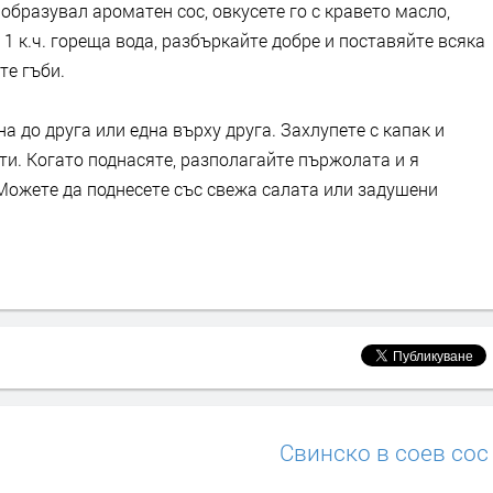
е образувал ароматен сос, овкусете го с кравето масло,
1 к.ч. гореща вода, разбъркайте добре и поставяйте всяка
те гъби.
а до друга или една върху друга. Захлупете с капак и
ути. Когато поднасяте, разполагайте пържолата и я
 Можете да поднесете със свежа салата или задушени
Свинско в соев сос