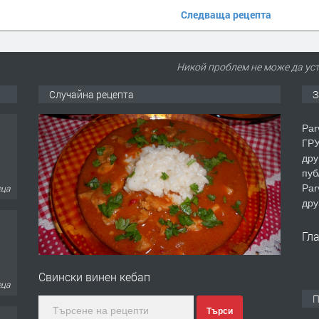
Следваща рецепта
Никой проблем не може да уст
Случайна рецепта
З
Par
ГРУ
дру
пуб
Par
еца
дру
Гл
Свински винен кебап
еца
П
Търси