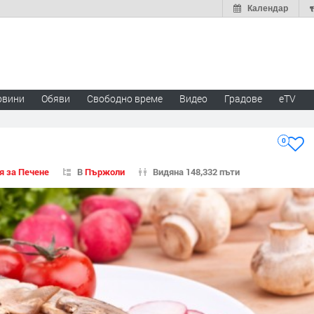
Календар
овини
Обяви
Свободно време
Видео
Градове
eTV
0
я за Печене
В
Пържоли
Видяна 148,332 пъти