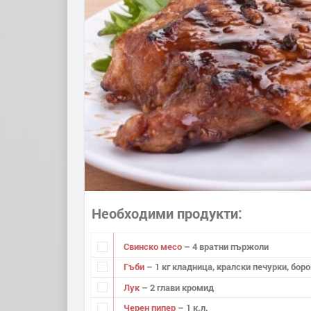
Необходими продукти
Свинско месо
– 4 вратни пържоли
Гъби
– 1 кг кладница, кралски печурки, боро
Лук
– 2 глави кромид
Черен пипер
– 1 к.л.