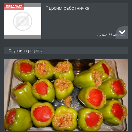
ПРЕДЛАГА
Търсим работничка
преди 11 месеца
ПРЕДЛАГА
Продава употребявани чисти и
Случайна рецепта
запазени матраци за спални.
преди 1 година
ПРЕДЛАГА
Работа за общи работници
преди 1 година
ПРЕДЛАГА
Първи поход "По стъпките на Ангел