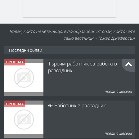
Човек, който не чете нищо, е по-образован от онзи, който чете
само вестници. - Томас Джеферсън
Последни обяви
ПРЕДЛАГА
Търсим работник за работа в
разсадник
преди 4 месеца
ПРЕДЛАГА
🌱 Работник в разсадник
преди 4 месеца