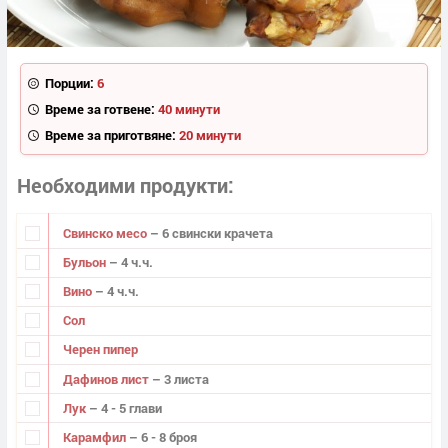
Порции:
6
Време за готвене:
40 минути
Време за приготвяне:
20 минути
Необходими продукти
Свинско месо
– 6 свински крачета
Бульон
– 4 ч.ч.
Вино
– 4 ч.ч.
Сол
Черен пипер
Дафинов лист
– 3 листа
Лук
– 4 - 5 глави
Карамфил
– 6 - 8 броя