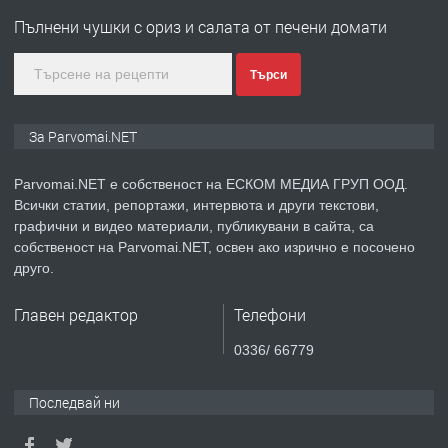
Войвода"
Пълнени чушки с ориз и салата от печени домати
преди 1 година
Търси
ПРЕДЛАГА
Монтажник на малки детайли за
За Parvomai.NET
медицинската индустрия
Parvomai.NET е собственост на ЕСКОМ МЕДИА ГРУП ООД.
Всички статии, репортажи, интервюта и други текстови,
преди 1 година
графични и видео материали, публикувани в сайта, са
собственост на Parvomai.NET, освен ако изрично е посочено
ПРЕДЛАГА
Уроци по Математика
друго.
Главен редактор
Телефони
преди 1 година
0336/ 66779
ПРЕДЛАГА
Продавам апартамент - гр.
Последвай ни
Първомай