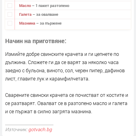
Масло
– 1 пакет разтопено
Галета
– за овалване
Мазнина
– за пържене
Начин на приготвяне
Измийте добре свинските крачета и ги цепнете по
дължина. Сложете ги да се варят за няколко часа
заедно с бульона, виното, сол, черен пипер, дафинов
лист, главите лук и карамфилчетата.
Сварените свински крачета се почистват от костите и
се разтварят. Овалват се в разтопено масло и галета
и се пържат в силно загрята мазнина.
Източник:
gotvach.bg