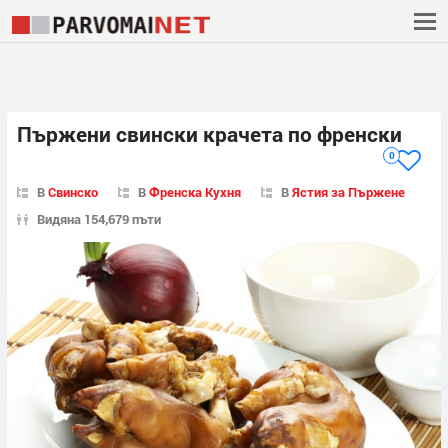
Пържени свински крачета по френски
0
В
Свинско
В
Френска Кухня
В
Ястия за Пържене
Видяна 154,679 пъти