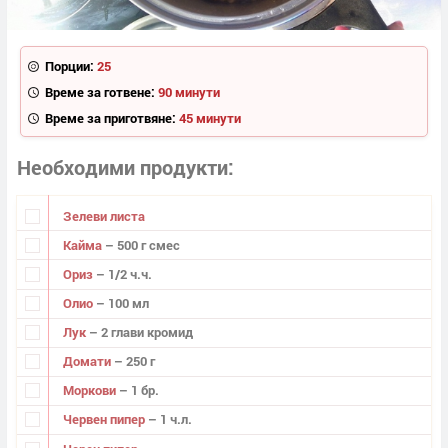
Порции:
25
Време за готвене:
90 минути
Време за приготвяне:
45 минути
Необходими продукти
Зелеви листа
Кайма
– 500 г смес
Ориз
– 1/2 ч.ч.
Олио
– 100 мл
Лук
– 2 глави кромид
Домати
– 250 г
Моркови
– 1 бр.
Червен пипер
– 1 ч.л.