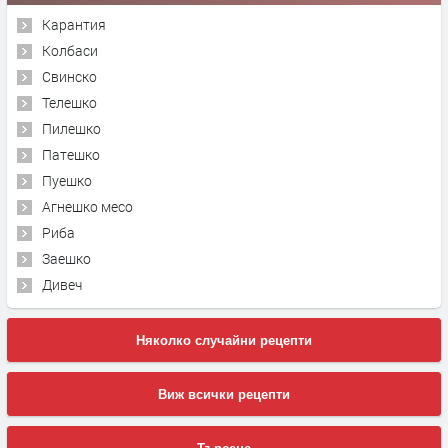
Карантия
Колбаси
Свинско
Телешко
Пилешко
Патешко
Пуешко
Агнешко месо
Риба
Заешко
Дивеч
Няколко случайни рецепти
Виж всички рецепти