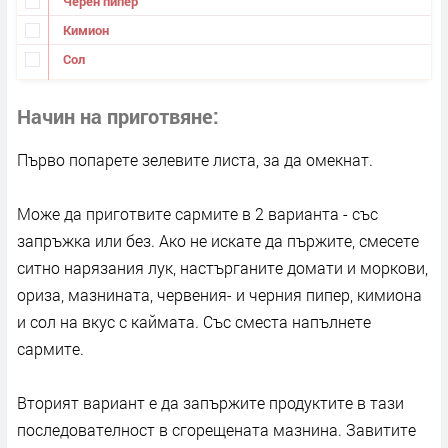
Черен пипер
Кимион
Сол
Начин на приготвяне
Първо попарете зелевите листа, за да омекнат.
Може да приготвите сармите в 2 варианта - със
запръжка или без. Ако не искате да пържите, смесете
ситно нарязания лук, настърганите домати и моркови,
ориза, мазнината, червения- и черния пипер, кимиона
и сол на вкус с каймата. Със сместа напълнете
сармите.
Вторият вариант е да запържите продуктите в тази
последователност в сгорещената мазнина. Завитите