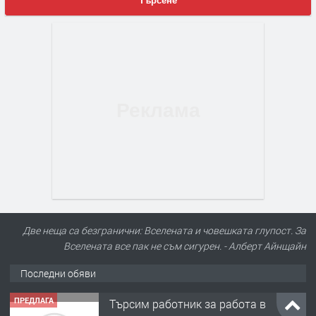
Търсене
Две неща са безгранични: Вселената и човешката глупост. За
Вселената все пак не съм сигурен. - Алберт Айнщайн
Последни обяви
ПРЕДЛАГА
Търсим работник за работа в