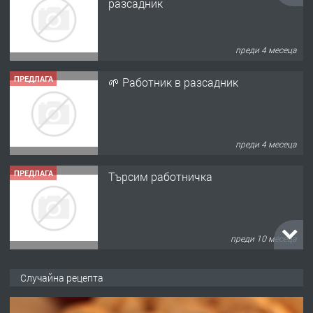
разсадник
преди 4 месеца
ПРЕДЛАГА
🌱 Работник в разсадник
преди 4 месеца
ПРЕДЛАГА
Търсим работничка
преди 10 месеца
ПРЕДЛАГА
Продава употребявани чисти и
Случайна рецепта
запазени матраци за спални.