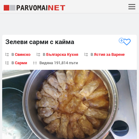
Зелеви сарми с кайма
0
В
Свинско
В
Българска Кухня
В
Ястия за Варене
В
Сарми
Видяна 191,814 пъти