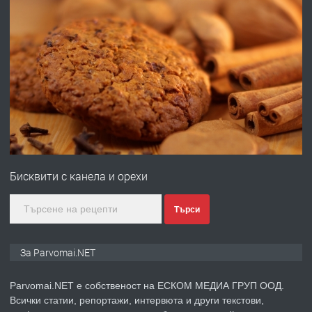
преди 1 година
ПРЕДЛАГА
Работа за общи работници
преди 1 година
ПРЕДЛАГА
Първи поход "По стъпките на Ангел
Войвода"
Бисквити с канела и орехи
преди 1 година
Търси
ПРЕДЛАГА
Монтажник на малки детайли за
За Parvomai.NET
медицинската индустрия
Parvomai.NET е собственост на ЕСКОМ МЕДИА ГРУП ООД.
Всички статии, репортажи, интервюта и други текстови,
преди 1 година