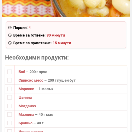
Порции:
4
Време за готвене:
80 минути
Време за приготвяне:
15 минути
Необходими продукти
Боб
– 200 г зрял
Свинско месо
– 200 г пушен бут
Моркови
– 1 малък
Целина
Магданоз
Мазнина
– 40 г мас
Брашно
– 40 г
Червен пипер