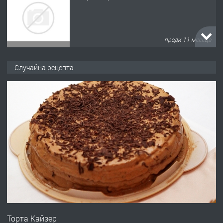
преди 11 месеца
ПРЕДЛАГА
Продава употребявани чисти и
Случайна рецепта
запазени матраци за спални.
преди 1 година
ПРЕДЛАГА
Работа за общи работници
преди 1 година
ПРЕДЛАГА
Първи поход "По стъпките на Ангел
Войвода"
Торта Кайзер