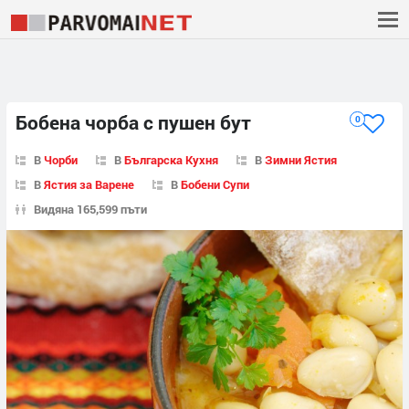
Бобена чорба с пушен бут
0
В
Чорби
В
Българска Кухня
В
Зимни Ястия
В
Ястия за Варене
В
Бобени Супи
Видяна 165,599 пъти