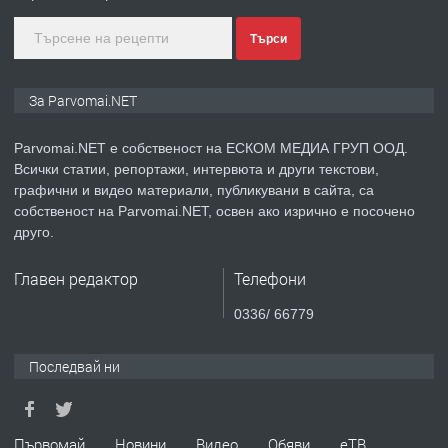
преди 1 година
Търси
ПРЕДЛАГА
Монтажник на малки детайли за
За Parvomai.NET
медицинската индустрия
Parvomai.NET е собственост на ЕСКОМ МЕДИА ГРУП ООД.
Всички статии, репортажи, интервюта и други текстови,
преди 1 година
графични и видео материали, публикувани в сайта, са
собственост на Parvomai.NET, освен ако изрично е посочено
ПРЕДЛАГА
Уроци по Математика
друго.
Главен редактор
Телефони
преди 1 година
0336/ 66779
ПРЕДЛАГА
Продавам апартамент - гр.
Последвай ни
Първомай
преди 1 година
Първомай
Новини
Видео
Обяви
еТВ