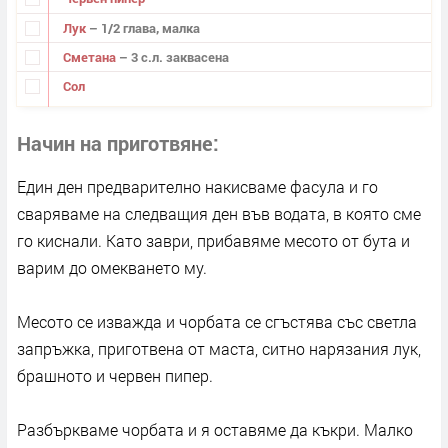
Лук
– 1/2 глава, малка
Сметана
– 3 с.л. заквасена
Сол
Начин на приготвяне
Един ден предварително накисваме фасула и го
сваряваме на следващия ден във водата, в която сме
го киснали. Като заври, прибавяме месото от бута и
варим до омекването му.
Месото се изважда и чорбата се сгъстява със светла
запръжка, приготвена от маста, ситно нарязания лук,
брашното и червен пипер.
Разбъркваме чорбата и я оставяме да къкри. Малко