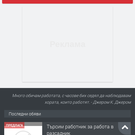
Много обичам работата, с часове бих седял да наблюдавам
хората, които работят. - Джером К. Джером
Последни обяви
ПРЕДЛАГА
Търсим работник за работа в
разсадник