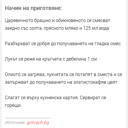
Начин на приготвяне
Царевичното брашно и обикновеното се смесват
заедно със солта, прясното мляко и 125 мл вода.
Разбъркват се добре до получаването на гладка смес.
Лукът се реже на кръгчета с дебелина 1 см.
Олиото се загрява, лукчетата се потапят в сместа и се
запържват до получаването на златистокафяв цвят.
Слагат се върху кухненска хартия. Сервират се
горещи.
Източник:
gotvach.bg