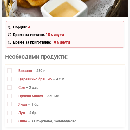
Порции:
4
Време за готвене:
15 минути
Време за приготвяне:
10 минути
Необходими продукти
Брашно
– 350 г
Царевично брашно
– 4 с.л.
Сол
– 2 с.л.
Прясно мляко
– 350 мл
Яйца
– 1 бр.
Лук
– 8 бр.
Олио
– за пържене, зеленчуково