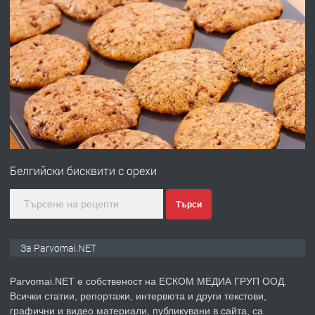
преди 1 година
ПРЕДЛАГА
Работа за общи работници
преди 1 година
ПРЕДЛАГА
Първи поход "По стъпките на Ангел
Войвода"
Белгийски бисквити с орехи
преди 1 година
Търси
ПРЕДЛАГА
Монтажник на малки детайли за
За Parvomai.NET
медицинската индустрия
Parvomai.NET е собственост на ЕСКОМ МЕДИА ГРУП ООД.
Всички статии, репортажи, интервюта и други текстови,
преди 1 година
графични и видео материали, публикувани в сайта, са