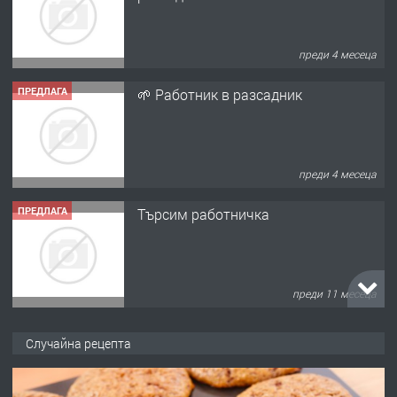
преди 4 месеца
ПРЕДЛАГА
🌱 Работник в разсадник
преди 4 месеца
ПРЕДЛАГА
Търсим работничка
преди 11 месеца
ПРЕДЛАГА
Продава употребявани чисти и
Случайна рецепта
запазени матраци за спални.