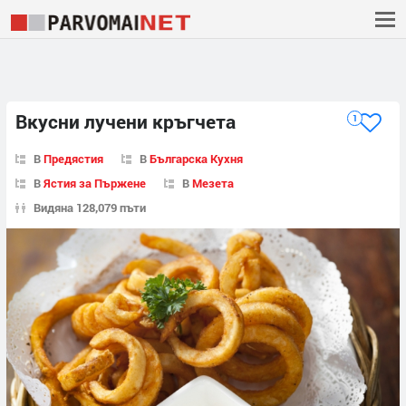
Вкусни лучени кръгчета
1
В
Предястия
В
Българска Кухня
В
Ястия за Пържене
В
Мезета
Видяна 128,079 пъти