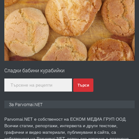
преди 1 година
ПРЕДЛАГА
Работа за общи работници
преди 1 година
ПРЕДЛАГА
Първи поход "По стъпките на Ангел
Войвода"
Сладки бабини курабийки
преди 1 година
Търси
ПРЕДЛАГА
Монтажник на малки детайли за
За Parvomai.NET
медицинската индустрия
Parvomai.NET е собственост на ЕСКОМ МЕДИА ГРУП ООД.
Всички статии, репортажи, интервюта и други текстови,
преди 1 година
графични и видео материали, публикувани в сайта, са
собственост на Parvomai.NET, освен ако изрично е посочено