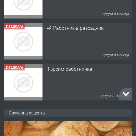
преди 4 месеца
ПРЕДЛАГА
🌱 Работник в разсадник
преди 4 месеца
ПРЕДЛАГА
Търсим работничка
преди 11 месеца
ПРЕДЛАГА
Продава употребявани чисти и
Случайна рецепта
запазени матраци за спални.