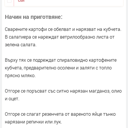
Сол
Начин на приготвяне
Сварените картофи се обелват и нарязват на кубчета.
В салатиера се нареждат ветрилообразно листа от
зелена салата.
Върху тях се подреждат спираловидно картофените
кубчета, предварително осолени и заляти с топло
прясно мляко.
Отгоре се поръсват със ситно нарязан магданоз, олио
и оцет.
Отгоре се слагат резенчета от вареното яйце тънко
нарязани репички или лук.