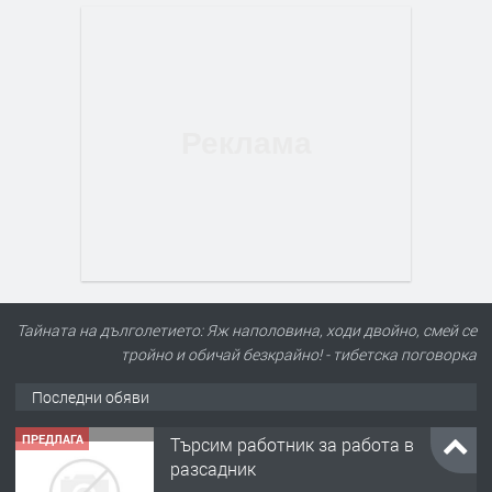
Тайната на дълголетието: Яж наполовина, ходи двойно, смей се
тройно и обичай безкрайно! - тибетска поговорка
Последни обяви
ПРЕДЛАГА
Търсим работник за работа в
разсадник