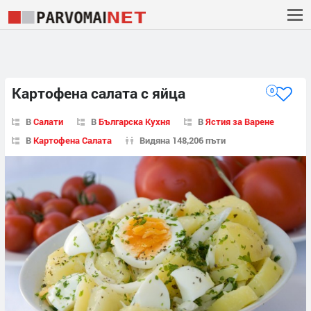
Картофена салата с яйца
0
В
Салати
В
Българска Кухня
В
Ястия за Варене
В
Картофена Салата
Видяна 148,206 пъти